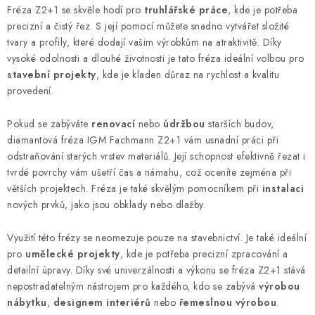
Fréza Z2+1 se skvěle hodí pro
truhlářské práce
, kde je potřeba
KONTAKTY
precizní a čistý řez. S její pomocí můžete snadno vytvářet složité
tvary a profily, které dodají vašim výrobkům na atraktivitě. Díky
Moje objednávka
vysoké odolnosti a dlouhé životnosti je tato fréza ideální volbou pro
stavební projekty
, kde je kladen důraz na rychlost a kvalitu
provedení.
Pokud se zabýváte
renovací
nebo
údržbou
starších budov,
diamantová fréza IGM Fachmann Z2+1 vám usnadní práci při
odstraňování starých vrstev materiálů. Její schopnost efektivně řezat i
tvrdé povrchy vám ušetří čas a námahu, což oceníte zejména při
větších projektech. Fréza je také skvělým pomocníkem při
instalaci
nových prvků, jako jsou obklady nebo dlažby.
Využití této frézy se neomezuje pouze na stavebnictví. Je také ideální
pro
umělecké projekty
, kde je potřeba precizní zpracování a
detailní úpravy. Díky své univerzálnosti a výkonu se fréza Z2+1 stává
nepostradatelným nástrojem pro každého, kdo se zabývá
výrobou
nábytku
,
designem interiérů
nebo
řemeslnou výrobou
.