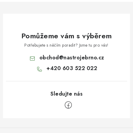
Pomůžeme vám s výběrem
Potřebujete s něčím poradit? Jsme tu pro vás!
obchod
@
nastrojebrno.cz
+420 603 522 022
Z
á