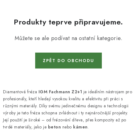
KONTAKTY
DÁRKOVÉ POUKAZY
Produkty teprve připravujeme.
STROJE DO DÍLNY
Můžete se ale podívat na ostatní kategorie.
NÁSTROJE PRO STOLAŘE
ZPĚT DO OBCHODU
NÁSTROJE PRO OPRACOVÁNÍ KOVU
NÁSTROJE PRO ŘEZÁNÍ DŘEVA
Diamantová fréza
IGM Fachmann Z2+1
je ideálním nástrojem pro
NÁSTROJE PRO FRÉZOVÁNÍ
profesionály, kteří hledají vysokou kvalitu a efektivitu při práci s
různými materiály. Díky svému jedinečnému designu a technologii
NÁSTROJE PRO ŘEZÁNÍ KOVU
výroby je tato fréza schopna zvládnout i ty nejnáročnější projekty.
Její použití je široké – od frézování dřeva, přes kompozity až po
tvrdé materiály, jako je
beton
nebo
kámen
.
POTŘEBUJI DOBRÝ STROJ