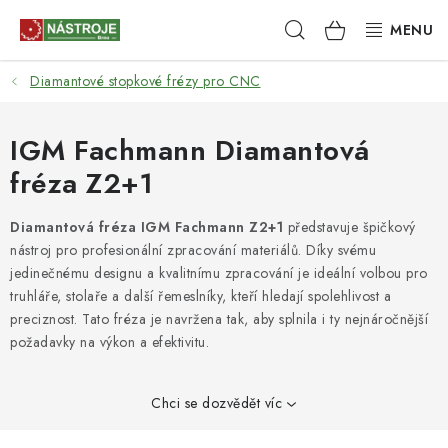
Přejít
Hledat
NÁKUPNÍ
na
obsah
KOŠÍK
Diamantové stopkové frézy pro CNC
NÁSTROJE
AKCE
IGM Fachmann Diamantová
fréza Z2+1
BRUSIVO
Diamantová fréza IGM Fachmann Z2+1
představuje špičkový
ELEKTRONÁŘADÍ
nástroj pro profesionální zpracování materiálů. Díky svému
jedinečnému designu a kvalitnímu zpracování je ideální volbou pro
LEPENÍ A SPOJOVÁNÍ
truhláře, stolaře a další řemeslníky, kteří hledají spolehlivost a
preciznost. Tato fréza je navržena tak, aby splnila i ty nejnáročnější
požadavky na výkon a efektivitu.
RUČNÍ NÁŘADÍ, PŘÍPRAVKY
STROJE
Chci se dozvědět víc