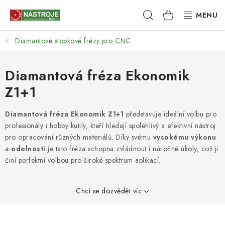
Přejít
Hledat
NÁKUPNÍ
na
obsah
KOŠÍK
Diamantové stopkové frézy pro CNC
NÁSTROJE
AKCE
Diamantová fréza Ekonomik
Z1+1
BRUSIVO
Diamantová fréza Ekonomik Z1+1
představuje ideální volbu pro
ELEKTRONÁŘADÍ
profesionály i hobby kutily, kteří hledají spolehlivý a efektivní nástroj
pro opracování různých materiálů. Díky svému
vysokému výkonu
LEPENÍ A SPOJOVÁNÍ
a
odolnosti
je tato fréza schopna zvládnout i náročné úkoly, což ji
činí perfektní volbou pro široké spektrum aplikací.
RUČNÍ NÁŘADÍ, PŘÍPRAVKY
Chci se dozvědět víc
STROJE