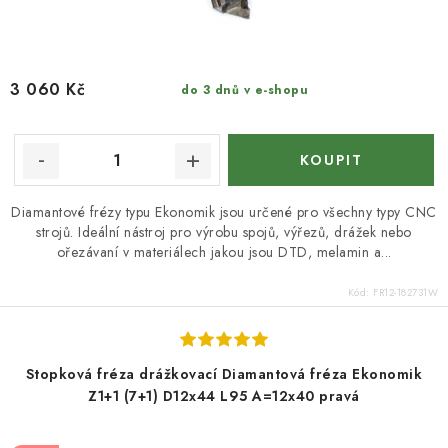
3 060 Kč
do 3 dnů v e-shopu
Diamantové frézy typu Ekonomik jsou určené pro všechny typy CNC
strojů. Ideální nástroj pro výrobu spojů, výřezů, drážek nebo
ořezávaní v materiálech jakou jsou DTD, melamin a...
Kód:
FR12-182731W
Stopková fréza drážkovací Diamantová fréza Ekonomik
Z1+1 (7+1) D12x44 L95 A=12x40 pravá