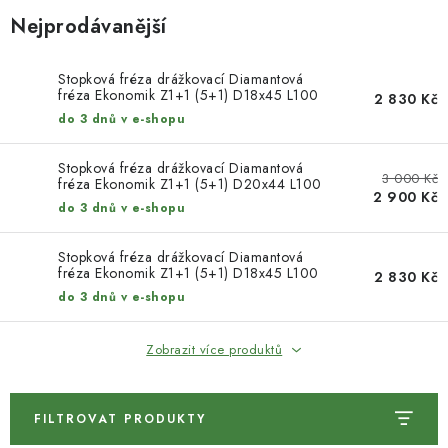
KONTAKTY
Nejprodávanější
DÁRKOVÉ POUKAZY
Stopková fréza drážkovací Diamantová
fréza Ekonomik Z1+1 (5+1) D18x45 L100
2 830 Kč
STROJE DO DÍLNY
A=20x50 levá
do 3 dnů v e-shopu
NÁSTROJE PRO STOLAŘE
Stopková fréza drážkovací Diamantová
3 000 Kč
fréza Ekonomik Z1+1 (5+1) D20x44 L100
2 900 Kč
A=20x50
NÁSTROJE PRO OPRACOVÁNÍ KOVU
do 3 dnů v e-shopu
Stopková fréza drážkovací Diamantová
NÁSTROJE PRO ŘEZÁNÍ DŘEVA
fréza Ekonomik Z1+1 (5+1) D18x45 L100
2 830 Kč
A=20x50 pravá
do 3 dnů v e-shopu
NÁSTROJE PRO FRÉZOVÁNÍ
Zobrazit více produktů
NÁSTROJE PRO ŘEZÁNÍ KOVU
POTŘEBUJI DOBRÝ STROJ
FILTROVAT PRODUKTY