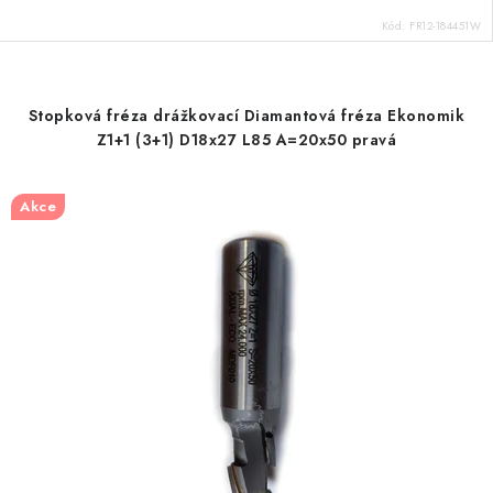
Kód:
FR12-184451W
Stopková fréza drážkovací Diamantová fréza Ekonomik
Z1+1 (3+1) D18x27 L85 A=20x50 pravá
Akce