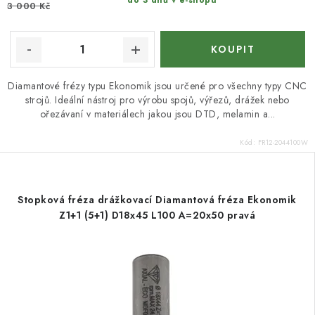
do 3 dnů v e-shopu
3 000 Kč
Diamantové frézy typu Ekonomik jsou určené pro všechny typy CNC
strojů. Ideální nástroj pro výrobu spojů, výřezů, drážek nebo
ořezávaní v materiálech jakou jsou DTD, melamin a...
Kód:
FR12-2044100W
Stopková fréza drážkovací Diamantová fréza Ekonomik
Z1+1 (5+1) D18x45 L100 A=20x50 pravá