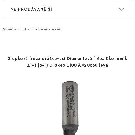
V
Ř
KONTAKTY
NEJPRODÁVANĚJŠÍ
ý
a
p
z
Moje objednávka
i
e
Stránka
1
z
1
-
5
položek celkem
s
n
p
í
r
p
Stopková fréza drážkovací Diamantová fréza Ekonomik
o
r
Z1+1 (5+1) D18x45 L100 A=20x50 levá
d
o
u
d
k
u
t
k
ů
t
ů