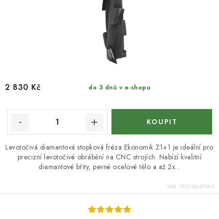
2 830 Kč
do 3 dnů v e-shopu
Levotočivá diamantová stopková fréza Ekonomik Z1+1 je ideální pro
precizní levotočivé obrábění na CNC strojích. Nabízí kvalitní
diamantové břity, pevné ocelové tělo a až 2x...
Kód:
FR12-184451W2