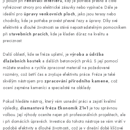
v
ji použít při
renovaci interiérů
, kdy je potřeba přesně a čistě
k
vyfrézovat otvory pro elektrické zásuvky nebo vypínače. Dále je
y
ideální pro
úpravy venkovních ploch
, jako jsou terasy nebo
chodníky, kde je potřeba provést přesné řezy a úpravy. Díky své
v
efektivitě a dlouhé životnosti se stává nepostradatelným pomocníkem
ý
při
stavebních pracích
, kde je kladen důraz na kvalitu a
p
preciznost.
i
s
Další oblastí, kde se fréza uplatní, je
výroba a údržba
u
dlažebních kostek
a dalších betonových prvků. S její pomocí
můžete snadno a rychle zpracovat materiál na požadované
rozměry, což šetří čas a zvyšuje efektivitu práce. Fréza je také
skvělým nástrojem pro
zpracování přírodního kamene
, což
ocení zejména kameníci a specialisté na obklady.
Pokud hledáte nástroj, který vám usnadní práci a zajistí kvalitní
výsledky,
diamantová fréza Ekonomik Z1+1
je tou správnou
volbou. Její výhody oceníte nejen při profesionálních projektech, ale
i při domácích úpravách. Investice do tohoto nástroje se vám vrátí v
podobě efektivity a dlouhé životnosti, což je v dnešní době klíčové