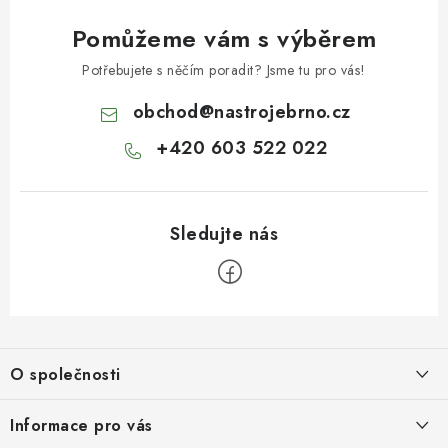
Pomůžeme vám s výběrem
Potřebujete s něčím poradit? Jsme tu pro vás!
obchod
@
nastrojebrno.cz
+420 603 522 022
Z
á
O společnosti
p
a
O nás
Informace pro vás
t