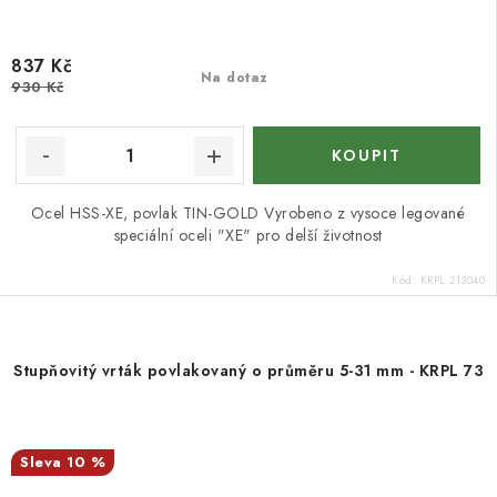
837 Kč
Na dotaz
930 Kč
Ocel HSS-XE, povlak TIN-GOLD Vyrobeno z vysoce legované
speciální oceli "XE" pro delší životnost
Kód:
KRPL 213040
Stupňovitý vrták povlakovaný o průměru 5-31 mm - KRPL 73
10 %