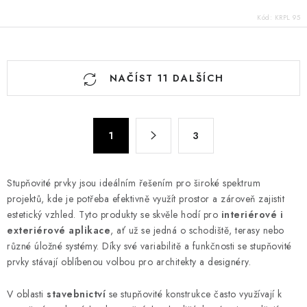
Kód:
KRPL 95
O
NAČÍST 11 DALŠÍCH
v
l
á
S
d
1
3
t
a
r
c
á
Stupňovité prvky jsou ideálním řešením pro široké spektrum
n
í
projektů, kde je potřeba efektivně využít prostor a zároveň zajistit
k
p
estetický vzhled. Tyto produkty se skvěle hodí pro
interiérové i
o
r
exteriérové aplikace
, ať už se jedná o schodiště, terasy nebo
v
v
různé úložné systémy. Díky své variabilitě a funkčnosti se stupňovité
á
k
prvky stávají oblíbenou volbou pro architekty a designéry.
n
y
í
V oblasti
stavebnictví
se stupňovité konstrukce často využívají k
v