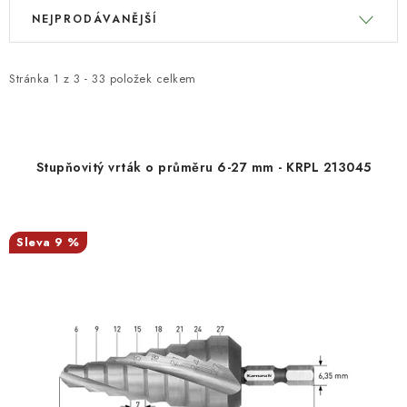
V
Ř
KONTAKTY
NEJPRODÁVANĚJŠÍ
ý
a
p
z
Moje objednávka
i
e
Stránka
1
z
3
-
33
položek celkem
s
n
p
í
r
p
Stupňovitý vrták o průměru 6-27 mm - KRPL 213045
o
r
d
o
u
d
9 %
k
u
t
k
ů
t
ů