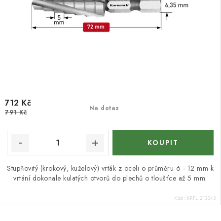
712 Kč
Na dotaz
791 Kč
Stupňovitý (krokový, kuželový) vrták z oceli o průměru 6 - 12 mm k
vrtání dokonale kulatých otvorů do plechů o tloušťce až 5 mm.
Kód:
KRPL 213043