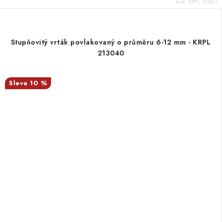
Kód:
KRPL 213041
Stupňovitý vrták povlakovaný o průměru 6-12 mm - KRPL
213040
10 %