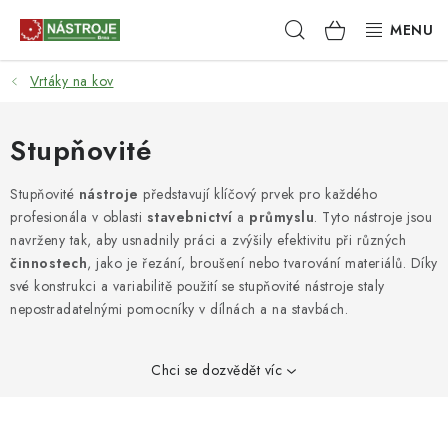
Přejít
Hledat
NÁKUPNÍ
na
obsah
KOŠÍK
Vrtáky na kov
NÁSTROJE
AKCE
Stupňovité
BRUSIVO
Stupňovité
nástroje
představují klíčový prvek pro každého
profesionála v oblasti
stavebnictví
a
průmyslu
. Tyto nástroje jsou
navrženy tak, aby usnadnily práci a zvýšily efektivitu při různých
ELEKTRONÁŘADÍ
činnostech
, jako je řezání, broušení nebo tvarování materiálů. Díky
své konstrukci a variabilitě použití se stupňovité nástroje staly
LEPENÍ A SPOJOVÁNÍ
nepostradatelnými pomocníky v dílnách a na stavbách.
RUČNÍ NÁŘADÍ, PŘÍPRAVKY
Chci se dozvědět víc
STROJE