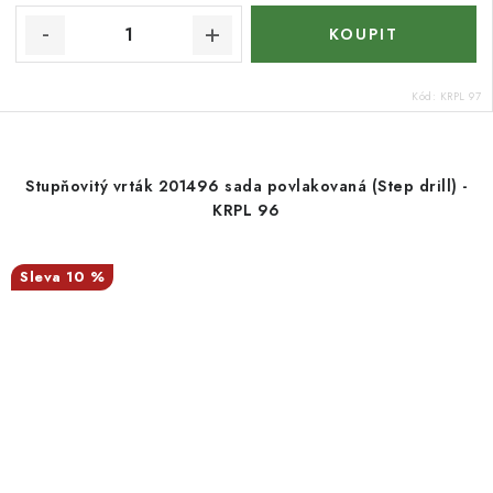
Kód:
KRPL 97
Stupňovitý vrták 201496 sada povlakovaná (Step drill) -
KRPL 96
10 %