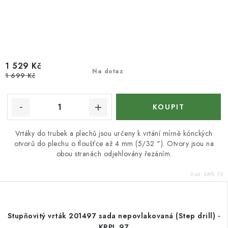
1 529 Kč
Na dotaz
1 699 Kč
Vrtáky do trubek a plechů jsou určeny k vrtání mírně kónckých
otvorů do plechu o tloušťce až 4 mm (5/32 "). Otvory jsou na
obou stranách odjehlovány řezáním.
Kód:
KRPL 72
Stupňovitý vrták 201497 sada nepovlakovaná (Step drill) -
KRPL 97