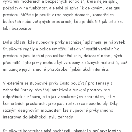
vytvoření moderních a bezpečných schodišť, která nejen splňují
ý
požadavky na funkčnost, ale také přispívají k celkovému designu
p
prostoru. Můžete je použít v rodinných domech, komerčních
i
budovách nebo veřejných prostorách, kde je důležitá jak estetika,
s
tak i bezpečnost.
u
Další oblastí, kde stupňovité prvky nacházejí uplatnění, je
nábytek
.
Stupňovité regály a police umožňují efektivní využití vertikálního
prostoru a jsou ideální pro uskladnění knih, dekorací nebo jiných
předmětů. Tyto prvky mohou být vyrobeny z různých materiálů, což
umožňuje jejich snadné přizpůsobení jakémukoli interiéru.
V exteriéru se stupňovité prvky často používají pro
terasy
a
zahradní úpravy. Vytvářejí atraktivní a funkční prostory pro
odpočinek a zábavu, a to jak v soukromých zahradách, tak v
komerčních prostorách, jako jsou restaurace nebo hotely. Díky
různým designovým možnostem lze stupňovité prvky snadno
integrovat do jakéhokoli stylu zahrady.
Stupňovité konstrukce také nacházejí uplatnění v
průmyslových