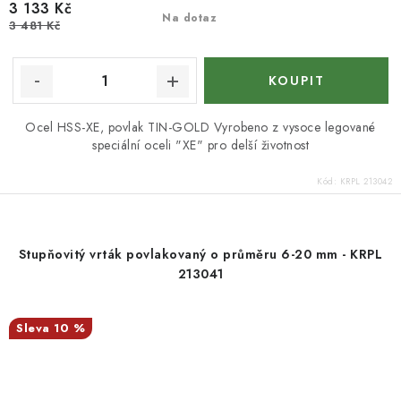
3 133 Kč
Na dotaz
3 481 Kč
Ocel HSS-XE, povlak TIN-GOLD Vyrobeno z vysoce legované
speciální oceli "XE" pro delší životnost
Kód:
KRPL 213042
Stupňovitý vrták povlakovaný o průměru 6-20 mm - KRPL
213041
10 %