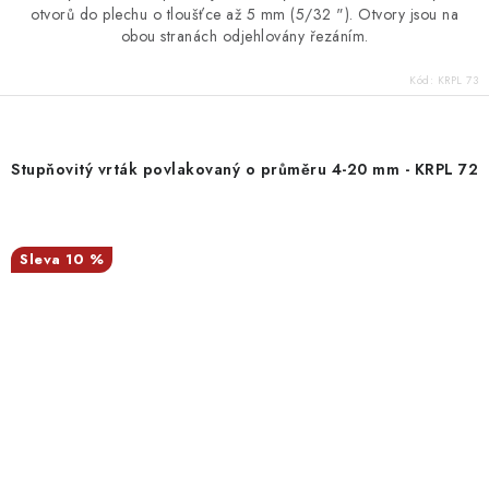
otvorů do plechu o tloušťce až 5 mm (5/32 "). Otvory jsou na
obou stranách odjehlovány řezáním.
Kód:
KRPL 73
Stupňovitý vrták povlakovaný o průměru 4-20 mm - KRPL 72
10 %