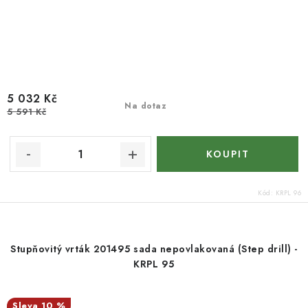
5 032 Kč
Na dotaz
5 591 Kč
Kód:
KRPL 96
Stupňovitý vrták 201495 sada nepovlakovaná (Step drill) -
KRPL 95
10 %