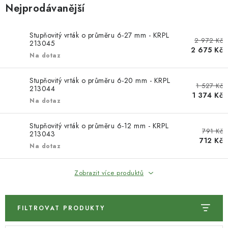
KONTAKTY
Nejprodávanější
DÁRKOVÉ POUKAZY
Stupňovitý vrták o průměru 6-27 mm - KRPL
2 972 Kč
213045
2 675 Kč
STROJE DO DÍLNY
Na dotaz
NÁSTROJE PRO STOLAŘE
Stupňovitý vrták o průměru 6-20 mm - KRPL
1 527 Kč
213044
1 374 Kč
Na dotaz
NÁSTROJE PRO OPRACOVÁNÍ KOVU
Stupňovitý vrták o průměru 6-12 mm - KRPL
791 Kč
NÁSTROJE PRO ŘEZÁNÍ DŘEVA
213043
712 Kč
Na dotaz
NÁSTROJE PRO FRÉZOVÁNÍ
Zobrazit více produktů
NÁSTROJE PRO ŘEZÁNÍ KOVU
FILTROVAT PRODUKTY
POTŘEBUJI DOBRÝ STROJ