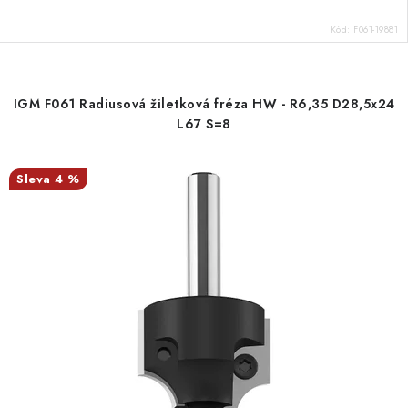
Kód:
F061-19881
IGM F061 Radiusová žiletková fréza HW - R6,35 D28,5x24
L67 S=8
4 %