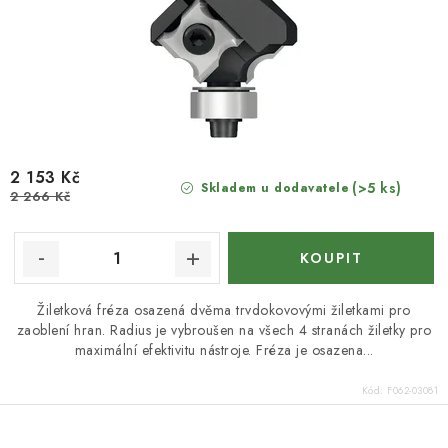
2 153 Kč
(>5 ks)
Skladem u dodavatele
2 266 Kč
Žiletková fréza osazená dvěma trvdokovovými žiletkami pro
zaoblení hran. Radius je vybroušen na všech 4 stranách žiletky pro
maximální efektivitu nástroje. Fréza je osazena...
Kód:
F062-03081