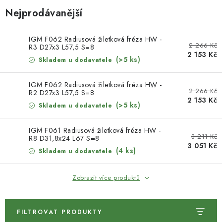
KONTAKTY
Nejprodávanější
DÁRKOVÉ POUKAZY
IGM F062 Radiusová žiletková fréza HW -
2 266 Kč
R3 D27x3 L57,5 S=8
STROJE DO DÍLNY
2 153 Kč
(>5 ks)
Skladem u dodavatele
NÁSTROJE PRO STOLAŘE
IGM F062 Radiusová žiletková fréza HW -
2 266 Kč
R2 D27x3 L57,5 S=8
2 153 Kč
NÁSTROJE PRO OPRACOVÁNÍ KOVU
(>5 ks)
Skladem u dodavatele
NÁSTROJE PRO ŘEZÁNÍ DŘEVA
IGM F061 Radiusová žiletková fréza HW -
3 211 Kč
R8 D31,8x24 L67 S=8
3 051 Kč
(4 ks)
Skladem u dodavatele
NÁSTROJE PRO FRÉZOVÁNÍ
Zobrazit více produktů
NÁSTROJE PRO ŘEZÁNÍ KOVU
POTŘEBUJI DOBRÝ STROJ
FILTROVAT PRODUKTY