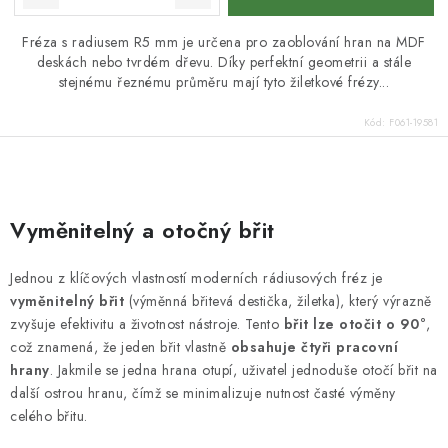
Fréza s radiusem R5 mm je určena pro zaoblování hran na MDF
deskách nebo tvrdém dřevu. Díky perfektní geometrii a stále
stejnému řeznému průměru mají tyto žiletkové frézy...
Kód:
F061-19581
O
v
Vyměnitelný a otočný břit
l
á
Jednou z klíčových vlastností moderních rádiusových fréz je
d
vyměnitelný břit
(výměnná břitevá destička, žiletka), který výrazně
a
zvyšuje efektivitu a životnost nástroje. Tento
břit lze otočit o 90°
,
c
což znamená, že jeden břit vlastně
obsahuje čtyři pracovní
hrany
. Jakmile se jedna hrana otupí, uživatel jednoduše otočí břit na
í
další ostrou hranu, čímž se minimalizuje nutnost časté výměny
p
celého břitu.
r