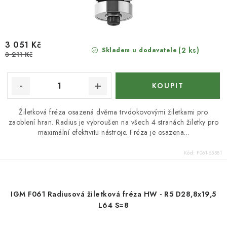
3 051 Kč
(2 ks)
Skladem u dodavatele
3 211 Kč
Žiletková fréza osazená dvěma trvdokovovými žiletkami pro
zaoblení hran. Radius je vybroušen na všech 4 stranách žiletky pro
maximální efektivitu nástroje. Fréza je osazena...
Kód:
F061-65581
IGM F061 Radiusová žiletková fréza HW - R5 D28,8x19,5
L64 S=8