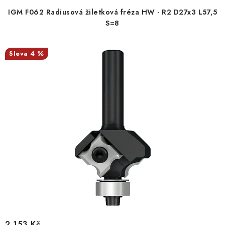
IGM F062 Radiusová žiletková fréza HW - R2 D27x3 L57,5
S=8
4 %
2 153 Kč