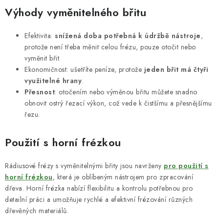
v
Výhody vyměnitelného břitu
k
y
Efektivita:
snížená doba potřebná k údržbě nástroje
,
v
protože není třeba měnit celou frézu, pouze otočit nebo
ý
vyměnit břit.
p
Ekonomičnost: ušetříte peníze, protože
jeden břit má čtyři
i
využitelné hrany
.
s
Přesnost
: otočením nebo výměnou břitu můžete snadno
u
obnovit ostrý řezací výkon, což vede k čistšímu a přesnějšímu
řezu.
Použití s horní frézkou
Rádiusové frézy s vyměnitelnými břity jsou navrženy
pro použití s
horní frézkou
, která je oblíbeným nástrojem pro zpracování
dřeva. Horní frézka nabízí flexibilitu a kontrolu potřebnou pro
detailní práci a umožňuje rychlé a efektivní frézování různých
dřevěných materiálů.