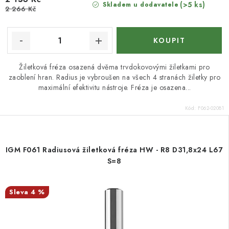
(>5 ks)
Skladem u dodavatele
2 266 Kč
Žiletková fréza osazená dvěma trvdokovovými žiletkami pro
zaoblení hran. Radius je vybroušen na všech 4 stranách žiletky pro
maximální efektivitu nástroje. Fréza je osazena...
Kód:
F062-02081
IGM F061 Radiusová žiletková fréza HW - R8 D31,8x24 L67
S=8
4 %