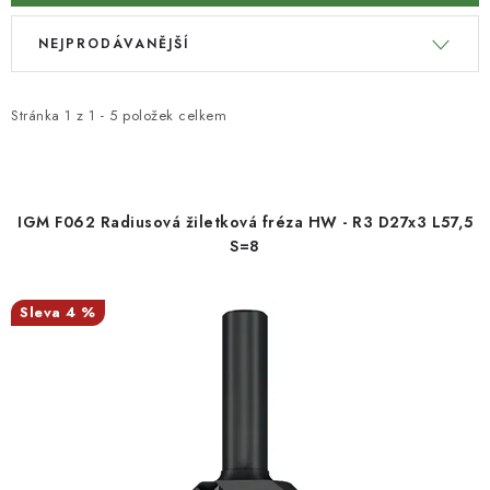
V
Ř
KONTAKTY
NEJPRODÁVANĚJŠÍ
ý
a
p
z
Moje objednávka
i
e
Stránka
1
z
1
-
5
položek celkem
s
n
p
í
r
p
IGM F062 Radiusová žiletková fréza HW - R3 D27x3 L57,5
o
r
S=8
d
o
u
d
4 %
k
u
t
k
ů
t
ů