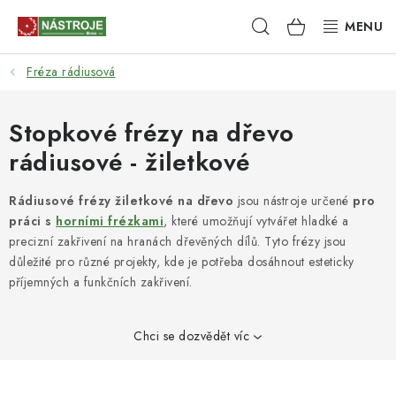
Přejít
Hledat
NÁKUPNÍ
na
obsah
KOŠÍK
Fréza rádiusová
NÁSTROJE
AKCE
Stopkové frézy na dřevo
rádiusové - žiletkové
BRUSIVO
Rádiusové frézy žiletkové na dřevo
jsou nástroje určené
pro
ELEKTRONÁŘADÍ
práci s
horními frézkami
, které umožňují vytvářet hladké a
precizní zakřivení na hranách dřevěných dílů. Tyto frézy jsou
LEPENÍ A SPOJOVÁNÍ
důležité pro různé projekty, kde je potřeba dosáhnout esteticky
příjemných a funkčních zakřivení.
RUČNÍ NÁŘADÍ, PŘÍPRAVKY
Chci se dozvědět víc
STROJE