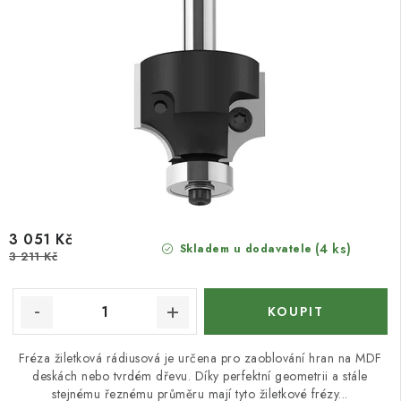
3 051 Kč
(4 ks)
Skladem u dodavatele
3 211 Kč
Fréza žiletková rádiusová je určena pro zaoblování hran na MDF
deskách nebo tvrdém dřevu. Díky perfektní geometrii a stále
stejnému řeznému průměru mají tyto žiletkové frézy...