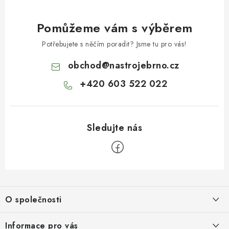
Pomůžeme vám s výběrem
Potřebujete s něčím poradit? Jsme tu pro vás!
obchod
@
nastrojebrno.cz
+420 603 522 022
Z
á
O společnosti
p
a
O nás
Informace pro vás