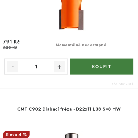
791 Kč
Momentálně nedostupné
832 Kč
Kód:
902.230.11
CMT C902 Dlabací fréza - D22x11 L38 S=8 HW
4 %