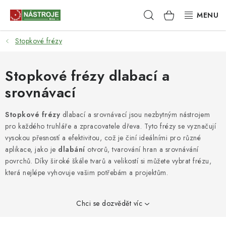
Přejít
Hledat
NÁKUPNÍ
na
obsah
KOŠÍK
Stopkové frézy
NÁSTROJE
AKCE
Stopkové frézy dlabací a
srovnávací
BRUSIVO
Stopkové frézy
dlabací a srovnávací jsou nezbytným nástrojem
ELEKTRONÁŘADÍ
pro každého truhláře a zpracovatele dřeva. Tyto frézy se vyznačují
vysokou přesností a efektivitou, což je činí ideálními pro různé
LEPENÍ A SPOJOVÁNÍ
aplikace, jako je
dlabání
otvorů, tvarování hran a srovnávání
povrchů. Díky široké škále tvarů a velikostí si můžete vybrat frézu,
která nejlépe vyhovuje vašim potřebám a projektům.
RUČNÍ NÁŘADÍ, PŘÍPRAVKY
STROJE
Chci se dozvědět víc