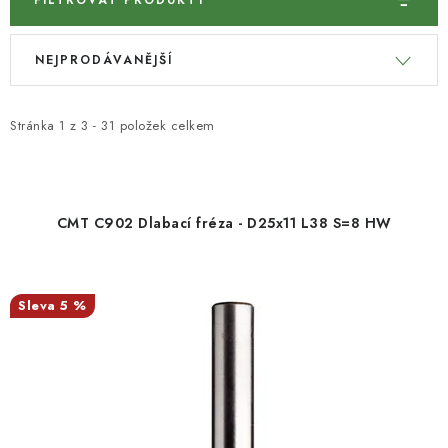
FILTROVAT PRODUKTY
KONTAKTY
V
Ř
NEJPRODÁVANĚJŠÍ
ý
a
Moje objednávka
p
z
i
e
Stránka
1
z
3
-
31
položek celkem
s
n
p
í
r
p
CMT C902 Dlabací fréza - D25x11 L38 S=8 HW
o
r
d
o
u
d
5 %
k
u
t
k
ů
t
ů