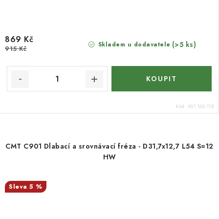
869 Kč
(>5 ks)
Skladem u dodavatele
915 Kč
Kód:
901.160.11B
CMT C901 Dlabací a srovnávací fréza - D31,7x12,7 L54 S=12
HW
5 %