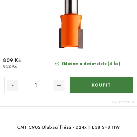
809 Kč
(4 ks)
Skladem u dodavatele
852 Kč
Kód:
902.250.11
CMT C902 Dlabací fréza - D24x11 L38 S=8 HW