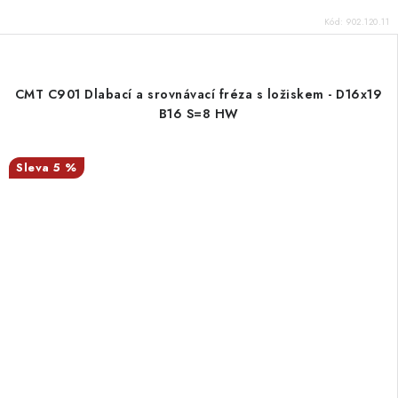
Kód:
902.120.11
CMT C901 Dlabací a srovnávací fréza s ložiskem - D16x19
B16 S=8 HW
5 %