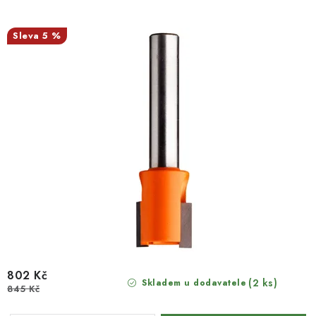
5 %
802 Kč
(2 ks)
Skladem u dodavatele
845 Kč