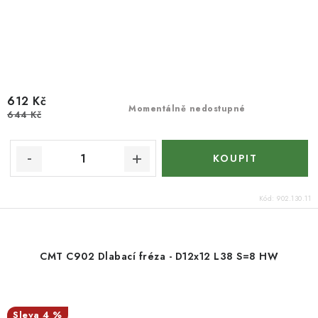
612 Kč
Momentálně nedostupné
644 Kč
Kód:
902.130.11
CMT C902 Dlabací fréza - D12x12 L38 S=8 HW
4 %