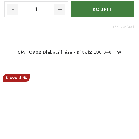
Kód:
902.140.11
CMT C902 Dlabací fréza - D13x12 L38 S=8 HW
4 %