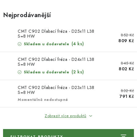
KONTAKTY
Nejprodávanější
DÁRKOVÉ POUKAZY
CMT C902 Dlabací fréza - D25x11 L38
STROJE DO DÍLNY
852 Kč
S=8 HW
809 Kč
(4 ks)
Skladem u dodavatele
NÁSTROJE PRO STOLAŘE
CMT C902 Dlabací fréza - D24x11 L38
845 Kč
NÁSTROJE PRO OPRACOVÁNÍ KOVU
S=8 HW
802 Kč
(2 ks)
Skladem u dodavatele
NÁSTROJE PRO ŘEZÁNÍ DŘEVA
CMT C902 Dlabací fréza - D23x11 L38
832 Kč
S=8 HW
NÁSTROJE PRO FRÉZOVÁNÍ
791 Kč
Momentálně nedostupné
NÁSTROJE PRO ŘEZÁNÍ KOVU
Zobrazit více produktů
POTŘEBUJI DOBRÝ STROJ