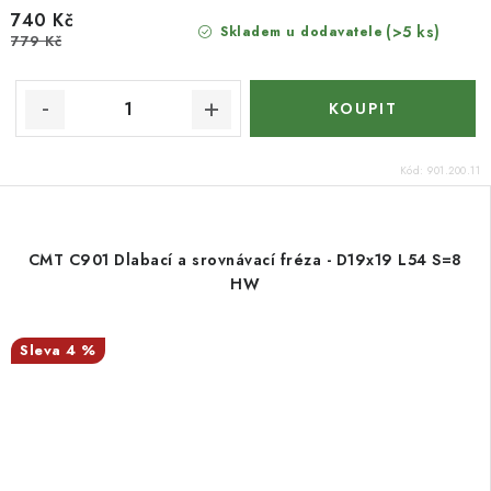
740 Kč
(>5 ks)
Skladem u dodavatele
779 Kč
Kód:
901.200.11
CMT C901 Dlabací a srovnávací fréza - D19x19 L54 S=8
HW
4 %