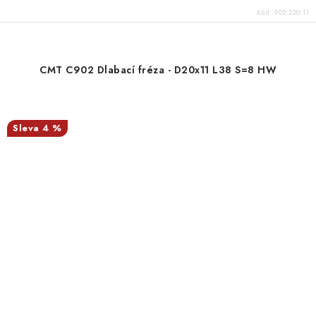
Kód:
902.220.11
CMT C902 Dlabací fréza - D20x11 L38 S=8 HW
4 %