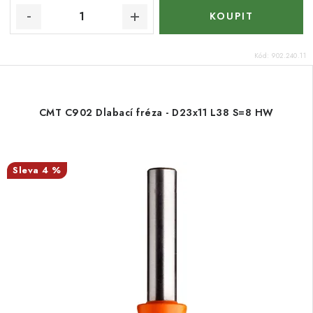
Kód:
902.240.11
CMT C902 Dlabací fréza - D23x11 L38 S=8 HW
4 %