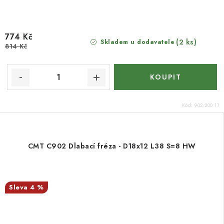
774 Kč
(2 ks)
Skladem u dodavatele
814 Kč
Kód:
902.200.11
CMT C902 Dlabací fréza - D18x12 L38 S=8 HW
4 %