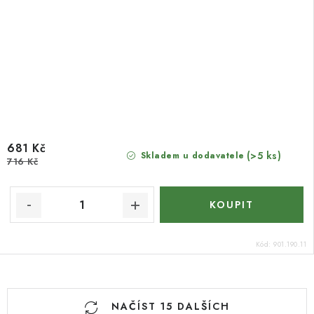
681 Kč
(>5 ks)
Skladem u dodavatele
716 Kč
Kód:
901.190.11
O
NAČÍST 15 DALŠÍCH