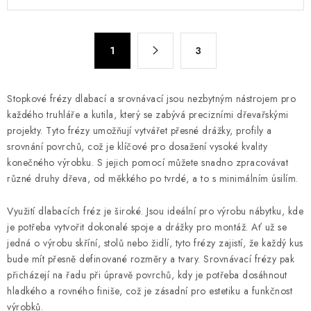
v
l
á
S
d
1
3
t
a
r
c
á
Stopkové frézy dlabací a srovnávací jsou nezbytným nástrojem pro
n
í
každého truhláře a kutila, který se zabývá precizními dřevařskými
k
p
projekty. Tyto frézy umožňují vytvářet přesné drážky, profily a
o
r
srovnání povrchů, což je klíčové pro dosažení vysoké kvality
v
v
konečného výrobku. S jejich pomocí můžete snadno zpracovávat
á
k
různé druhy dřeva, od měkkého po tvrdé, a to s minimálním úsilím.
n
y
í
Využití dlabacích fréz je široké. Jsou ideální pro výrobu nábytku, kde
v
je potřeba vytvořit dokonalé spoje a drážky pro montáž. Ať už se
ý
jedná o výrobu skříní, stolů nebo židlí, tyto frézy zajistí, že každý kus
p
bude mít přesně definované rozměry a tvary. Srovnávací frézy pak
i
přicházejí na řadu při úpravě povrchů, kdy je potřeba dosáhnout
s
hladkého a rovného finiše, což je zásadní pro estetiku a funkčnost
u
výrobků.