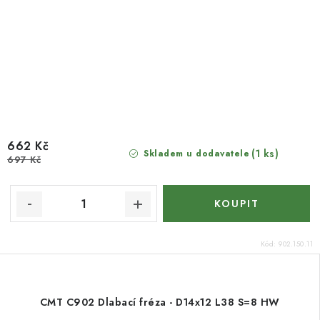
662 Kč
(1 ks)
Skladem u dodavatele
697 Kč
Kód:
902.150.11
CMT C902 Dlabací fréza - D14x12 L38 S=8 HW