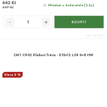
662 Kč
(3 ks)
Skladem u dodavatele
697 Kč
Kód:
902.160.11
CMT C902 Dlabací fréza - D15x12 L38 S=8 HW
5 %