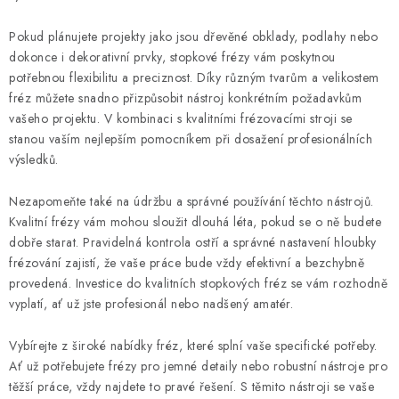
Pokud plánujete projekty jako jsou dřevěné obklady, podlahy nebo
dokonce i dekorativní prvky, stopkové frézy vám poskytnou
potřebnou flexibilitu a preciznost. Díky různým tvarům a velikostem
fréz můžete snadno přizpůsobit nástroj konkrétním požadavkům
vašeho projektu. V kombinaci s kvalitními frézovacími stroji se
stanou vaším nejlepším pomocníkem při dosažení profesionálních
výsledků.
Nezapomeňte také na údržbu a správné používání těchto nástrojů.
Kvalitní frézy vám mohou sloužit dlouhá léta, pokud se o ně budete
dobře starat. Pravidelná kontrola ostří a správné nastavení hloubky
frézování zajistí, že vaše práce bude vždy efektivní a bezchybně
provedená. Investice do kvalitních stopkových fréz se vám rozhodně
vyplatí, ať už jste profesionál nebo nadšený amatér.
Vybírejte z široké nabídky fréz, které splní vaše specifické potřeby.
Ať už potřebujete frézy pro jemné detaily nebo robustní nástroje pro
těžší práce, vždy najdete to pravé řešení. S těmito nástroji se vaše