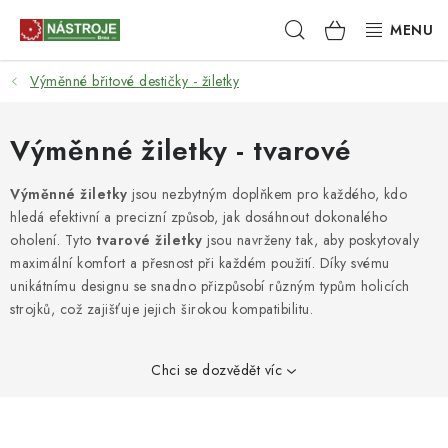
Přejít
Hledat
NÁKUPNÍ
na
obsah
KOŠÍK
Výměnné břitové destičky - žiletky
NÁSTROJE
AKCE
Výměnné žiletky - tvarové
BRUSIVO
Výměnné žiletky
jsou nezbytným doplňkem pro každého, kdo
hledá efektivní a precizní způsob, jak dosáhnout dokonalého
oholení. Tyto
tvarové žiletky
jsou navrženy tak, aby poskytovaly
ELEKTRONÁŘADÍ
maximální komfort a přesnost při každém použití. Díky svému
unikátnímu designu se snadno přizpůsobí různým typům holicích
LEPENÍ A SPOJOVÁNÍ
strojků, což zajišťuje jejich širokou kompatibilitu.
RUČNÍ NÁŘADÍ, PŘÍPRAVKY
Chci se dozvědět víc
STROJE