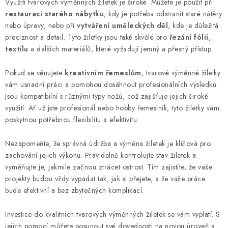
Využití tvarových výměnných žiletek je široké. Můžete je použít při
KONTAKTY
restauraci starého nábytku
, kdy je potřeba odstranit staré nátěry
nebo úpravy, nebo při
vytváření uměleckých děl
, kde je důležitá
preciznost a detail. Tyto žiletky jsou také skvělé pro
řezání fólií
,
Moje objednávka
textilu
a dalších materiálů, které vyžadují jemný a přesný přístup.
Pokud se věnujete
kreativním řemeslům
, tvarové výměnné žiletky
vám usnadní práci a pomohou dosáhnout profesionálních výsledků.
Jsou kompatibilní s různými typy nožů, což zajišťuje jejich široké
využití. Ať už jste profesionál nebo hobby řemeslník, tyto žiletky vám
poskytnou potřebnou flexibilitu a efektivitu.
Nezapomeňte, že správná údržba a výměna žiletek je klíčová pro
zachování jejich výkonu. Pravidelně kontrolujte stav žiletek a
vyměňujte je, jakmile začnou ztrácet ostrost. Tím zajistíte, že vaše
projekty budou vždy vypadat tak, jak si přejete, a že vaše práce
bude efektivní a bez zbytečných komplikací.
Investice do kvalitních tvarových výměnných žiletek se vám vyplatí. S
jejich pomocí můžete posunout své dovednosti na novou úroveň a