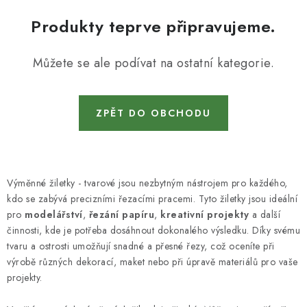
KONTAKTY
Produkty teprve připravujeme.
DÁRKOVÉ POUKAZY
Můžete se ale podívat na ostatní kategorie.
STROJE DO DÍLNY
NÁSTROJE PRO STOLAŘE
ZPĚT DO OBCHODU
NÁSTROJE PRO OPRACOVÁNÍ KOVU
NÁSTROJE PRO ŘEZÁNÍ DŘEVA
Výměnné žiletky - tvarové jsou nezbytným nástrojem pro každého,
kdo se zabývá precizními řezacími pracemi. Tyto žiletky jsou ideální
pro
NÁSTROJE PRO FRÉZOVÁNÍ
modelářství
,
řezání papíru
,
kreativní projekty
a další
činnosti, kde je potřeba dosáhnout dokonalého výsledku. Díky svému
tvaru a ostrosti umožňují snadné a přesné řezy, což oceníte při
NÁSTROJE PRO ŘEZÁNÍ KOVU
výrobě různých dekorací, maket nebo při úpravě materiálů pro vaše
projekty.
POTŘEBUJI DOBRÝ STROJ