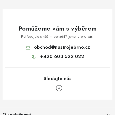
Pomůžeme vám s výběrem
Potřebujete s něčím poradit? Jsme tu pro vás!
obchod
@
nastrojebrno.cz
+420 603 522 022
Z
á
O společnosti