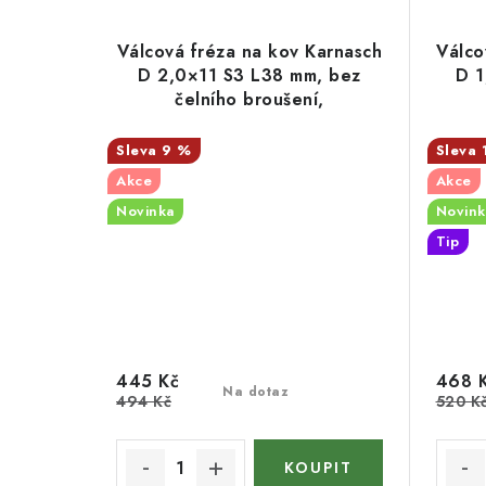
Válcová fréza na kov Karnasch
Válco
D 2,0×11 S3 L38 mm, bez
D 1
čelního broušení,
povlakovaná, HP-5
9 %
Akce
Akce
Novinka
Novink
Tip
445 Kč
468 
Na dotaz
494 Kč
520 K