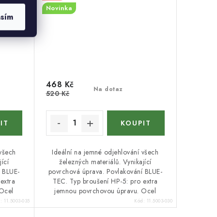
Novinka
asím
468 Kč
Na dotaz
520 Kč
 všech
Ideální na jemné odjehlování všech
ící
železných materiálů. Vynikající
í BLUE-
povrchová úprava. Povlakování BLUE-
extra
TEC. Typ broušení HP-5: pro extra
Ocel
jemnou povrchovou úpravu. Ocel
d:
11.5003-035
Kód:
11.5003-030