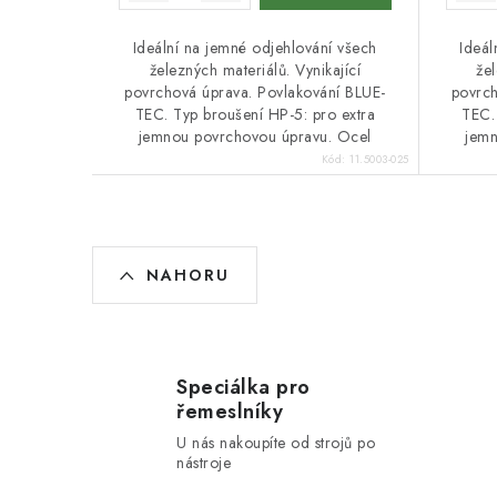
Ideální na jemné odjehlování všech
Ideál
železných materiálů. Vynikající
žel
povrchová úprava. Povlakování BLUE-
povrch
TEC. Typ broušení HP-5: pro extra
TEC.
jemnou povrchovou úpravu. Ocel
jemn
Kód:
11.5003-025
O
NAHORU
v
l
á
Speciálka pro
d
řemeslníky
a
U nás nakoupíte od strojů po
nástroje
c