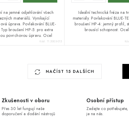
ní na jemné odjehlování všech
Ideální technická fréza na t
ezných materiálů. Vynikající
materiály. Povlakování BLUE-T
ová úprava. Povlakování BLUE-
broušení HP-4: jemný profil, s
 Typ broušení HP-5: pro extra
brousící schopnost. Ocel
ou povrchovou úpravu. Ocel
Kód:
11.5003-015
Kó
S
NAČÍST 15 DALŠÍCH
t
r
á
n
Zkušenosti v oboru
Osobní přístup
k
Přes 30 let fungují naše
Zadejte co potřebujete, 
doporučení a dodání nástrojů
je na nás.
o
v