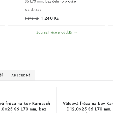
S6 L70 mm, bez čelního broušení,
povlakovaná, HP-5
Na dotaz
1 240 Kč
1 378 Kč
Zobrazit více produktů
ŠÍ
ABECEDNĚ
vá fréza na kov Karnasch
Válcová fréza na kov Ka
,0×25 S6 L70 mm, bez
D12,0×25 S6 L70 mm,