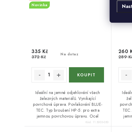
Novinka
Novink
Nas
335 Kč
260 
Na dotaz
372 Kč
289 K
Ideální na jemné odjehlování všech
Ideál
železných materiálů. Vynikající
žel
povrchová úprava. Povlakování BLUE-
povrch
TEC. Typ broušení HP-5: pro extra
TEC.
jemnou povrchovou úpravu. Ocel
jemn
Kód:
11.5003-050