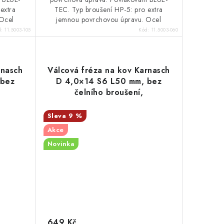
extra
TEC. Typ broušení HP-5: pro extra
Ocel
jemnou povrchovou úpravu. Ocel
d:
11.5003-105
Kód:
11.5003-060
rnasch
Válcová fréza na kov Karnasch
 bez
D 4,0×14 S6 L50 mm, bez
čelního broušení,
povlakovaná, HP-5
9 %
Akce
Novinka
649 Kč