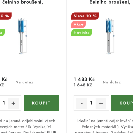
čelního broušení,
čelního broušení,
povlakovaná, HP-5
povlakovaná, HP-5
10 %
10 %
Akce
a
Novinka
 Kč
1 483 Kč
Na dotaz
Na dotaz
Kč
1 648 Kč
ní na jemné odjehlování všech
Ideální na jemné odjehlování
ezných materiálů. Vynikající
železných materiálů. Vynikaj
ová úprava. Povlakování BLUE-
povrchová úprava. Povlakován