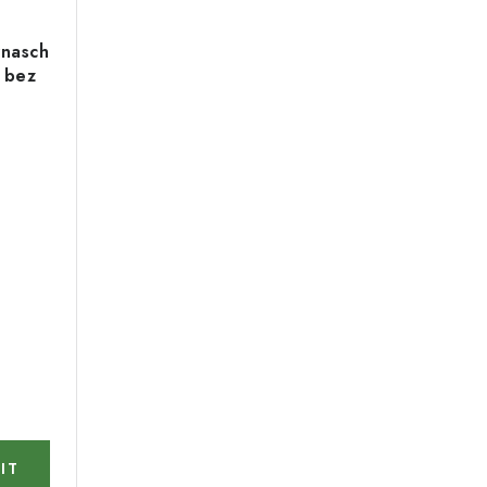
rnasch
 bez