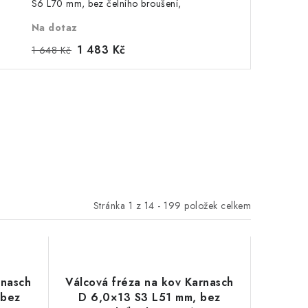
S6 L70 mm, bez čelního broušení,
povlakovaná, HP-5
Na dotaz
1 483 Kč
1 648 Kč
Stránka
1
z
14
-
199
položek celkem
rnasch
Válcová fréza na kov Karnasch
 bez
D 6,0×13 S3 L51 mm, bez