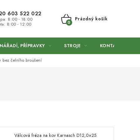
20 603 522 022
Prázdný košík
 pa: 8:00 - 18:00
ta: 8:00 - 12:00
NÁKUPNÍ
KOŠÍK
NÁŘADÍ, PŘÍPRAVKY
STROJE
KONTAKTY
 bez čelního broušení
Válcová fréza na kov Karnasch D12,0×25