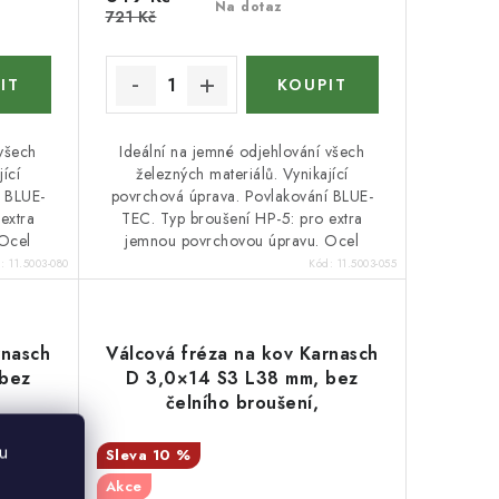
Na dotaz
721 Kč
 všech
Ideální na jemné odjehlování všech
ící
železných materiálů. Vynikající
í BLUE-
povrchová úprava. Povlakování BLUE-
extra
TEC. Typ broušení HP-5: pro extra
Ocel
jemnou povrchovou úpravu. Ocel
d:
11.5003-080
Kód:
11.5003-055
rnasch
Válcová fréza na kov Karnasch
 bez
D 3,0×14 S3 L38 mm, bez
čelního broušení,
povlakovaná, HP-5
u
10 %
Akce