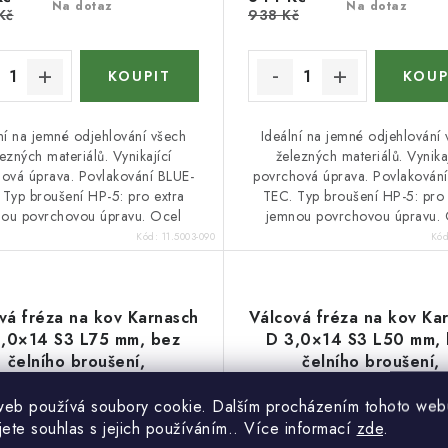
Na dotaz
Na dotaz
Kč
938 Kč
ní na jemné odjehlování všech
Ideální na jemné odjehlování
ezných materiálů. Vynikající
železných materiálů. Vynikaj
ová úprava. Povlakování BLUE-
povrchová úprava. Povlakován
 Typ broušení HP-5: pro extra
TEC. Typ broušení HP-5: pro 
ou povrchovou úpravu. Ocel
jemnou povrchovou úpravu. 
Kód:
11.5003-090
Kó
vá fréza na kov Karnasch
Válcová fréza na kov Ka
,0×14 S3 L75 mm, bez
D 3,0×14 S3 L50 mm,
čelního broušení,
čelního broušení,
povlakovaná, HP-5
povlakovaná, HP-5
web používá soubory cookie. Dalším procházením tohoto web
10 %
9 %
jete souhlas s jejich používáním.. Více informací
zde
.
Akce