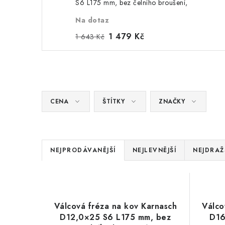
S6 L175 mm, bez čelního broušení,
povlakovaná, HP-5
Na dotaz
1 479 Kč
1 643 Kč
CENA
ŠTÍTKY
ZNAČKY
Ř
NEJPRODÁVANĚJŠÍ
NEJLEVNĚJŠÍ
NEJDRAŽ
a
V
z
ý
e
Válcová fréza na kov Karnasch
Válco
p
D12,0×25 S6 L175 mm, bez
D16