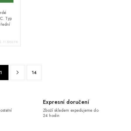
vrdé
EC. Typ
třední
d:
11.5002-110
1
14
Expresní doručení
ostatní
Zboží skladem expedujeme do
24 hodin