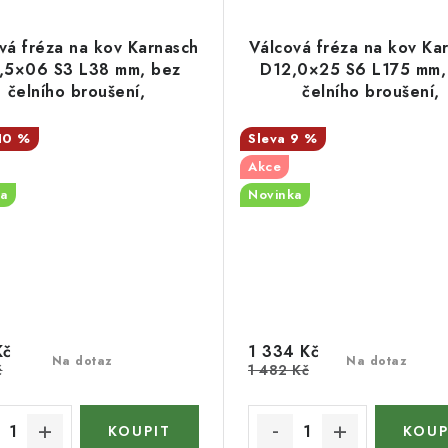
vá fréza na kov Karnasch
Válcová fréza na kov Ka
,5×06 S3 L38 mm, bez
D12,0×25 S6 L175 mm,
čelního broušení,
čelního broušení,
povlakovaná, HP-5
povlakovaná, HP-4
10 %
9 %
Akce
a
Novinka
Kč
1 334 Kč
Na dotaz
Na dotaz
č
1 482 Kč