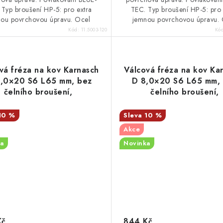
 Typ broušení HP-5: pro extra
TEC. Typ broušení HP-5: pro 
ou povrchovou úpravu. Ocel
jemnou povrchovou úpravu. 
Kód:
11.5003-120
Kó
vá fréza na kov Karnasch
Válcová fréza na kov Ka
,0×20 S6 L65 mm, bez
D 8,0×20 S6 L65 mm,
čelního broušení,
čelního broušení,
povlakovaná, HP-5
povlakovaná, HP-5
10 %
10 %
Akce
a
Novinka
Kč
844 Kč