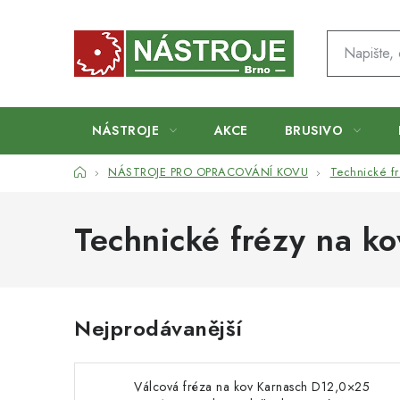
Přejít
na
obsah
NÁSTROJE
AKCE
BRUSIVO
Domů
NÁSTROJE PRO OPRACOVÁNÍ KOVU
Technické fr
Technické frézy na ko
Nejprodávanější
Válcová fréza na kov Karnasch D12,0×25