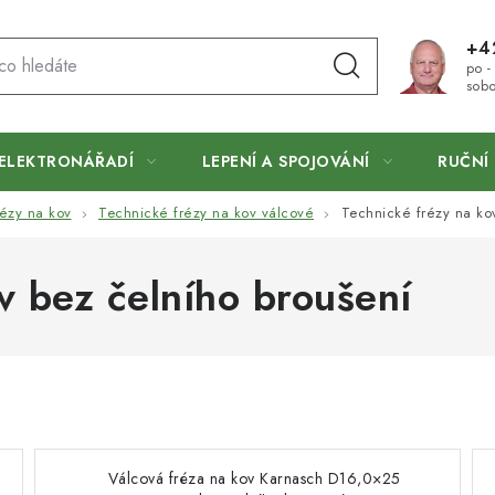
+4
po -
sobo
ELEKTRONÁŘADÍ
LEPENÍ A SPOJOVÁNÍ
RUČNÍ 
ézy na kov
Technické frézy na kov válcové
Technické frézy na kov
v bez čelního broušení
Válcová fréza na kov Karnasch D16,0×25