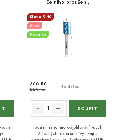
čelního broušení,
povlakovaná, HP-5
9 %
Akce
Novinka
776 Kč
Na dotaz
862 Kč
 všech
Ideální na jemné odjehlování všech
ící
železných materiálů. Vynikající
í BLUE-
povrchová úprava. Povlakování BLUE-