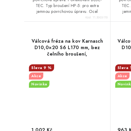
TEC. Typ broušení HP-5: pro extra
TEC.
jemnou povrchovou úpravu. Ocel
jemn
Kód:
11.5003-110
Válcová fréza na kov Karnasch
Válco
D10,0×20 S6 L170 mm, bez
D10
čelního broušení,
povlakovaná, HP-5
9 %
Akce
Akce
Novinka
Novink
1 002 Kč
963 