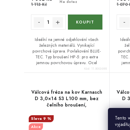
Na dotaz
1 113 Kč
1 070 
Ideální na jemné odjehlování všech
Ideál
železných materiálů. Vynikající
žel
povrchová úprava. Povlakování BLUE-
povrch
TEC. Typ broušení HP-5: pro extra
TEC.
jemnou povrchovou úpravu. Ocel
jemn
Kód:
11.5003-095
Válcová fréza na kov Karnasch
Válco
D 3,0×14 S3 L100 mm, bez
D 3
čelního broušení,
povlakovaná, HP-5
Tento 
9 %
vyjadřu
Akce
Akce