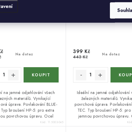
a
Novinka
tavení
Souhl
Kč
399 Kč
Na dotaz
Na dotaz
č
443 Kč
ní na jemné odjehlování všech
Ideální na jemné odjehlování
ezných materiálů. Vynikající
železných materiálů. Vynikaj
ová úprava. Povlakování BLUE-
povrchová úprava. Povlakován
 Typ broušení HP-5: pro extra
TEC. Typ broušení HP-5: pro 
ou povrchovou úpravu. Ocel
jemnou povrchovou úpravu. 
Kód:
11.5003-045
Kó