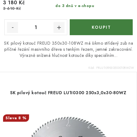
3 180 Kč
do 3 dnů v e-shopu
3 610 Kč
SK pilový kotouč FREUD 350x30-108WZ má šikmo střídavý zub na
příčné řezání masivního dřeva s tenkým řezem, jemné zakracování.
Výrazně snížená hlučnost kotouče díky speciálním...
Kód:
FRLU1I090035030108WZW
SK pilový kotouč FREUD LU1I0300 250x3,0x30-80WZ
8 %