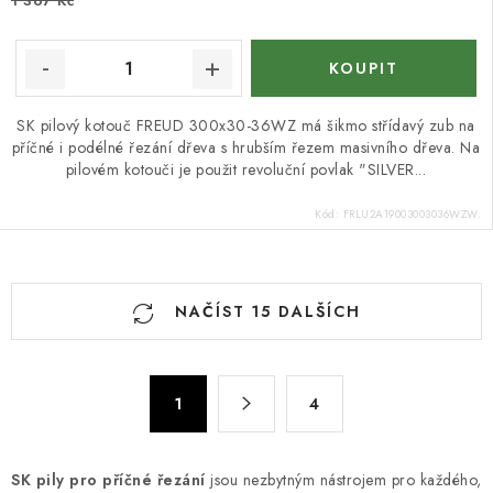
1 367 Kč
SK pilový kotouč FREUD 300x30-36WZ má šikmo střídavý zub na
příčné i podélné řezání dřeva s hrubším řezem masivního dřeva. Na
pilovém kotouči je použit revoluční povlak "SILVER...
Kód:
FRLU2A19003003036WZW.
O
NAČÍST 15 DALŠÍCH
v
l
á
S
d
1
4
t
a
r
c
á
SK pily
pro příčné řezání
jsou nezbytným nástrojem pro každého,
n