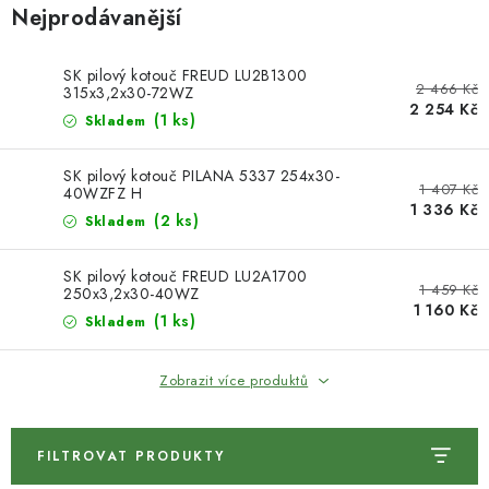
KONTAKTY
Nejprodávanější
DÁRKOVÉ POUKAZY
SK pilový kotouč FREUD LU2B1300
2 466 Kč
315x3,2x30-72WZ
2 254 Kč
STROJE DO DÍLNY
(1 ks)
Skladem
NÁSTROJE PRO STOLAŘE
SK pilový kotouč PILANA 5337 254x30-
1 407 Kč
40WZFZ H
1 336 Kč
(2 ks)
Skladem
NÁSTROJE PRO OPRACOVÁNÍ KOVU
SK pilový kotouč FREUD LU2A1700
NÁSTROJE PRO ŘEZÁNÍ DŘEVA
1 459 Kč
250x3,2x30-40WZ
1 160 Kč
(1 ks)
Skladem
NÁSTROJE PRO FRÉZOVÁNÍ
Zobrazit více produktů
NÁSTROJE PRO ŘEZÁNÍ KOVU
POTŘEBUJI DOBRÝ STROJ
FILTROVAT PRODUKTY