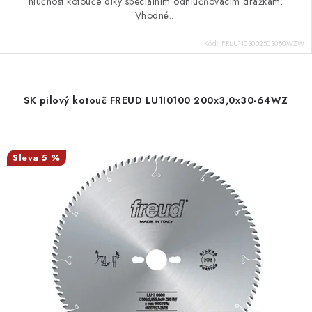
hlučnost kotouče díky speciálním odhlučňovacím drážkám.
Vhodné...
Kód:
FRLU1I03002503080WZW
SK pilový kotouč FREUD LU1I0100 200x3,0x30-64WZ
5 %