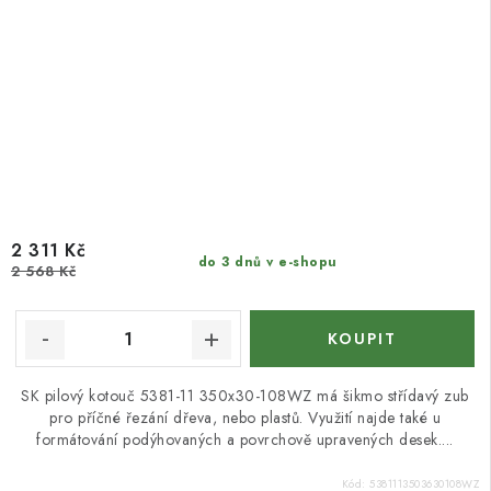
2 311 Kč
do 3 dnů v e-shopu
2 568 Kč
SK pilový kotouč 5381-11 350x30-108WZ má šikmo střídavý zub
pro příčné řezání dřeva, nebo plastů. Využití najde také u
formátování podýhovaných a povrchově upravených desek....
Kód:
5381113503630108WZ