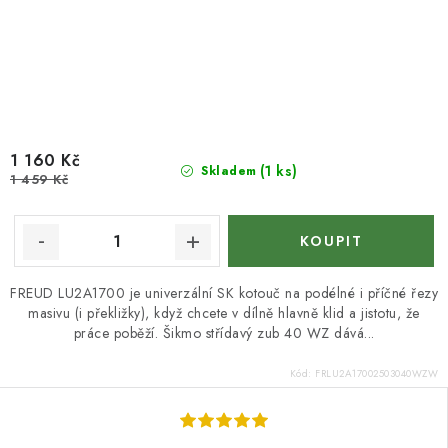
1 160 Kč
(1 ks)
Skladem
1 459 Kč
FREUD LU2A1700 je univerzální SK kotouč na podélné i příčné řezy
masivu (i překližky), když chcete v dílně hlavně klid a jistotu, že
práce poběží. Šikmo střídavý zub 40 WZ dává...
Kód:
FRLU2A17002503040WZW