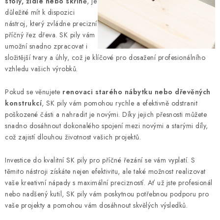
stoly, židle nebo skříně
, je
důležité mít k dispozici
nástroj, který zvládne precizní
příčný řez dřeva. SK pily vám
umožní snadno zpracovat i
složitější tvary a úhly, což je klíčové pro dosažení profesionálního
vzhledu vašich výrobků.
Pokud se věnujete
renovaci
starého nábytku nebo dřevěných
konstrukcí
, SK pily vám pomohou rychle a efektivně odstranit
poškozené části a nahradit je novými. Díky jejich přesnosti můžete
snadno dosáhnout dokonalého spojení mezi novými a starými díly,
což zajistí dlouhou životnost vašich projektů.
Investice do kvalitní SK pily pro příčné řezání se vám vyplatí. S
těmito nástroji získáte nejen efektivitu, ale také možnost realizovat
vaše kreativní nápady s maximální precizností. Ať už jste profesionál
nebo nadšený kutil, SK pily vám poskytnou potřebnou podporu pro
vaše projekty a pomohou vám dosáhnout skvělých výsledků.