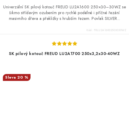
Univerzální SK pilový kotouč FREUD LU2A1600 250×30–30WZ se
šikmo střídavým ozubením pro rychlé podélné i příčné řezání
masivního dřeva a překližky s hrubším řezem. Povlak SILVER...
Kód:
FRLU2A16002503030WZ
SK pilový kotouč FREUD LU2A1700 250x3,2x30-40WZ
20 %