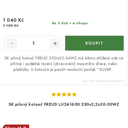
1 040 Kč
do 3 dnů v e-shopu
1 120 Kč
SK pilový kotouč FREUD 200x30-34WZ má šikmo střídavý zub na
příčné i podélné řezání (zkracování) masivního dřeva, nebo
překližky. U kotouče je použit revoluční povlak "SILVER...
Kód:
FRLU2A08002003034WZW
SK pilový kotouč FREUD LU2A1600 250x3,2x30-30WZ
16 %