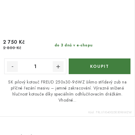
2 750 Kč
do 3 dnů v e-shopu
2 800 Kč
SK pilový kotouč FREUD 250x30-96WZ šikmo střídavý zub na
příčné řezání masivu – jemné zakracování. Výrazně snížená
hlučnost kotouče díky speciálním odhlučňovacím drážkám.
Vhodné...
Kód:
FRLU1I04002503096WZW