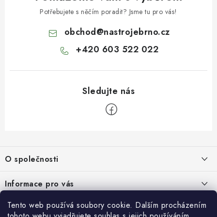
Potřebujete s něčím poradit? Jsme tu pro vás!
obchod
@
nastrojebrno.cz
+420 603 522 022
Z
á
O společnosti
p
a
O nás
Informace pro vás
t
Kontakty
í
Obchodní podmínky
Tento web používá soubory cookie. Dalším procházením
Přihlášení
Recenze zákazníků
tohoto webu vyjadřujete souhlas s jejich používáním..