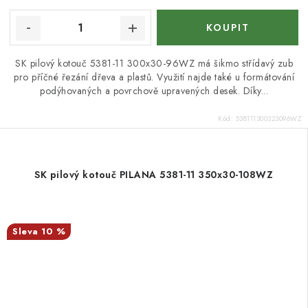
SK pilový kotouč 5381-11 300x30-96WZ má šikmo střídavý zub
pro příčné řezání dřeva a plastů. Využití najde také u formátování
podýhovaných a povrchově upravených desek. Díky...
Kód:
538111300323096WZ
SK pilový kotouč PILANA 5381-11 350x30-108WZ
10 %