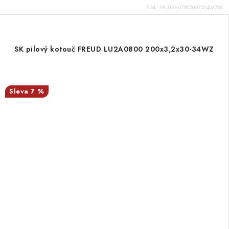
Kód:
FRLU2A07002003024WZW.
SK pilový kotouč FREUD LU2A0800 200x3,2x30-34WZ
7 %