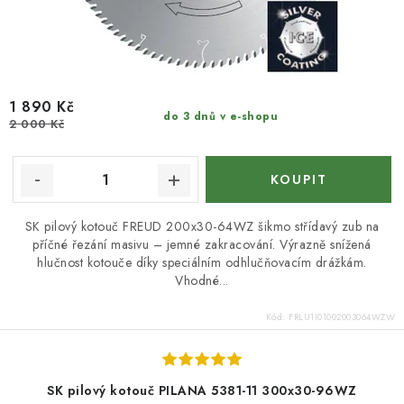
1 890 Kč
do 3 dnů v e-shopu
2 000 Kč
SK pilový kotouč FREUD 200x30-64WZ šikmo střídavý zub na
příčné řezání masivu – jemné zakracování. Výrazně snížená
hlučnost kotouče díky speciálním odhlučňovacím drážkám.
Vhodné...
Kód:
FRLU1I01002003064WZW
SK pilový kotouč PILANA 5381-11 300x30-96WZ