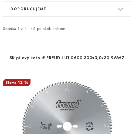
V
Ř
KONTAKTY
DOPORUČUJEME
ý
a
p
z
Moje objednávka
i
e
Stránka
1
z
4
-
46
položek celkem
s
n
p
í
r
p
SK pilový kotouč FREUD LU1I0600 300x3,0x30-96WZ
o
r
d
o
u
d
12 %
k
u
t
k
ů
t
ů