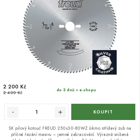
2 200 Kč
do 3 dnů v e-shopu
2 400 Kč
SK pilový kotouč FREUD 250x30-80WZ šikmo střídavý zub na
příčné řezání masivu – jemné zakracování. Výrazně snížená