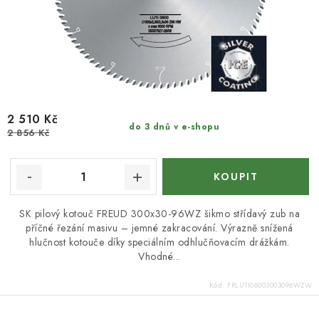
2 510 Kč
do 3 dnů v e-shopu
2 856 Kč
SK pilový kotouč FREUD 300x30-96WZ šikmo střídavý zub na
příčné řezání masivu – jemné zakracování. Výrazně snížená
hlučnost kotouče díky speciálním odhlučňovacím drážkám.
Vhodné...
Kód:
FRLU1I06003003096WZW