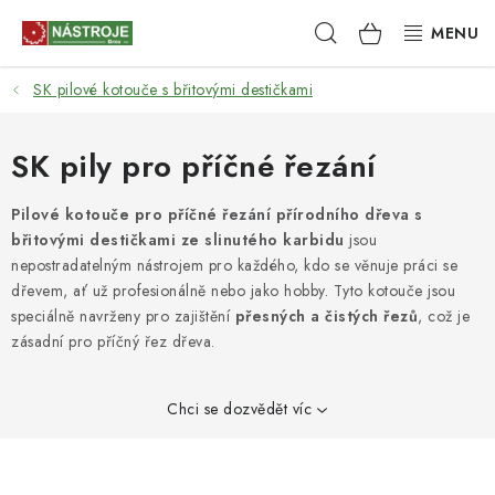
Přejít
Hledat
NÁKUPNÍ
na
obsah
KOŠÍK
SK pilové kotouče s břitovými destičkami
NÁSTROJE
AKCE
SK pily pro příčné řezání
BRUSIVO
Pilové kotouče pro příčné řezání přírodního dřeva s
břitovými destičkami ze slinutého karbidu
jsou
nepostradatelným nástrojem pro každého, kdo se věnuje práci se
ELEKTRONÁŘADÍ
dřevem, ať už profesionálně nebo jako hobby. Tyto kotouče jsou
speciálně navrženy pro zajištění
přesných a čistých řezů
, což je
LEPENÍ A SPOJOVÁNÍ
zásadní pro příčný řez dřeva.
RUČNÍ NÁŘADÍ, PŘÍPRAVKY
Chci se dozvědět víc
STROJE