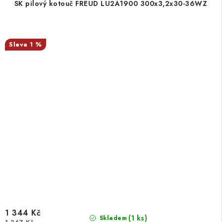
SK pilový kotouč FREUD LU2A1900 300x3,2x30-36WZ
1 %
1 344 Kč
(1 ks)
Skladem