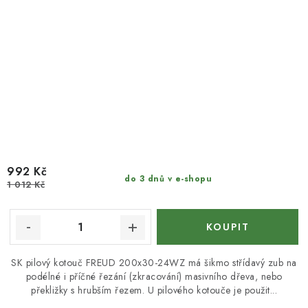
992 Kč
do 3 dnů v e-shopu
1 012 Kč
SK pilový kotouč FREUD 200x30-24WZ má šikmo střídavý zub na
podélné i příčné řezání (zkracování) masivního dřeva, nebo
překližky s hrubším řezem. U pilového kotouče je použit...