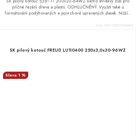
SK pilový kotouč 5381-11 200x20-64WZ šikmo střídavý zub pro
příčné řezání dřeva a plastů. ODHLUČNĚNÝ. Využití také u
formátování podýhovaných a povrchově upravených desek. Nižší...
Kód:
538111200252064WZ
SK pilový kotouč FREUD LU1I0400 250x3,0x30-96WZ
1 %