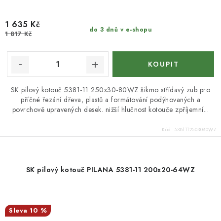
1 635 Kč
do 3 dnů v e-shopu
1 817 Kč
SK pilový kotouč 5381-11 250x30-80WZ šikmo střídavý zub pro
příčné řezání dřeva, plastů a formátování podýhovaných a
povrchově upravených desek. nižší hlučnost kotouče zpříjemní...
Kód:
5381112503080WZ
SK pilový kotouč PILANA 5381-11 200x20-64WZ
10 %