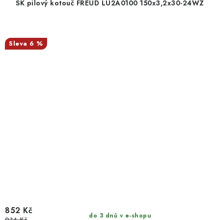
SK pilový kotouč FREUD LU2A0100 150x3,2x30-24WZ
6 %
852 Kč
do 3 dnů v e-shopu
914 Kč