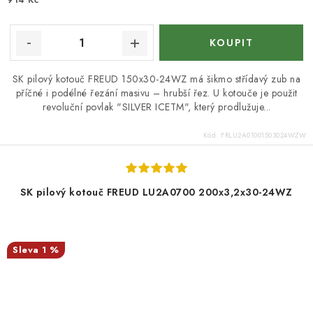
SK pilový kotouč FREUD 150x30-24WZ má šikmo střídavý zub na
příčné i podélné řezání masivu – hrubší řez. U kotouče je použit
revoluční povlak "SILVER ICETM", který prodlužuje...
Kód:
FRLU2A01001503024WZW
SK pilový kotouč FREUD LU2A0700 200x3,2x30-24WZ
1 %