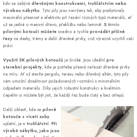
í
kdo se zabývá
dřevěnými konstrukcemi, truhlářstvím nebo
k
p
výrobou nábytku
. Tyto pily jsou navrženy tak, aby poskytovaly
o
r
maximální přesnost a efektivitu při řezání různých typů materiálů, ať
v
v
už se jedná o masivní dřevo, překližku nebo laminát.
S
těmito
á
k
pilovými kotouči
můžete
snadno a rychle
provádět příčné
n
řezy
na desky, trámy a další dřevěné prvky, což výrazně urychlí vaši
y
í
práci.
v
ý
Využití SK pilových kotoučů
je široké. Jsou ideální
pro
p
stavební projekty
, kde je potřeba přesně nařezat dřevěné prvky
i
na míru. Ať už stavíte pergolu, terasu nebo dřevěný altán, tyto pily
s
vám umožní dosáhnout požadovaných rozměrů s minimálním
u
odpadem materiálu. Díky jejich robustní konstrukci a kvalitním
čepelím si můžete být jisti, že každý řez bude čistý a bez otřepů.
Další oblastí, kde se
pilové
kotouče s víceti zuby
uplatní, je
v
truhlářství
.
Při
výrobě nábytku, jako jsou