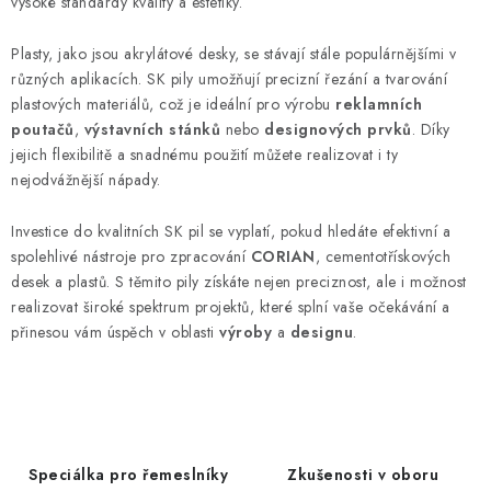
vysoké standardy kvality a estetiky.
Plasty, jako jsou akrylátové desky, se stávají stále populárnějšími v
různých aplikacích. SK pily umožňují precizní řezání a tvarování
plastových materiálů, což je ideální pro výrobu
reklamních
poutačů
,
výstavních stánků
nebo
designových prvků
. Díky
jejich flexibilitě a snadnému použití můžete realizovat i ty
nejodvážnější nápady.
Investice do kvalitních SK pil se vyplatí, pokud hledáte efektivní a
spolehlivé nástroje pro zpracování
CORIAN
, cementotřískových
desek a plastů. S těmito pily získáte nejen preciznost, ale i možnost
realizovat široké spektrum projektů, které splní vaše očekávání a
přinesou vám úspěch v oblasti
výroby
a
designu
.
Speciálka pro řemeslníky
Zkušenosti v oboru