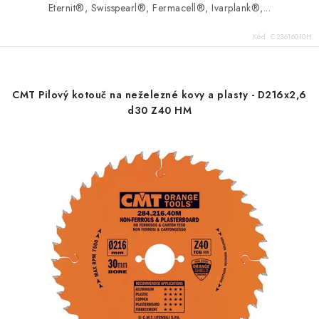
Eternit®, Swisspearl®, Fermacell®, Ivarplank®,...
Kód:
C23616010H
CMT Pilový kotouč na neželezné kovy a plasty - D216x2,6
d30 Z40 HM