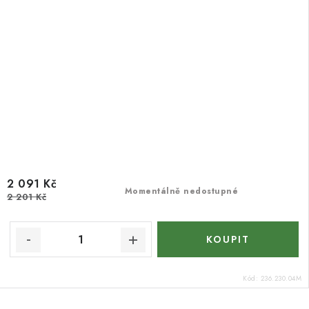
2 091 Kč
Momentálně nedostupné
2 201 Kč
Kód:
236.230.04M