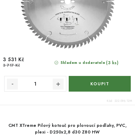
3 531 Kč
(3 ks)
Skladem u dodavatele
3 717 Kč
Kód:
222.096.12M
CMT XTreme Pilový kotouč pro plovoucí podlahy, PVC,
plexi - D250x2,8 d30 Z80 HW