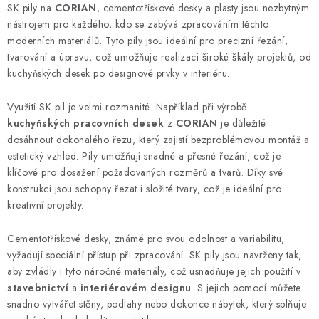
c
SK pily na
CORIAN
, cementotřískové desky a plasty jsou nezbytným
n
í
nástrojem pro každého, kdo se zabývá zpracováním těchto
k
p
moderních materiálů. Tyto pily jsou ideální pro precizní řezání,
o
r
tvarování a úpravu, což umožňuje realizaci široké škály projektů, od
v
v
kuchyňských desek po designové prvky v interiéru.
á
k
n
y
Využití SK pil je velmi rozmanité. Například při výrobě
í
kuchyňských pracovních desek
z
CORIAN
je důležité
v
dosáhnout dokonalého řezu, který zajistí bezproblémovou montáž a
ý
estetický vzhled. Pily umožňují snadné a přesné řezání, což je
p
klíčové pro dosažení požadovaných rozměrů a tvarů. Díky své
i
konstrukci jsou schopny řezat i složité tvary, což je ideální pro
s
kreativní projekty.
u
Cementotřískové desky, známé pro svou odolnost a variabilitu,
vyžadují speciální přístup při zpracování. SK pily jsou navrženy tak,
aby zvládly i tyto náročné materiály, což usnadňuje jejich použití v
stavebnictví
a
interiérovém designu
. S jejich pomocí můžete
snadno vytvářet stěny, podlahy nebo dokonce nábytek, který splňuje