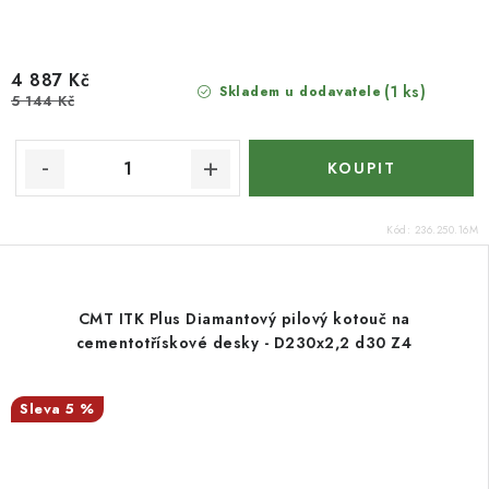
4 887 Kč
(1 ks)
Skladem u dodavatele
5 144 Kč
Kód:
236.250.16M
CMT ITK Plus Diamantový pilový kotouč na
cementotřískové desky - D230x2,2 d30 Z4
5 %