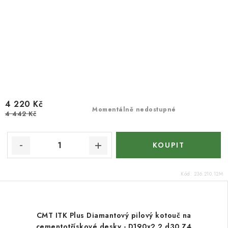
4 220 Kč
Momentálně nedostupné
4 442 Kč
Kód:
236.210.12M
CMT ITK Plus Diamantový pilový kotouč na
cementotřískové desky - D190x2,2 d30 Z4