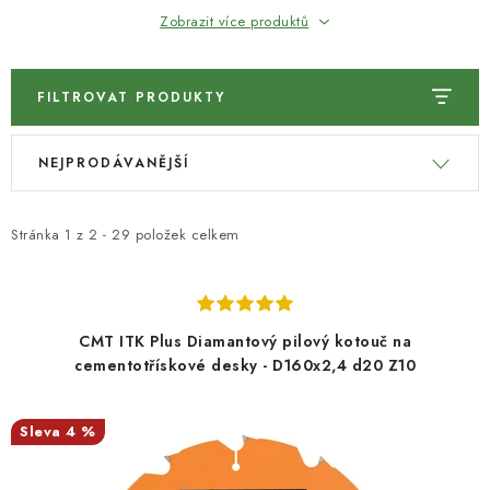
Zobrazit více produktů
KONTAKTY
Moje objednávka
FILTROVAT PRODUKTY
V
Ř
NEJPRODÁVANĚJŠÍ
ý
a
p
z
i
e
Stránka
1
z
2
-
29
položek celkem
s
n
p
í
r
p
CMT ITK Plus Diamantový pilový kotouč na
o
r
cementotřískové desky - D160x2,4 d20 Z10
d
o
u
d
4 %
k
u
t
k