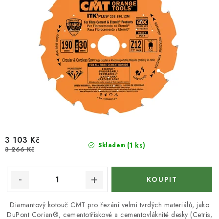
ů
t
ů
3 103 Kč
(1 ks)
Skladem
3 266 Kč
Diamantový kotouč CMT pro řezání velmi tvrdých materiálů, jako
DuPont Corian®, cementotřískové a cementovláknité desky (Cetris,