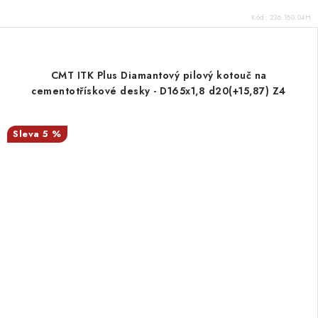
Kód:
236.180.04H
CMT ITK Plus Diamantový pilový kotouč na
cementotřískové desky - D165x1,8 d20(+15,87) Z4
5 %