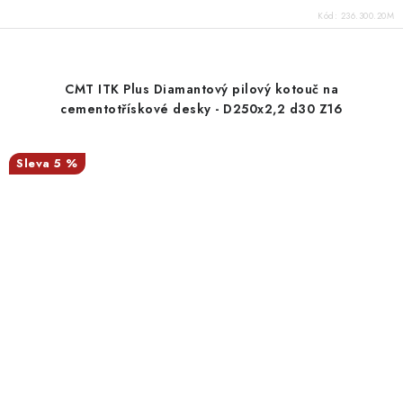
Kód:
236.300.20M
CMT ITK Plus Diamantový pilový kotouč na
cementotřískové desky - D250x2,2 d30 Z16
5 %