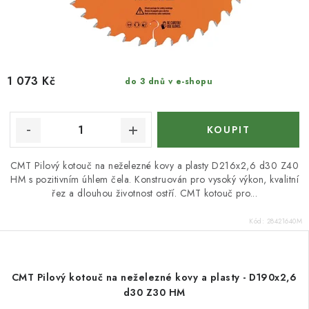
1 073 Kč
do 3 dnů v e-shopu
CMT Pilový kotouč na neželezné kovy a plasty D216x2,6 d30 Z40
HM s pozitivním úhlem čela. Konstruován pro vysoký výkon, kvalitní
řez a dlouhou životnost ostří. CMT kotouč pro...
Kód:
28421640M
CMT Pilový kotouč na neželezné kovy a plasty - D190x2,6
d30 Z30 HM