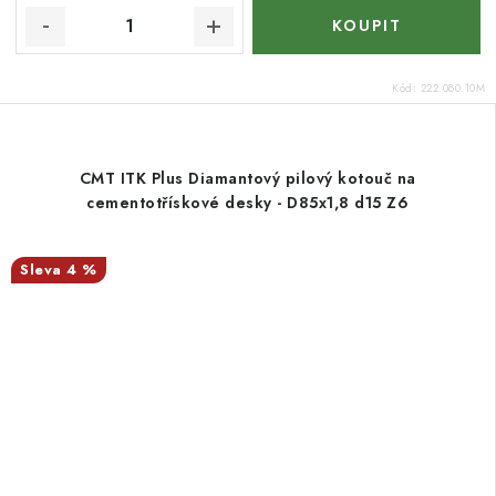
Kód:
222.080.10M
CMT ITK Plus Diamantový pilový kotouč na
cementotřískové desky - D85x1,8 d15 Z6
4 %