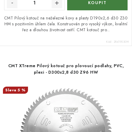
CMT Pilový kotouč na neželezné kovy a plasty D190x2,6 d30 Z30
HM s pozitivním úhlem čela. Konstruován pro vysoký výkon, kvalitní
řez a dlouhou životnost ostří. CMT kotouč pro...
Kód:
28419030M
CMT XTreme Pilový kotouč pro plovoucí podlahy, PVC,
plexi - D300x2,8 d30 Z96 HW
5 %