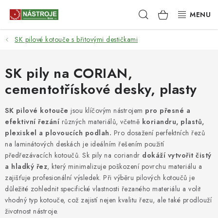
Přejít
Hledat
NÁKUPNÍ
na
obsah
KOŠÍK
SK pilové kotouče s břitovými destičkami
NÁSTROJE
AKCE
SK pily na CORIAN,
cementotřískové desky, plasty
BRUSIVO
SK pilové kotouče
jsou klíčovým nástrojem
pro přesné a
ELEKTRONÁŘADÍ
efektivní řezání
různých materiálů, včetně
koriandru, plastů,
plexiskel a plovoucích podlah.
Pro dosažení perfektních řezů
LEPENÍ A SPOJOVÁNÍ
na laminátových deskách je ideálním řešením použití
předřezávacích kotoučů. Sk pily na coriandr
dokáží vytvořit čistý
a hladký řez
, který minimalizuje poškození povrchu materiálu a
RUČNÍ NÁŘADÍ, PŘÍPRAVKY
zajišťuje profesionální výsledek. Při výběru pilových kotoučů je
důležité zohlednit specifické vlastnosti řezaného materiálu a volit
STROJE
vhodný typ kotouče, což zajistí nejen kvalitu řezu, ale také prodlouží
životnost nástroje.