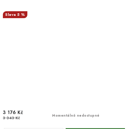
5 %
3 176 Kč
Momentálně nedostupné
3 343 Kč