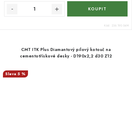
Kód:
236.190.04M
CMT ITK Plus Diamantový pilový kotouč na
cementotřískové desky - D190x2,2 d30 Z12
5 %