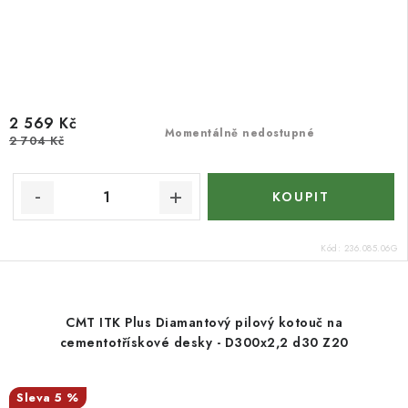
2 569 Kč
Momentálně nedostupné
2 704 Kč
Kód:
236.085.06G
CMT ITK Plus Diamantový pilový kotouč na
cementotřískové desky - D300x2,2 d30 Z20
5 %