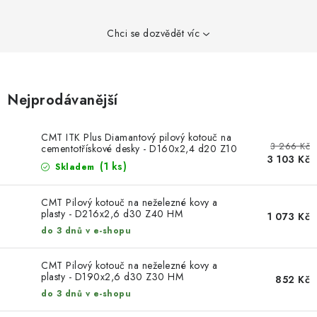
KONTAKTY
Chci se dozvědět víc
DÁRKOVÉ POUKAZY
STROJE DO DÍLNY
Nejprodávanější
NÁSTROJE PRO STOLAŘE
CMT ITK Plus Diamantový pilový kotouč na
3 266 Kč
NÁSTROJE PRO OPRACOVÁNÍ KOVU
cementotřískové desky - D160x2,4 d20 Z10
3 103 Kč
(1 ks)
Skladem
NÁSTROJE PRO ŘEZÁNÍ DŘEVA
CMT Pilový kotouč na neželezné kovy a
plasty - D216x2,6 d30 Z40 HM
1 073 Kč
NÁSTROJE PRO FRÉZOVÁNÍ
do 3 dnů v e-shopu
NÁSTROJE PRO ŘEZÁNÍ KOVU
CMT Pilový kotouč na neželezné kovy a
plasty - D190x2,6 d30 Z30 HM
852 Kč
do 3 dnů v e-shopu
POTŘEBUJI DOBRÝ STROJ