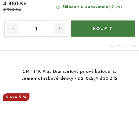
4 880 Kč
(2 ks)
Skladem u dodavatele
5 136 Kč
Kód:
236.216.14M
CMT ITK Plus Diamantový pilový kotouč na
cementotřískové desky - D210x2,4 d30 Z12
5 %