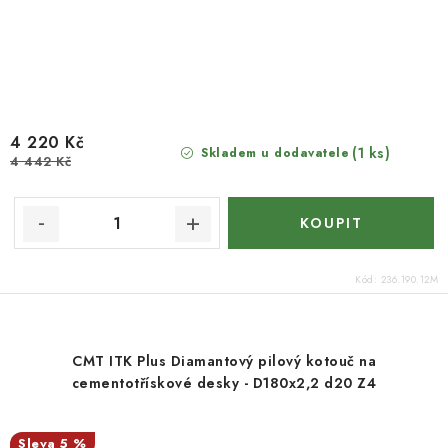
4 220 Kč
(1 ks)
Skladem u dodavatele
4 442 Kč
Kód:
236.190.12M
CMT ITK Plus Diamantový pilový kotouč na
cementotřískové desky - D180x2,2 d20 Z4
5 %