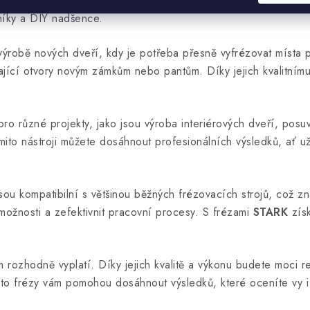
žek a otvorů pro zámky, panty a další komponenty. S jejich po
lníky a DIY nadšence.
i výrobě nových dveří, kdy je potřeba přesně vyfrézovat místa
vající otvory novým zámkům nebo pantům. Díky jejich kvalitním
pro různé projekty, jako jsou výroba interiérových dveří, pos
těmito nástroji můžete dosáhnout profesionálních výsledků, ať
 Jsou kompatibilní s většinou běžných frézovacích strojů, což
 možnosti a zefektivnit pracovní procesy. S frézami
STARK
získ
rozhodně vyplatí. Díky jejich kvalitě a výkonu budete moci real
tyto frézy vám pomohou dosáhnout výsledků, které oceníte vy i 