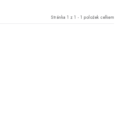
Stránka
1
z
1
-
1
položek celkem