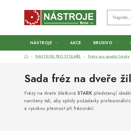
Přejít
na
obsah
NÁSTROJE
AKCE
BRUSIVO
Domů
NÁSTROJE PRO STOLAŘE
Frézy pro spodní frézky
Sada fréz na dveře ž
Frézy na dveře žiletková
STARK
představují ideáln
navrženy tak, aby splnily požadavky profesionálníc
a vysokou přesnost při frézování.