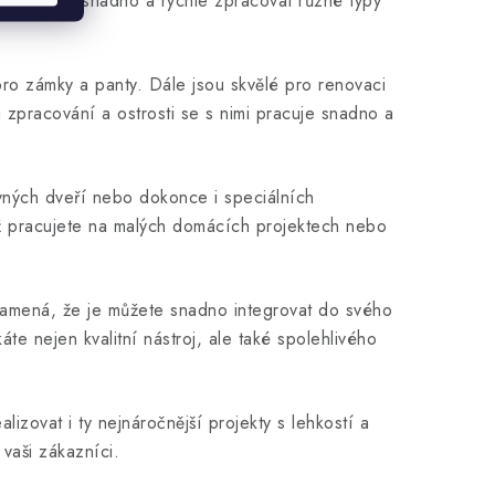
mocí můžete snadno a rychle zpracovat různé typy
 pro zámky a panty. Dále jsou skvělé pro renovaci
u zpracování a ostrosti se s nimi pracuje snadno a
uvných dveří nebo dokonce i speciálních
 už pracujete na malých domácích projektech nebo
 znamená, že je můžete snadno integrovat do svého
áte nejen kvalitní nástroj, ale také spolehlivého
izovat i ty nejnáročnější projekty s lehkostí a
vaši zákazníci.