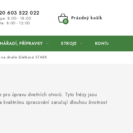
20 603 522 022
Prázdný košík
 pa: 8:00 - 18:00
ta: 8:00 - 12:00
NÁKUPNÍ
KOŠÍK
NÁŘADÍ, PŘÍPRAVKY
STROJE
KONTAKTY
 na dveře žiletková STARK
je pro úpravu dveřních otvorů. Tyto frézy jsou
a kvalitnímu zpracování zaručují dlouhou životnost