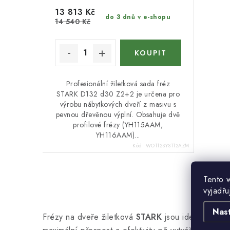
u
k
13 813 Kč
do 3 dnů v e-shopu
k
14 540 Kč
t
t
ů
ů
Profesionální žiletková sada fréz
STARK D132 d30 Z2+2 je určena pro
výrobu nábytkových dveří z masivu s
pevnou dřevěnou výplní. Obsahuje dvě
profilové frézy (YH115AAM,
YH116AAM)...
Kód:
WO112SYS112AZM
Tento 
O
vyjadřu
v
Nas
Frézy na dveře žiletková
STARK
jsou ideálním nás
l