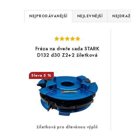
Ř
NEJPRODÁVANĚJŠÍ
NEJLEVNĚJŠÍ
NEJDRAŽ
a
V
z
ý
e
Fréza na dveře sada STARK
p
D132 d30 Z2+2 žiletková
n
i
í
s
5 %
p
p
r
r
o
o
d
d
u
žiletková pro dřevěnou výplň