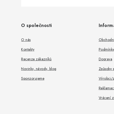
Z
á
O společnosti
Inform
p
a
O nás
Obchodní
t
Kontakty
Podmínky
í
Recenze zákazníků
Doprava
Novinky, návody, blog
Způsoby p
Sponzorujeme
Výrobci/
Reklamac
Vrácení z