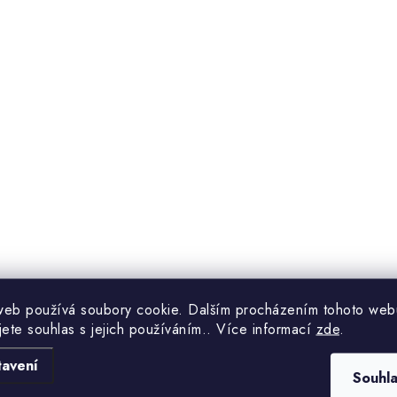
web používá soubory cookie. Dalším procházením tohoto web
jete souhlas s jejich používáním.. Více informací
zde
.
tavení
trojem pro každého, kdo se zabývá výrobou nebo renovací dveř
Souhl