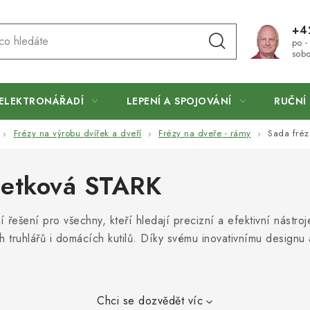
+4
po -
sobo
ELEKTRONÁŘADÍ
LEPENÍ A SPOJOVÁNÍ
RUČNÍ 
Frézy na výrobu dvířek a dveří
Frézy na dveře - rámy
Sada fréz
iletková STARK
í řešení pro všechny, kteří hledají precizní a efektivní nástro
h truhlářů i domácích kutilů. Díky svému inovativnímu designu 
Chci se dozvědět víc