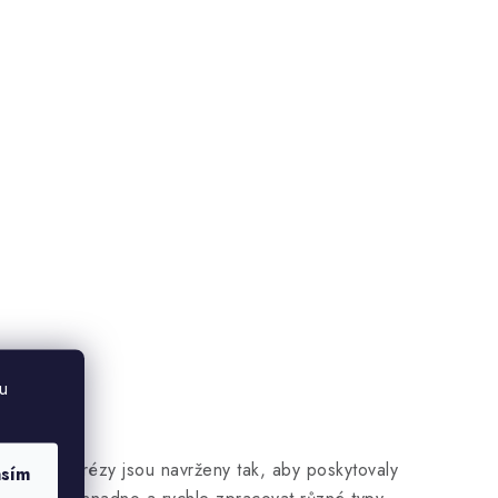
u
í. Tyto frézy jsou navrženy tak, aby poskytovaly
asím