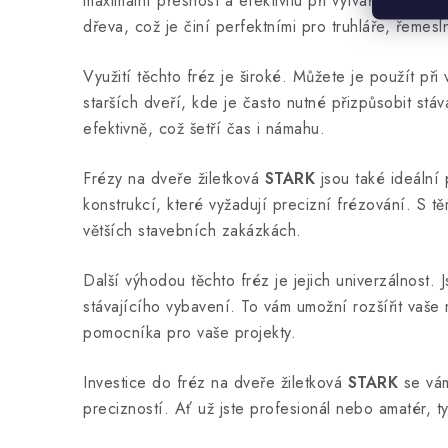
maximální přesnost a efektivitu při vytváření drá
á
dřeva, což je činí perfektními pro truhláře, řemes
d
Využití těchto fréz je široké. Můžete je použít př
a
starších dveří, kde je často nutné přizpůsobit stá
c
efektivně, což šetří čas i námahu.
í
Frézy na dveře žiletková
STARK
jsou také ideální 
p
konstrukcí, které vyžadují precizní frézování. S 
r
větších stavebních zakázkách.
v
Další výhodou těchto fréz je jejich univerzálnost.
k
stávajícího vybavení. To vám umožní rozšířit vaše
y
pomocníka pro vaše projekty.
v
ý
Investice do fréz na dveře žiletková
STARK
se vám 
precizností. Ať už jste profesionál nebo amatér, 
p