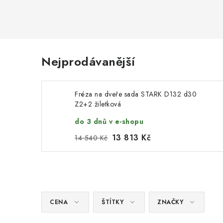
Nejprodávanější
Fréza na dveře sada STARK D132 d30
Z2+2 žiletková
do 3 dnů v e-shopu
13 813 Kč
14 540 Kč
CENA
ŠTÍTKY
ZNAČKY