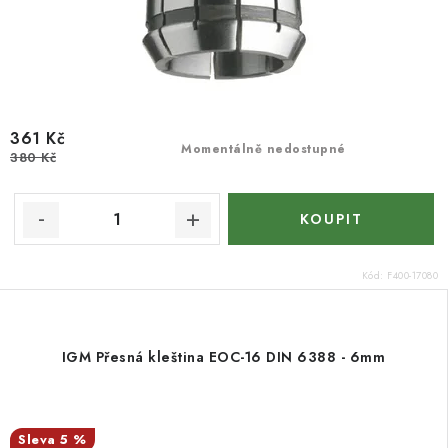
361 Kč
Momentálně nedostupné
380 Kč
Kód:
F400-17080
IGM Přesná kleština EOC-16 DIN 6388 - 6mm
5 %