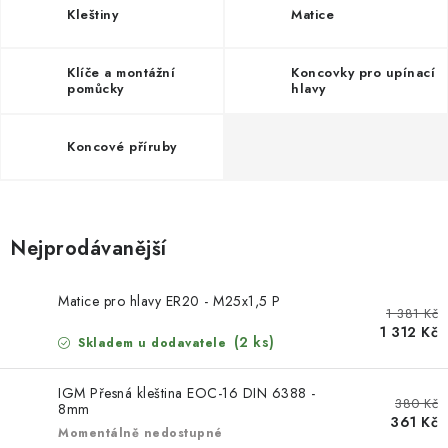
KONTAKTY
Kleštiny
Matice
DÁRKOVÉ POUKAZY
Klíče a montážní
Koncovky pro upínací
pomůcky
hlavy
STROJE DO DÍLNY
Koncové příruby
NÁSTROJE PRO STOLAŘE
NÁSTROJE PRO OPRACOVÁNÍ KOVU
Nejprodávanější
NÁSTROJE PRO ŘEZÁNÍ DŘEVA
Matice pro hlavy ER20 - M25x1,5 P
NÁSTROJE PRO FRÉZOVÁNÍ
1 381 Kč
1 312 Kč
(2 ks)
Skladem u dodavatele
NÁSTROJE PRO ŘEZÁNÍ KOVU
IGM Přesná kleština EOC-16 DIN 6388 -
380 Kč
8mm
POTŘEBUJI DOBRÝ STROJ
361 Kč
Momentálně nedostupné