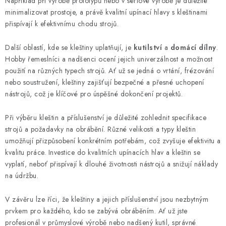
Například při výrobě prototypů nebo v sériové výrobě je důležité
i
minimalizovat prostoje, a právě kvalitní upínací hlavy s kleštinami
s
přispívají k efektivnímu chodu strojů.
u
Další oblastí, kde se kleštiny uplatňují, je
kutilství
a
domácí dílny
.
Hobby řemeslníci a nadšenci ocení jejich univerzálnost a možnost
použití na různých typech strojů. Ať už se jedná o vrtání, frézování
nebo soustružení, kleštiny zajišťují bezpečné a přesné uchopení
nástrojů, což je klíčové pro úspěšné dokončení projektů.
Při výběru kleštin a příslušenství je důležité zohlednit specifikace
strojů a požadavky na obrábění. Různé velikosti a typy kleštin
umožňují přizpůsobení konkrétním potřebám, což zvyšuje efektivitu a
kvalitu práce. Investice do kvalitních upínacích hlav a kleštin se
vyplatí, neboť přispívají k dlouhé životnosti nástrojů a snižují náklady
na údržbu.
V závěru lze říci, že kleštiny a jejich příslušenství jsou nezbytným
prvkem pro každého, kdo se zabývá obráběním. Ať už jste
profesionál v průmyslové výrobě nebo nadšený kutil, správné