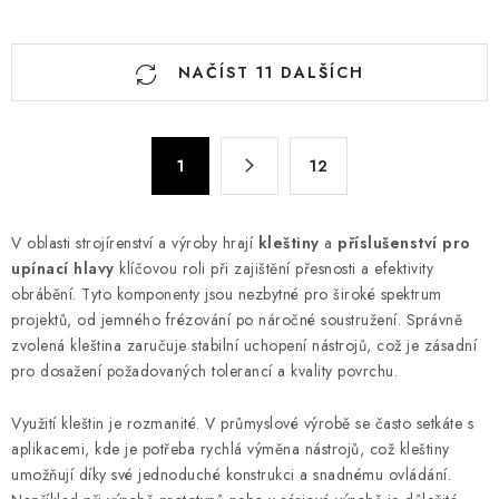
O
NAČÍST 11 DALŠÍCH
v
l
á
S
d
1
12
t
a
r
c
á
V oblasti strojírenství a výroby hrají
kleštiny
a
příslušenství pro
n
í
upínací hlavy
klíčovou roli při zajištění přesnosti a efektivity
k
p
obrábění. Tyto komponenty jsou nezbytné pro široké spektrum
o
r
projektů, od jemného frézování po náročné soustružení. Správně
v
v
zvolená kleština zaručuje stabilní uchopení nástrojů, což je zásadní
á
k
pro dosažení požadovaných tolerancí a kvality povrchu.
n
y
í
Využití kleštin je rozmanité. V průmyslové výrobě se často setkáte s
v
aplikacemi, kde je potřeba rychlá výměna nástrojů, což kleštiny
ý
umožňují díky své jednoduché konstrukci a snadnému ovládání.
p