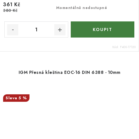
361 Kč
Momentálně nedostupné
380 Kč
Kód:
F400-17120
IGM Přesná kleština EOC-16 DIN 6388 - 10mm
5 %