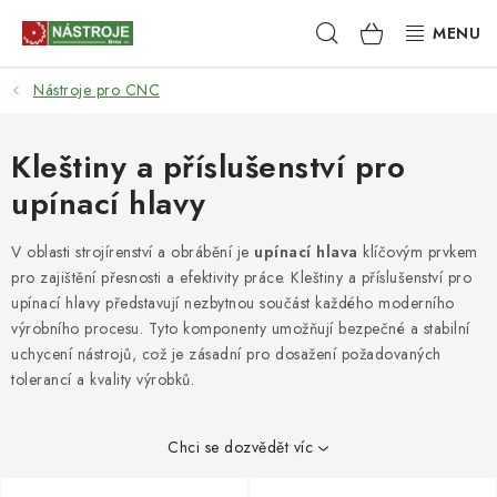
Přejít
Hledat
NÁKUPNÍ
na
obsah
KOŠÍK
Nástroje pro CNC
NÁSTROJE
AKCE
Kleštiny a příslušenství pro
upínací hlavy
BRUSIVO
V oblasti strojírenství a obrábění je
upínací hlava
klíčovým prvkem
ELEKTRONÁŘADÍ
pro zajištění přesnosti a efektivity práce. Kleštiny a příslušenství pro
upínací hlavy představují nezbytnou součást každého moderního
LEPENÍ A SPOJOVÁNÍ
výrobního procesu. Tyto komponenty umožňují bezpečné a stabilní
uchycení nástrojů, což je zásadní pro dosažení požadovaných
tolerancí a kvality výrobků.
RUČNÍ NÁŘADÍ, PŘÍPRAVKY
STROJE
Chci se dozvědět víc