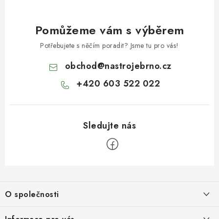
Pomůžeme vám s výběrem
Potřebujete s něčím poradit? Jsme tu pro vás!
obchod
@
nastrojebrno.cz
+420 603 522 022
Z
á
O společnosti
p
a
O nás