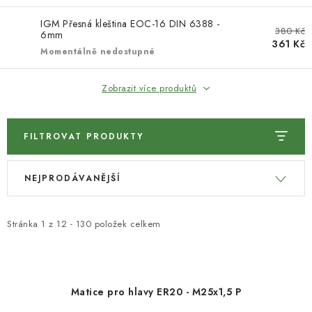
KONTAKTY
IGM Přesná kleština EOC-16 DIN 6388 -
380 Kč
6mm
361 Kč
Momentálně nedostupné
Moje objednávka
Zobrazit více produktů
FILTROVAT PRODUKTY
V
Ř
NEJPRODÁVANĚJŠÍ
ý
a
p
z
i
e
Stránka
1
z
12
-
130
položek celkem
s
n
p
í
r
p
Matice pro hlavy ER20 - M25x1,5 P
o
r