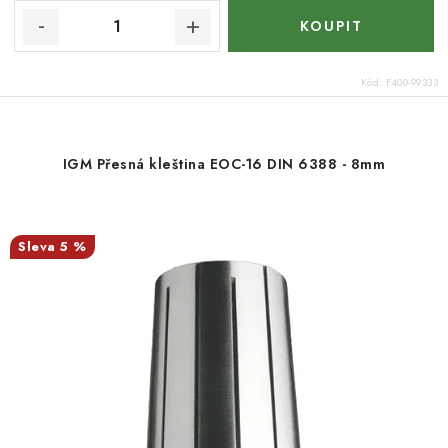
Kód:
F400-99333
IGM Přesná kleština EOC-16 DIN 6388 - 8mm
5 %