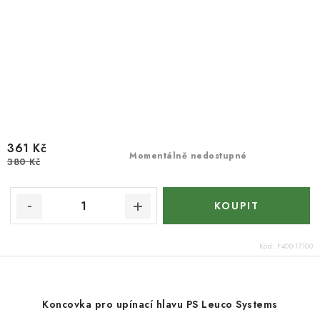
361 Kč
Momentálně nedostupné
380 Kč
Kód:
F400-17100
Koncovka pro upínací hlavu PS Leuco Systems