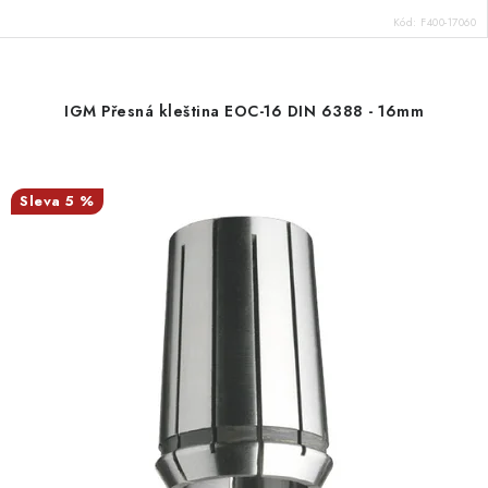
Kód:
F400-17060
IGM Přesná kleština EOC-16 DIN 6388 - 16mm
5 %