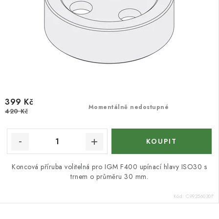
399 Kč
Momentálně nedostupné
420 Kč
Koncová příruba volitelná pro IGM F400 upínací hlavy ISO30 s
trnem o průměru 30 mm.
Kód:
C99256030F