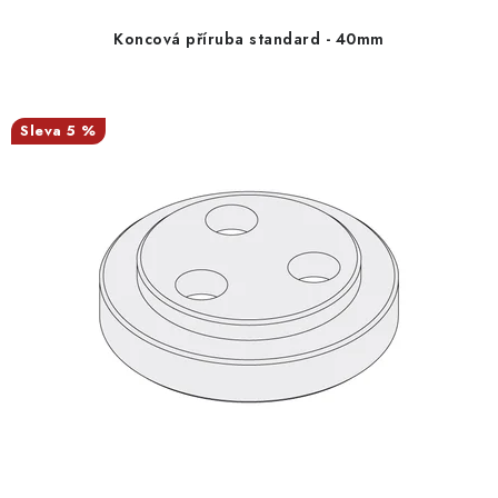
Koncová příruba standard - 40mm
5 %