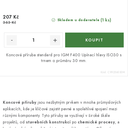
207 Kč
(1 ks)
Skladem u dodavatele
363 Kč
Koncová příruba standard pro IGM F400 Upínací hlavy ISO30 s
trnem o průměru 30 mm.
Kód:
C99256030M
O
v
Koncové příruby
jsou nezbytným prvkem v mnoha průmyslových
l
aplikacích, kde je klíčové zajistit pevné a spolehlivé spojení mezi
á
různými komponenty. Tyto příruby se využívají v široké škále
d
projektů, od
stavebních konstrukcí
po
chemické procesy
, a