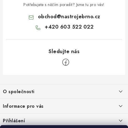
Potřebujete s něčím poradit? Jsme tu pro vás!
obchod
@
nastrojebrno.cz
+420 603 522 022
Z
á
O společnosti
p
a
O nás
Informace pro vás
t
Kontakty
í
Obchodní podmínky
Přihlášení
Recenze zákazníků
Podmínky ochrany osobních údajů