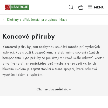
Přejít
Hledat
NÁKUPNÍ
na
obsah
KOŠÍK
Kleštiny a příslušenství pro upínací hlavy
NÁSTROJE
AKCE
Koncové příruby
BRUSIVO
Koncové příruby
jsou nezbytnou součástí mnoha průmyslových
aplikací, kde slouží k bezpečnému a efektivnímu spojení různých
komponentů. Tyto příruby se používají v široké škále odvětví, včetně
ELEKTRONÁŘADÍ
strojírenství
,
chemického průmyslu
a
energetiky
. Jejich
hlavním úkolem je zajistit stabilní a těsné spojení, které odolává
LEPENÍ A SPOJOVÁNÍ
vysokým tlakům a teplotám.
RUČNÍ NÁŘADÍ, PŘÍPRAVKY
Chci se dozvědět víc
STROJE