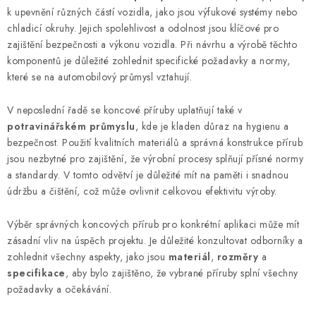
k upevnění různých částí vozidla, jako jsou výfukové systémy nebo
chladicí okruhy. Jejich spolehlivost a odolnost jsou klíčové pro
zajištění bezpečnosti a výkonu vozidla. Při návrhu a výrobě těchto
komponentů je důležité zohlednit specifické požadavky a normy,
které se na automobilový průmysl vztahují.
V neposlední řadě se koncové příruby uplatňují také v
potravinářském průmyslu
, kde je kladen důraz na hygienu a
bezpečnost. Použití kvalitních materiálů a správná konstrukce přírub
jsou nezbytné pro zajištění, že výrobní procesy splňují přísné normy
a standardy. V tomto odvětví je důležité mít na paměti i snadnou
údržbu a čištění, což může ovlivnit celkovou efektivitu výroby.
Výběr správných koncových přírub pro konkrétní aplikaci může mít
zásadní vliv na úspěch projektu. Je důležité konzultovat odborníky a
zohlednit všechny aspekty, jako jsou
materiál
,
rozměry
a
specifikace
, aby bylo zajištěno, že vybrané příruby splní všechny
požadavky a očekávání.