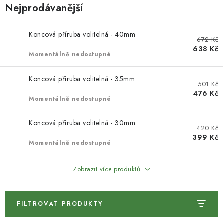
KONTAKTY
Nejprodávanější
DÁRKOVÉ POUKAZY
Koncová příruba volitelná - 40mm
672 Kč
638 Kč
STROJE DO DÍLNY
Momentálně nedostupné
NÁSTROJE PRO STOLAŘE
Koncová příruba volitelná - 35mm
501 Kč
476 Kč
Momentálně nedostupné
NÁSTROJE PRO OPRACOVÁNÍ KOVU
Koncová příruba volitelná - 30mm
420 Kč
NÁSTROJE PRO ŘEZÁNÍ DŘEVA
399 Kč
Momentálně nedostupné
NÁSTROJE PRO FRÉZOVÁNÍ
Zobrazit více produktů
NÁSTROJE PRO ŘEZÁNÍ KOVU
FILTROVAT PRODUKTY
POTŘEBUJI DOBRÝ STROJ