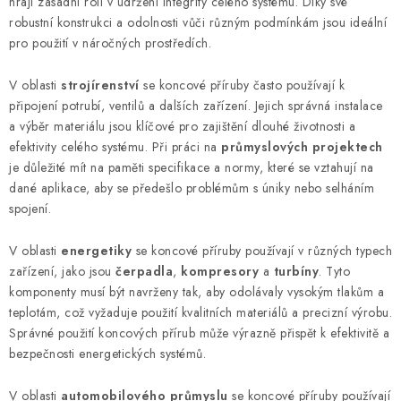
hrají zásadní roli v udržení integrity celého systému. Díky své
a
robustní konstrukci a odolnosti vůči různým podmínkám jsou ideální
c
pro použití v náročných prostředích.
í
p
V oblasti
strojírenství
se koncové příruby často používají k
r
připojení potrubí, ventilů a dalších zařízení. Jejich správná instalace
v
a výběr materiálu jsou klíčové pro zajištění dlouhé životnosti a
k
efektivity celého systému. Při práci na
průmyslových projektech
y
je důležité mít na paměti specifikace a normy, které se vztahují na
dané aplikace, aby se předešlo problémům s úniky nebo selháním
v
spojení.
ý
p
V oblasti
energetiky
se koncové příruby používají v různých typech
i
zařízení, jako jsou
čerpadla
,
kompresory
a
turbíny
. Tyto
s
komponenty musí být navrženy tak, aby odolávaly vysokým tlakům a
u
teplotám, což vyžaduje použití kvalitních materiálů a precizní výrobu.
Správné použití koncových přírub může výrazně přispět k efektivitě a
bezpečnosti energetických systémů.
V oblasti
automobilového průmyslu
se koncové příruby používají