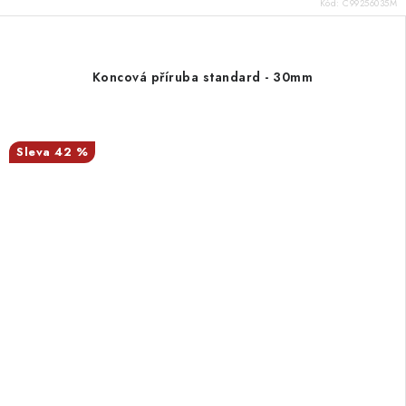
Kód:
C99256035M
Koncová příruba standard - 30mm
42 %