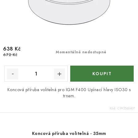
638 Kč
Momentálně nedostupné
672 Kč
Koncová příruba volitelná pro IGM F400 Upínací hlavy ISO30 s
trnem.
Kód:
C99256040F
Koncová příruba volitelná - 35mm