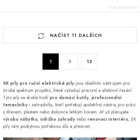
Kód:
K16040H-X10
O
NAČÍST 11 DALŠÍCH
v
l
á
S
d
1
13
t
a
r
c
á
SK pily
pro ruční elektrické pily
jsou ideálním nástrojem pro
n
í
široké spektrum projektů, které vyžadují precizní a efektivní řezání.
k
p
Tyto pily se skvěle hodí
pro
domácí kutily
,
profesionální
o
r
řemeslníky
i zahradníky, kteří potřebují spolehlivý nástroj pro práci
v
v
s dřevem, plastem nebo dokonce lehkým kovem. Ať už plánujete
á
k
výrobu nábytku
,
údržbu zahrady
nebo
renovaci interiéru
, SK
n
pily vám poskytnou potřebnou sílu a přesnost.
y
í
v