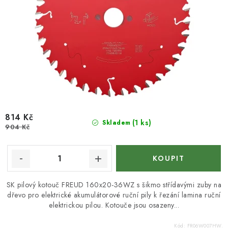
814 Kč
(1 ks)
Skladem
904 Kč
SK pilový kotouč FREUD 160x20-36WZ s šikmo střídavými zuby na
dřevo pro elektrické akumulátorové ruční pily k řezání lamina ruční
elektrickou pilou. Kotouče jsou osazeny...
Kód:
FR06W007HW.