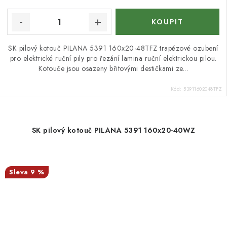
SK pilový kotouč PILANA 5391 160x20-48TFZ trapézové ozubení
pro elektrické ruční pily pro řezání lamina ruční elektrickou pilou.
Kotouče jsou osazeny břitovými destičkami ze...
Kód:
53911602048TFZ
SK pilový kotouč PILANA 5391 160x20-40WZ
9 %