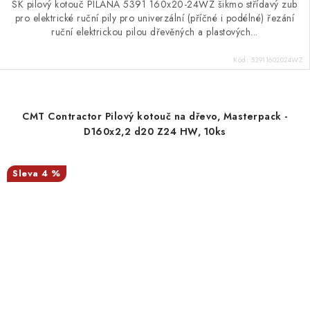
SK pilový kotouč PILANA 5391 160x20-24WZ šikmo střídavý zub
pro elektrické ruční pily pro univerzální (příčné i podélné) řezání
ruční elektrickou pilou dřevěných a plastových...
Kód:
53911602024WZ
CMT Contractor Pilový kotouč na dřevo, Masterpack -
D160x2,2 d20 Z24 HW, 10ks
4 %