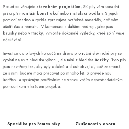
Pokud se věnujete
stavebním projektům
, SK pily vám usnadní
práci při
montáži konstrukcí
nebo
instalaci podlah
. S jejich
pomocí snadno a rychle zpracujete potřebné materiály, což vám
ušetří čas a námahu. V kombinaci s dalšími nástroji, jako jsou
brusky
nebo
vrtačky
, vytvoříte dokonalé výsledky, které splní vaše
očekávání.
Investice do pilových kotoučů na dřevo pro ruční elektrické pily se
vyplatí nejen z hlediska výkonu, ale také z hlediska
údržby
. Tyto pily
jsou navrženy tak, aby byly odolné a dlouhotrvající, což znamená,
že s nimi budete moci pracovat po mnoho let. S pravidelnou
údržbou a správným používáním se stanou vaším nepostradatelným
pomocníkem v každém projektu.
Speciálka pro řemeslníky
Zkušenosti v oboru