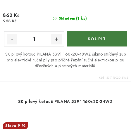
862 Kč
(1 ks)
Skladem
958 Kč
SK pilový kotouč PILANA 5391 160x20-48WZ šikmo střídavý zub
pro elektrické ruční pily pro příčné řezání ruční elektrickou pilou
dřevěných a plastových materiálů.
Kód:
53911602048WZ
SK pilový kotouč PILANA 5391 160x20-24WZ
9 %