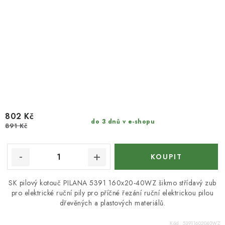
802 Kč
do 3 dnů v e-shopu
891 Kč
SK pilový kotouč PILANA 5391 160x20-40WZ šikmo střídavý zub
pro elektrické ruční pily pro příčné řezání ruční elektrickou pilou
dřevěných a plastových materiálů.
Kód:
53911602040WZ