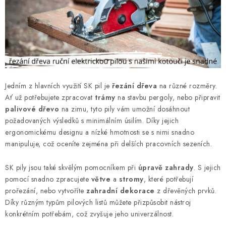
ý
p
i
s
u
Jedním z hlavních využití SK pil je
řezání dřeva
na různé rozměry.
Ať už potřebujete zpracovat
trámy
na stavbu pergoly, nebo připravit
palivové dřevo
na zimu, tyto pily vám umožní dosáhnout
požadovaných výsledků s minimálním úsilím. Díky jejich
ergonomickému designu a nízké hmotnosti se s nimi snadno
manipuluje, což oceníte zejména při delších pracovních sezeních.
SK pily jsou také skvělým pomocníkem při
úpravě zahrady
. S jejich
pomocí snadno zpracujete
větve
a
stromy
, které potřebují
prořezání, nebo vytvoříte
zahradní dekorace
z dřevěných prvků.
Díky různým typům pilových listů můžete přizpůsobit nástroj
konkrétním potřebám, což zvyšuje jeho univerzálnost.