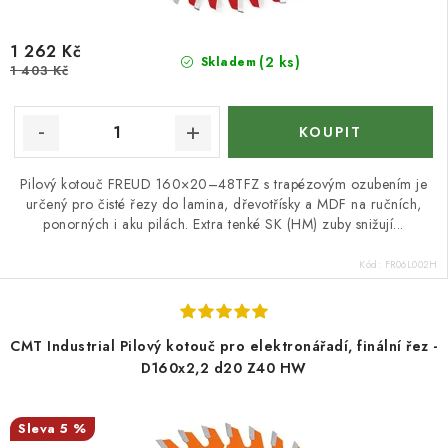
1 262 Kč
(2 ks)
Skladem
1 403 Kč
Pilový kotouč FREUD 160×20–48TFZ s trapézovým ozubením je
určený pro čisté řezy do lamina, dřevotřísky a MDF na ručních,
ponorných i aku pilách. Extra tenké SK (HM) zuby snižují...
Kód:
FR06L002H
CMT Industrial Pilový kotouč pro elektronářadí, finální řez -
D160x2,2 d20 Z40 HW
5 %