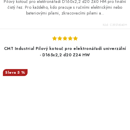
Pilový kotouč pro elektronářadí D160x2,2 d20 Z40 HM pro finální
čistý řez. Pro každého, kdo pracuje s ručními elektrickými nebo
bateriovými pilami, zkracovacími pilami a...
Kód:
C29216040H
CMT Industrial Pilový kotouč pro elektronářadí univerzální
- D165x2,2 d20 Z24 HW
5 %