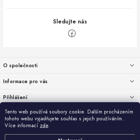
Z
á
O společnosti
p
a
O nás
Informace pro vás
t
Kontakty
í
Obchodní podmínky
Přihlášení
Recenze zákazníků
Podmínky ochrany osobních údajů
E-mail
Tento web používá soubory cookie. Dalším procházením
Přijímáme online platby
Novinky, návody, blog
Doprava
tohoto webu vyjadřujete souhlas s jejich používáním..
Více informací
zde
.
Sponzorujeme
Způsoby platby
Copyright 2026
www.nastrojebrno.cz
. Všechna práva vyhrazena.
Heslo
Vytvořil Shoptet