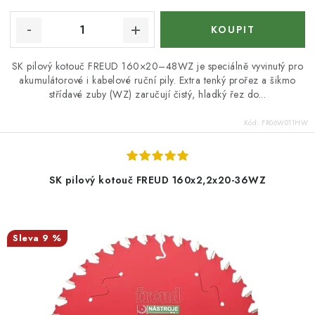
SK pilový kotouč FREUD 160×20–48WZ je speciálně vyvinutý pro
akumulátorové i kabelové ruční pily. Extra tenký prořez a šikmo
střídavé zuby (WZ) zaručují čistý, hladký řez do...
Kód:
FR06W011HW
SK pilový kotouč FREUD 160x2,2x20-36WZ
9 %