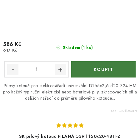
586 Kč
(1 ks)
Skladem
617 Kč
Pilový kotouč pro elektronářadí univerzální D165x2,6 d20 Z24 HM
pro každý typ ruční elektrické nebo bateriové pily, zkracovacích pil a
dalších nářadí do průměru pilového kotouče...
Kód:
C29116524H
SK pilový kotouč PILANA 5391 160x20-48TFZ