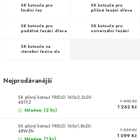
KONTAKTY
SK kotouče pro
SK kotouče pro
finální řez
příčné řezání dřeva
DÁRKOVÉ POUKAZY
SK kotouče pro
SK kotouče pro
podélné řezání dřeva
univerzální řezání
STROJE DO DÍLNY
SK kotouče na
NÁSTROJE PRO STOLAŘE
stavební řezivo do
elektronářadí
NÁSTROJE PRO OPRACOVÁNÍ KOVU
Nejprodávanější
NÁSTROJE PRO ŘEZÁNÍ DŘEVA
SK pilový kotouč FREUD 160x2,2x20-
NÁSTROJE PRO FRÉZOVÁNÍ
1 403 Kč
48TFZ
1 262 Kč
(2 ks)
Skladem
NÁSTROJE PRO ŘEZÁNÍ KOVU
SK pilový kotouč FREUD 160x1,8x20-
1 285 Kč
POTŘEBUJI DOBRÝ STROJ
48WZN
1 099 Kč
(1 ks)
Skladem