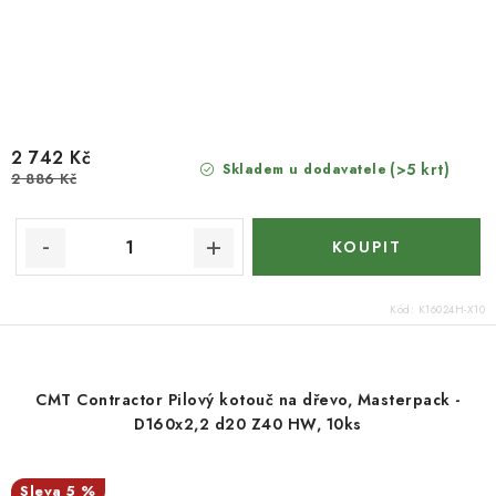
2 742 Kč
(>5 krt)
Skladem u dodavatele
2 886 Kč
Kód:
K16024H-X10
CMT Contractor Pilový kotouč na dřevo, Masterpack -
D160x2,2 d20 Z40 HW, 10ks
5 %