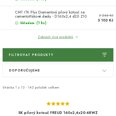
KONTAKTY
CMT ITK Plus Diamantový pilový kotouč na
3 266 Kč
cementotřískové desky - D160x2,4 d20 Z10
3 103 Kč
Moje objednávka
(1 ks)
Skladem
Zobrazit více produktů
FILTROVAT PRODUKTY
V
Ř
DOPORUČUJEME
ý
a
p
z
i
e
Stránka
1
z
13
-
143
položek celkem
s
n
p
í
r
p
SK pilový kotouč FREUD 160x2,4x20-48WZ