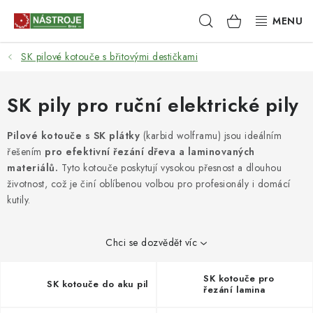
Přejít
Hledat
NÁKUPNÍ
na
obsah
KOŠÍK
SK pilové kotouče s břitovými destičkami
NÁSTROJE
AKCE
SK pily pro ruční elektrické pily
BRUSIVO
Pilové kotouče s SK plátky
(karbid wolframu) jsou ideálním
řešením
pro efektivní řezání dřeva a laminovaných
materiálů.
Tyto kotouče poskytují vysokou přesnost a dlouhou
ELEKTRONÁŘADÍ
životnost, což je činí oblíbenou volbou pro profesionály i domácí
kutily.
LEPENÍ A SPOJOVÁNÍ
RUČNÍ NÁŘADÍ, PŘÍPRAVKY
Chci se dozvědět víc
STROJE
SK kotouče pro
SK kotouče do aku pil
řezání lamina