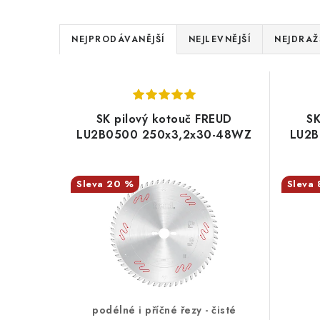
Ř
NEJPRODÁVANĚJŠÍ
NEJLEVNĚJŠÍ
NEJDRAŽ
a
V
z
ý
e
SK pilový kotouč FREUD
SK
p
LU2B0500 250x3,2x30-48WZ
LU2B
n
i
í
s
20 %
p
p
r
r
o
o
d
d
u
podélné i příčné řezy - čisté