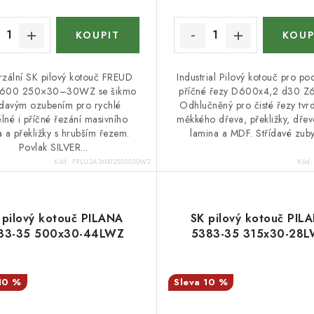
rzální SK pilový kotouč FREUD
Industrial Pilový kotouč pro po
600 250×30–30WZ se šikmo
příčné řezy D600x4,2 d30 
ídavým ozubením pro rychlé
Odhlučněný pro čisté řezy tvr
lné i příčné řezání masivního
měkkého dřeva, překližky, dřevo
 a překližky s hrubším řezem.
lamina a MDF. Střídavé zuby 
Povlak SILVER...
Kód:
FRLU2A16002503030WZ
Kód
 pilový kotouč PILANA
SK pilový kotouč PIL
83-35 500x30-44LWZ
5383-35 315x30-28
10 %
10 %