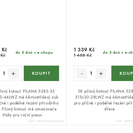
 Kč
1 339 Kč
do 3 dnů v e-shopu
do 3 dnů v e-s
 Kč
1 488 Kč
ilový kotouč PILANA 5383-35
SK pilový kotouč PILANA 53
-44LWZ má šikmostřídavý zub
315x30-28LWZ má šikmostřída
čné i podélné řezání přírodního
pro příčné i podélné řezání pří
. Pilový kotouč má omezovače
dřeva.
třísky pro ruční posuv.
Kód:
53833550403044WZ
Kód:
53833