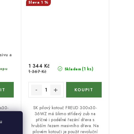
1 %
sivu a
1 344 Kč
(1 ks)
hopu
Skladem
1 367 Kč
0x30-
SK pilový kotouč FREUD 300x30-
 pro
36WZ má šikmo střídavý zub na
va s
příčné i podélné řezání dřeva s
u
va. U
hrubším řezem masivního dřeva. Na
učnost
pilovém kotouči je použit revoluční