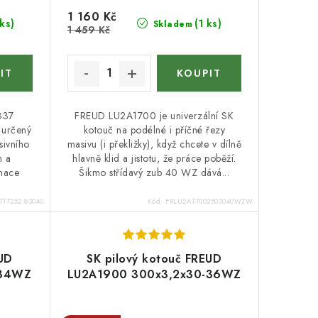
1 160 Kč
 ks)
(1 ks)
Skladem
1 459 Kč
337
FREUD LU2A1700 je univerzální SK
určený
kotouč na podélné i příčné řezy
sivního
masivu (i překližky), když chcete v dílně
h a
hlavně klid a jistotu, že práce poběží.
inace
Šikmo střídavý zub 40 WZ dává...
717252.83040
Kód:
FRLU2A17002503040WZW
EUD
SK pilový kotouč FREUD
-84WZ
LU2A1900 300x3,2x30-36WZ