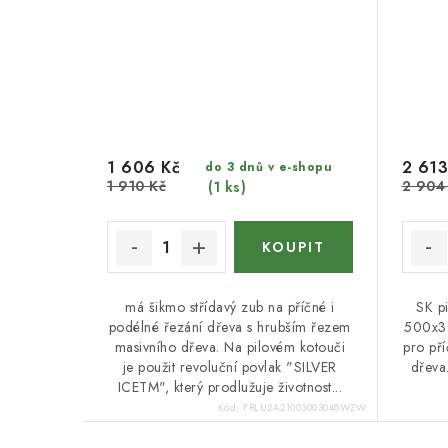
1 606 Kč
2 613
do 3 dnů v e-shopu
1 910 Kč
2 904
(1 ks)
má šikmo střídavý zub na příčné i
SK p
podélné řezání dřeva s hrubším řezem
500x30
masivního dřeva. Na pilovém kotouči
pro pří
je použit revoluční povlak "SILVER
dřeva
ICETM", který prodlužuje životnost...
Kód:
FRLU2A21003003048WZW.