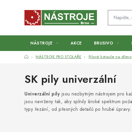
Přejít
na
obsah
NÁSTROJE
AKCE
BRUSIVO
Domů
NÁSTROJE PRO STOLAŘE
Pilové kotouče na dřevo
SK pily univerzální
Univerzální pily
jsou nezbytným nástrojem pro kaž
jsou navrženy tak, aby splnily široké spektrum pož
typy řezání, od přesných detailů po hrubé úpravy.