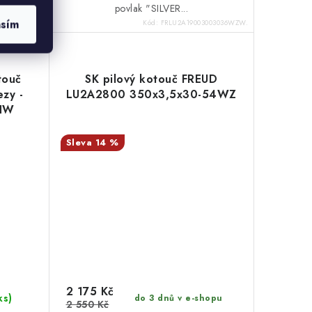
povlak "SILVER...
asím
03503084WZW
Kód:
FRLU2A19003003036WZW.
touč
SK pilový kotouč FREUD
ezy -
LU2A2800 350x3,5x30-54WZ
HW
14 %
2 175 Kč
ks)
do 3 dnů v e-shopu
2 550 Kč