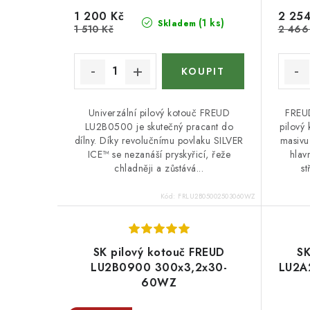
u
k
1 200 Kč
2 254
(1 ks)
Skladem
k
1 510 Kč
2 466
t
t
ů
ů
Univerzální pilový kotouč FREUD
FREUD
LU2B0500 je skutečný pracant do
pilový
dílny. Díky revolučnímu povlaku SILVER
masivu 
ICE™ se nezanáší pryskyřicí, řeže
hlav
chladněji a zůstává...
st
Kód:
FRLU2B05002503060WZ
SK pilový kotouč FREUD
SK
LU2B0900 300x3,2x30-
LU2A
60WZ