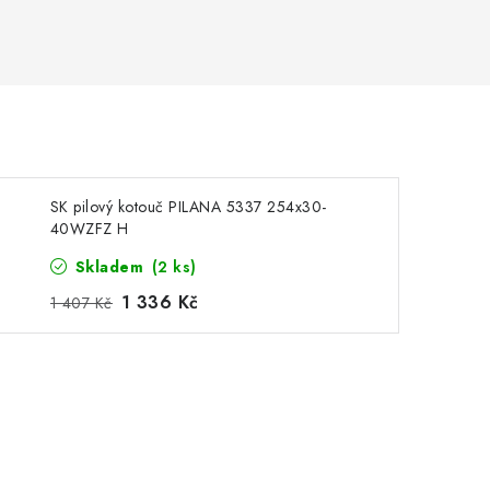
SK pilový kotouč PILANA 5337 254x30-
40WZFZ H
Skladem
(2 ks)
1 336 Kč
1 407 Kč