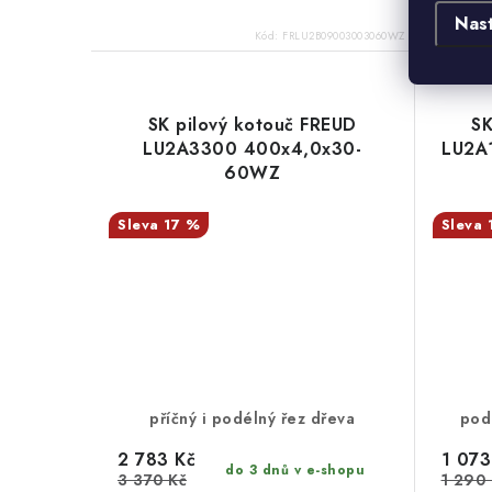
Nas
Kód:
FRLU2B09003003060WZ
SK pilový kotouč FREUD
SK
LU2A3300 400x4,0x30-
LU2A
60WZ
17 %
příčný i podélný řez dřeva
podé
2 783 Kč
1 073
do 3 dnů v e-shopu
3 370 Kč
1 290 