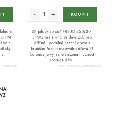
délné a
SK pilový kotouč FREUD 350x30-
Z66 HM
54WZ má šikmo střídavý zub pro
dého a
příčné i podélné řezání dřeva s
třísky,
hrubším řezem masivního dřeva. U
s...
kotouče je výrazně snížená hlučnost
kotouče díky...
:
C28506624M
Kód:
FRLU2A28003503054WZW
ANA
LWZ