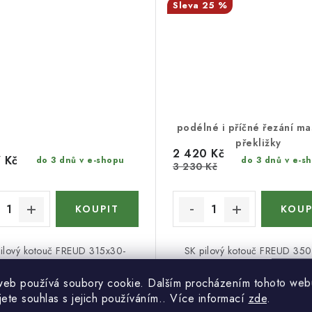
25 %
podélné i příčné řezání ma
překližky
2 420 Kč
 Kč
do 3 dnů v e-shopu
do 3 dnů v e-s
3 230 Kč
ilový kotouč FREUD 315x30-
SK pilový kotouč FREUD 35
 má šikmo střídavý zub pro
84WZ má šikmo střídavý zub
čné i podélné řezání dřeva s
příčné i podélné řezání dře
web používá soubory cookie. Dalším procházením tohoto web
bším řezem masivního dřeva.
hrubším řezem masivního dře
jete souhlas s jejich používáním.. Více informací
zde
.
č má výrazně snížená hlučnost
kotouče je výrazně snížená hl