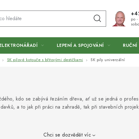
+4
po -
sobo
ELEKTRONÁŘADÍ
LEPENÍ A SPOJOVÁNÍ
RUČNÍ 
SK pilové kotouče s břitovými destičkami
SK pily univerzální
dého, kdo se zabývá řezáním dřeva, ať už se jedná o profesio
adavků, a to jak při práci na zahradě, tak při stavebních proj
Chci se dozvědět víc