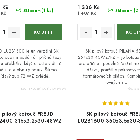
 Kč
1 336 Kč
(1 ks)
(2
Skladem
Skladem
 Kč
1 407 Kč
 LU2B1300 je univerzální SK
SK pilový kotouč PILANA 5
 kotouč na podélné i příčné řezy
254x30-40WZ/FZ H je kotouč 
a překližky, když chcete v dílně
pro příčné i podélné řezání ma
ně klid a plynulý posuv. Šikmo
dřeva, použití v pokosovýc
řídavý zub 72 WZ zvládá...
formátovacích pilách. Komb
rovných a...
Kód:
FRLU2B13003153072WZW.
Kód:
533
 pilový kotouč FREUD
SK pilový kotouč FR
2400 315x3,2x30-48WZ
LU2B1600 350x3,5x30