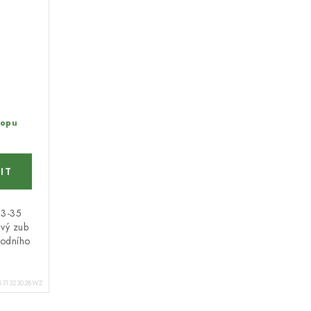
hopu
83-35
vý zub
rodního
531323028WZ