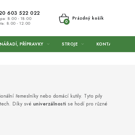
20 603 522 022
Prázdný košík
 pa: 8:00 - 18:00
ta: 8:00 - 12:00
NÁKUPNÍ
KOŠÍK
NÁŘADÍ, PŘÍPRAVKY
STROJE
KONTAKTY
nální řemeslníky nebo domácí kutily. Tyto pily
ektech. Díky své
univerzálnosti
se hodí pro různé