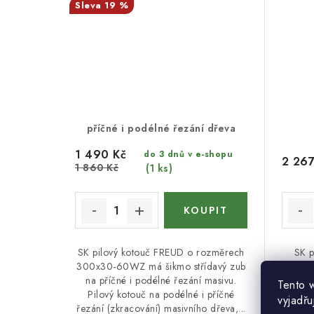
19 %
příčné i podélné řezání dřeva
1 490 Kč
do 3 dnů v e-shopu
2 267
1 860 Kč
(1 ks)
SK pilový kotouč FREUD o rozměrech
SK p
300x30-60WZ má šikmo střídavý zub
48WZ
na příčné i podélné řezání masivu.
pří
Tento 
Pilový kotouč na podélné i příčné
hru
vyjadřu
řezání (zkracování) masivního dřeva,...
Kotou