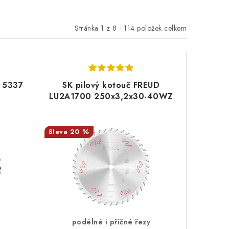
Stránka
1
z
8
-
114
položek celkem
A 5337
SK pilový kotouč FREUD
H
LU2A1700 250x3,2x30-40WZ
20 %
podélné i příčné řezy