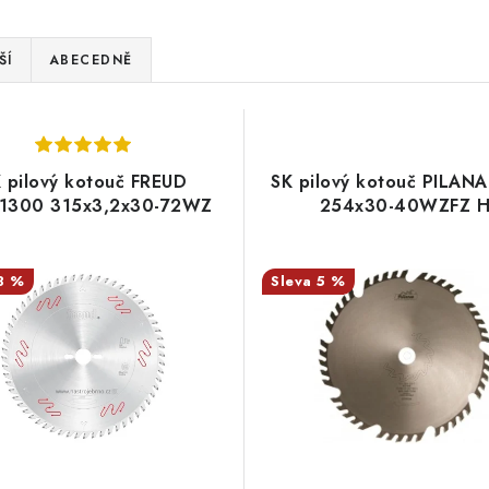
ŠÍ
ABECEDNĚ
 pilový kotouč FREUD
SK pilový kotouč PILAN
1300 315x3,2x30-72WZ
254x30-40WZFZ 
8 %
5 %