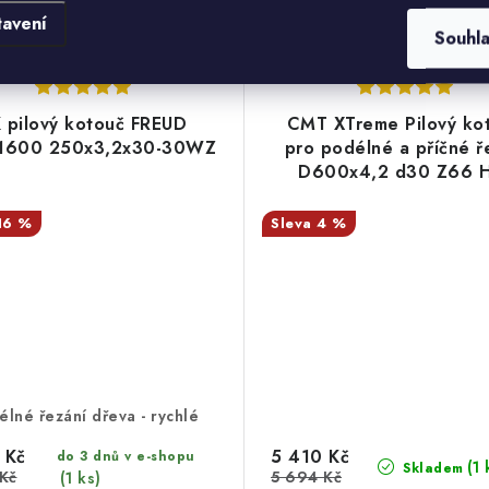
kotouče díky...
kotouče díky...
tavení
Souhl
Kód:
FRLU2A24003153048WZW
Kód:
FRLU2B160
 pilový kotouč FREUD
CMT XTreme Pilový ko
1600 250x3,2x30-30WZ
pro podélné a příčné ř
D600x4,2 d30 Z66 
Odhlučněný
16 %
4 %
lné řezání dřeva - rychlé
 Kč
5 410 Kč
do 3 dnů v e-shopu
(1 
Skladem
Kč
5 694 Kč
(1 ks)