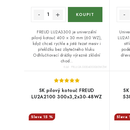
FREUD LU2A3300 je univerzální
Unive
pilový kotouč 400 × 30 mm (60 WZ),
LU2A1
když chceš rychle a jistě řezat masiv i
stř
překližku bez zbytečného hluku.
podé
Odhlučňovací drážky výrazně zklidní
dřeva
chod...
Kód:
FRLU2A33004003060WZW
SK pilový kotouč FREUD
SK
LU2A2100 300x3,2x30-48WZ
53
15 %