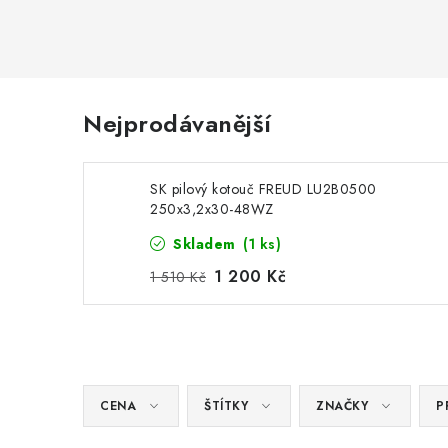
Nejprodávanější
SK pilový kotouč FREUD LU2B0500
250x3,2x30-48WZ
Skladem
(1 ks)
1 200 Kč
1 510 Kč
CENA
ŠTÍTKY
ZNAČKY
P