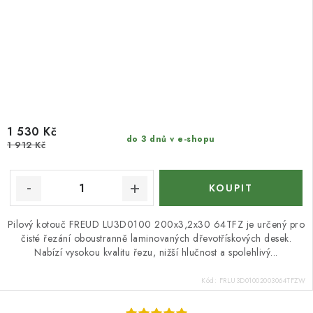
1 530 Kč
do 3 dnů v e-shopu
1 912 Kč
Pilový kotouč FREUD LU3D0100 200x3,2x30 64TFZ je určený pro
čisté řezání oboustranně laminovaných dřevotřískových desek.
Nabízí vysokou kvalitu řezu, nižší hlučnost a spolehlivý...
Kód:
FRLU3D01002003064TFZW