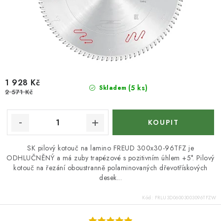
1 928 Kč
(5 ks)
Skladem
2 571 Kč
SK pilový kotouč na lamino FREUD 300x30-96TFZ je
ODHLUČNĚNÝ a má zuby trapézové s pozitivním úhlem +5°. Pilový
kotouč na řezání oboustranně polaminovaných dřevotřískových
desek...
Kód:
FRLU3D06003003096TFZW