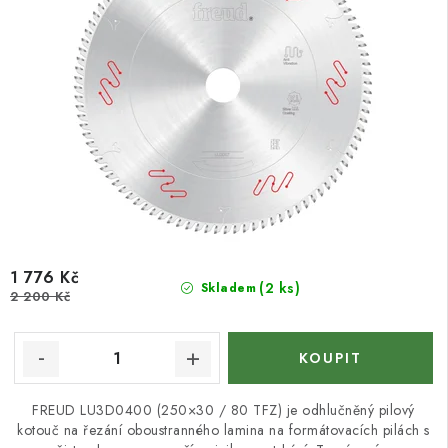
1 776 Kč
(2 ks)
Skladem
2 200 Kč
FREUD LU3D0400 (250×30 / 80 TFZ) je odhlučněný pilový
kotouč na řezání oboustranného lamina na formátovacích pilách s