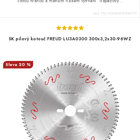
čistou hranou a menším rizikem vytrhání. Trapézový...
Kód:
FRLU3D04002503080TFZ
SK pilový kotouč FREUD LU3A0300 300x3,2x30-96WZ
20 %