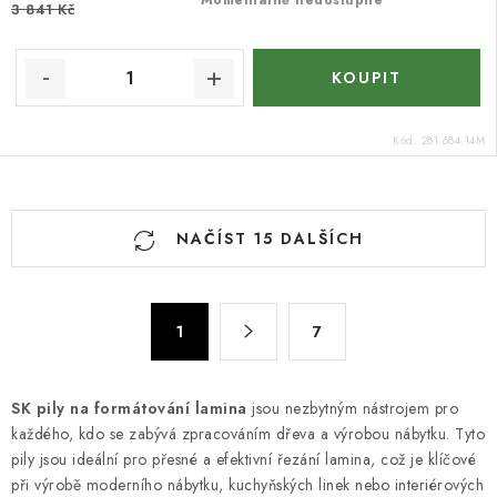
Momentálně nedostupné
3 841 Kč
Kód:
281.684.14M
O
NAČÍST 15 DALŠÍCH
v
l
á
S
d
1
7
t
a
r
c
á
SK pily na formátování lamina
jsou nezbytným nástrojem pro
n
í
každého, kdo se zabývá zpracováním dřeva a výrobou nábytku. Tyto
k
p
pily jsou ideální pro přesné a efektivní řezání lamina, což je klíčové
o
r
při výrobě moderního nábytku, kuchyňských linek nebo interiérových