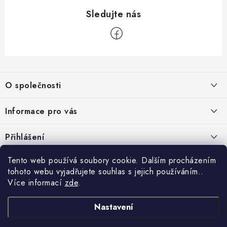
Z
á
O společnosti
p
a
O nás
Informace pro vás
t
Kontakty
í
Obchodní podmínky
Přihlášení
Recenze zákazníků
Podmínky ochrany osobních údajů
E-mail
Tento web používá soubory cookie. Dalším procházením
Přijímáme online platby
Novinky, návody, blog
Doprava
tohoto webu vyjadřujete souhlas s jejich používáním..
Sponzorujeme
Více informací
zde
.
Způsoby platby
Copyright 2026
www.nastrojebrno.cz
. Všechna práva vyhrazena.
Heslo
Vytvořil Shoptet
Nastavení
Výrobci/značky
Nastavil tým EshopyUmíme.cz
Reklamace