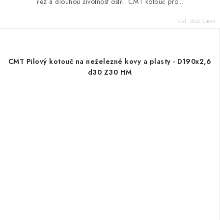
řez a dlouhou životnost ostří. CMT kotouč pro...
Kód:
28421640M
CMT Pilový kotouč na neželezné kovy a plasty - D190x2,6
d30 Z30 HM