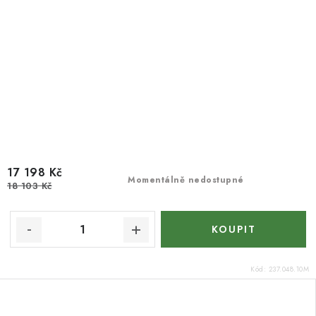
17 198 Kč
Momentálně nedostupné
18 103 Kč
Kód:
237.048.10M