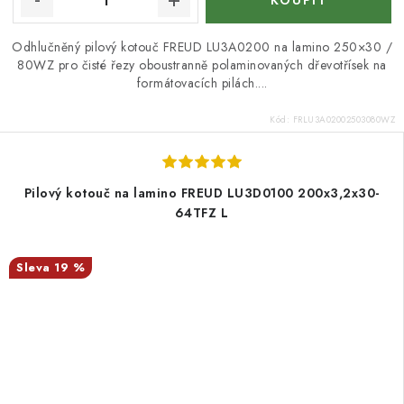
Odhlučněný pilový kotouč FREUD LU3A0200 na lamino 250×30 /
80WZ pro čisté řezy oboustranně polaminovaných dřevotřísek na
formátovacích pilách....
Kód:
FRLU3A02002503080WZ
Pilový kotouč na lamino FREUD LU3D0100 200x3,2x30-
64TFZ L
19 %