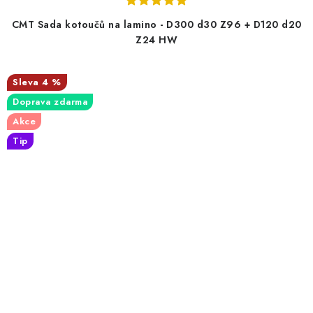
CMT Sada kotoučů na lamino - D300 d30 Z96 + D120 d20
Z24 HW
4 %
Doprava zdarma
Akce
Tip