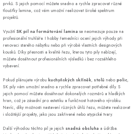
v
v
prvků. S jejich pomocí můžete snadno a rychle zpracovat různé
á
k
tloušťky lamina, což vám umožní realizovat široké spektrum
n
projektů.
y
í
v
Využití
SK pil na formátování lamina
se neomezuje pouze na
ý
profesionální truhláře. I hobby řemeslníci ocení jejich výhody při
p
renovaci starého nábytku nebo při výrobě vlastních designových
i
kousků. Díky přesnosti a kvalitě řezu, kterou tyto pily nabízejí,
s
můžete dosáhnout profesionálních výsledků i bez rozsáhlého
u
vybavení.
Pokud plánujete výrobu
kuchyňských skříněk
,
stolů
nebo
polic
,
SK pily vám umožní snadno a rychle zpracovat potřebné díly. S
jejich pomocí můžete dosáhnout dokonalých rozměrů a hladkých
hran, což je zásadní pro estetiku a funkčnost hotového výrobku.
Navíc, díky možnosti nastavení různých úhlů řezu, můžete realizovat
i složitější projekty, jako jsou zakřivené nebo atypické tvary.
Další výhodou těchto pil je jejich
snadná obsluha
a údržba.