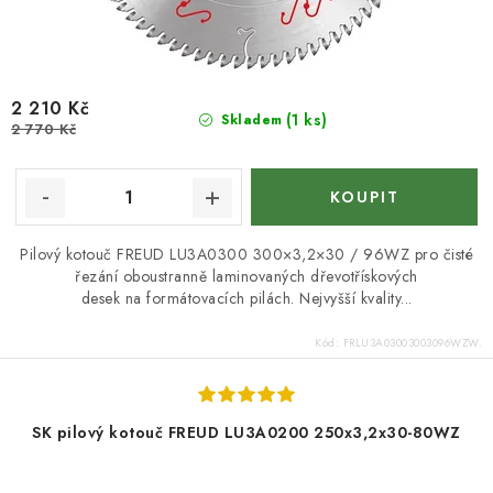
2 210 Kč
(1 ks)
Skladem
2 770 Kč
Pilový kotouč FREUD LU3A0300 300×3,2×30 / 96WZ pro čisté
řezání oboustranně laminovaných dřevotřískových
desek na formátovacích pilách. Nejvyšší kvality...
Kód:
FRLU3A03003003096WZW.
SK pilový kotouč FREUD LU3A0200 250x3,2x30-80WZ