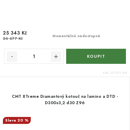
25 343 Kč
Momentálně nedostupné
26 677 Kč
Kód:
237.072.14M
CMT XTreme Diamantový kotouč na lamino a DTD -
D300x3,2 d30 Z96
20 %