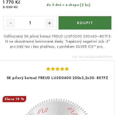
1 770 Kč
(2 ks)
do 3 dnů v e-shopu
2 220 Kč
Odhlučněný SK pilový kotouč FREUD LU3F0200 250×30–80TFZ-
N na oboustranně laminované desky. Trapézový negativní zub -3°
pro čistý řez i bez předřezu, s povlakem SILVER ICE™ pro...
Kód:
FRLU3F02002503080TFZNW
SK pilový kotouč FREUD LU3D0400 250x3,2x30- 80TFZ
19 %