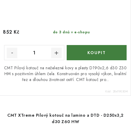
852 Kč
do 3 dnů v e-shopu
CMT Pilový kotouč na neželezné kovy a plasty D190x2,6 d30 Z30
HM s pozitivním úhlem čela. Konstruován pro vysoký výkon, kvalitní
řez a dlouhou životnost ostří. CMT kotouč pro...
Kód:
28419030M
CMT XTreme Pilový kotouč na lamino a DTD - D250x3,2
d30 Z60 HW