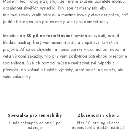
Moderní technologie zajišťují, že i méně zkušení uživatelé mohou
dosáhnout skvělých výsledků. Pily jsou navrženy tak, aby
minimalizovaly vznik odpadu a maximalizovaly efektivitu práce, což
je důležité nejen pro profesionály, ale i pro domácí kutily.
Investice do
SK pil na formátování lamina
se vyplatí, pokud
hledáte nástroj, který vám usnadní práci a zlepší kvalitu vašich
projektů. Ať už se chystáte na menší úpravy v domácnosti nebo na
větší výrobní zakázky, tyto pily vám poskytnou potřebnou přesnost a
spolehlivost. S jejich pomocí můžete realizovat své nápady a
přetvořit je v krásné a funkční výrobky, které potěší nejen vás, ale i
vaše zákazníky.
Speciálka pro řemeslníky
Zkušenosti v oboru
U nás nakoupíte od strojů po
Přes 30 let fungují naše
nástroje
doporučení a dodání nástrojů