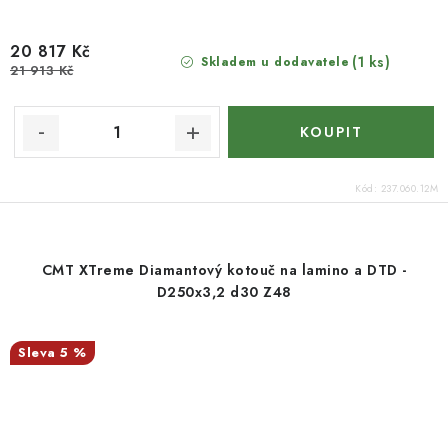
20 817 Kč
(1 ks)
Skladem u dodavatele
21 913 Kč
Kód:
237.060.12M
CMT XTreme Diamantový kotouč na lamino a DTD -
D250x3,2 d30 Z48
5 %