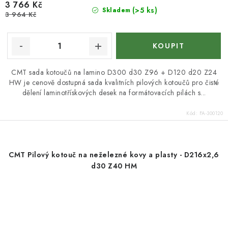
3 766 Kč
(>5 ks)
Skladem
3 964 Kč
CMT sada kotoučů na lamino D300 d30 Z96 + D120 d20 Z24
HW je cenově dostupná sada kvalitních pilových kotoučů pro čisté
dělení laminotřískových desek na formátovacích pilách s...
Kód:
FA-300120
CMT Pilový kotouč na neželezné kovy a plasty - D216x2,6
d30 Z40 HM