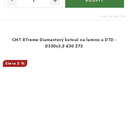
Kód:
281.060.10M
CMT XTreme Diamantový kotouč na lamino a DTD -
D350x3,5 d30 Z72
5 %