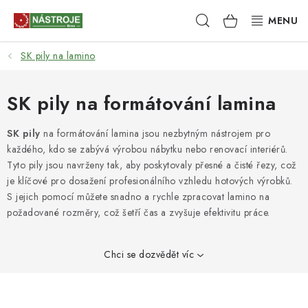
Přejít
Hledat
NÁKUPNÍ
na
obsah
KOŠÍK
SK pily na lamino
NÁSTROJE
AKCE
SK pily na formátování lamina
BRUSIVO
SK pily
na formátování lamina jsou nezbytným nástrojem pro
každého, kdo se zabývá výrobou nábytku nebo renovací interiérů.
Tyto pily jsou navrženy tak, aby poskytovaly přesné a čisté řezy, což
ELEKTRONÁŘADÍ
je klíčové pro dosažení profesionálního vzhledu hotových výrobků.
S jejich pomocí můžete snadno a rychle zpracovat lamino na
LEPENÍ A SPOJOVÁNÍ
požadované rozměry, což šetří čas a zvyšuje efektivitu práce.
RUČNÍ NÁŘADÍ, PŘÍPRAVKY
Chci se dozvědět víc
STROJE