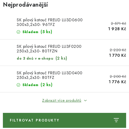
KONTAKTY
Nejprodávanější
DÁRKOVÉ POUKAZY
SK pilový kotouč FREUD LU3D0600
2 571 Kč
300x3,2x30- 96TFZ
1 928 Kč
STROJE DO DÍLNY
(5 ks)
Skladem
NÁSTROJE PRO STOLAŘE
SK pilový kotouč FREUD LU3F0200
2 220 Kč
250x3,2x30- 80TFZN
1 770 Kč
(2 ks)
do 3 dnů v e-shopu
NÁSTROJE PRO OPRACOVÁNÍ KOVU
SK pilový kotouč FREUD LU3D0400
NÁSTROJE PRO ŘEZÁNÍ DŘEVA
2 200 Kč
250x3,2x30- 80TFZ
1 776 Kč
(2 ks)
Skladem
NÁSTROJE PRO FRÉZOVÁNÍ
Zobrazit více produktů
NÁSTROJE PRO ŘEZÁNÍ KOVU
POTŘEBUJI DOBRÝ STROJ
FILTROVAT PRODUKTY