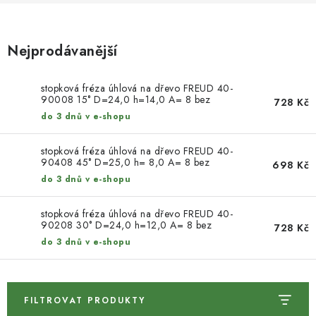
KONTAKTY
DÁRKOVÉ POUKAZY
Nejprodávanější
STROJE DO DÍLNY
stopková fréza úhlová na dřevo FREUD 40-
90008 15° D=24,0 h=14,0 A= 8 bez
728 Kč
NÁSTROJE PRO STOLAŘE
ložiska
do 3 dnů v e-shopu
NÁSTROJE PRO OPRACOVÁNÍ KOVU
stopková fréza úhlová na dřevo FREUD 40-
90408 45° D=25,0 h= 8,0 A= 8 bez
698 Kč
ložiska
do 3 dnů v e-shopu
NÁSTROJE PRO ŘEZÁNÍ DŘEVA
stopková fréza úhlová na dřevo FREUD 40-
NÁSTROJE PRO FRÉZOVÁNÍ
90208 30° D=24,0 h=12,0 A= 8 bez
728 Kč
ložiska
do 3 dnů v e-shopu
NÁSTROJE PRO ŘEZÁNÍ KOVU
POTŘEBUJI DOBRÝ STROJ
FILTROVAT PRODUKTY