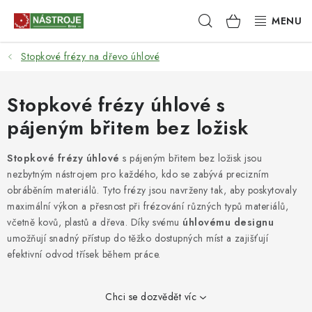
Přejít
Hledat
NÁKUPNÍ
na
obsah
KOŠÍK
Stopkové frézy na dřevo úhlové
NÁSTROJE
AKCE
Stopkové frézy úhlové s
pájeným břitem bez ložisk
BRUSIVO
Stopkové frézy úhlové
s pájeným břitem bez ložisk jsou
ELEKTRONÁŘADÍ
nezbytným nástrojem pro každého, kdo se zabývá precizním
obráběním materiálů. Tyto frézy jsou navrženy tak, aby poskytovaly
LEPENÍ A SPOJOVÁNÍ
maximální výkon a přesnost při frézování různých typů materiálů,
včetně kovů, plastů a dřeva. Díky svému
úhlovému designu
umožňují snadný přístup do těžko dostupných míst a zajišťují
RUČNÍ NÁŘADÍ, PŘÍPRAVKY
efektivní odvod třísek během práce.
STROJE
Chci se dozvědět víc