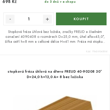
698 Kč
do 3 dnů v e-shopu
Stopková fréza úhlová bez ložiska, značky FREUD a číselném
označení 4090408 o rozměrech D=25,0 mm, úhel alfa=45,0°,
šířka ostří h=8 mm a celkové délce H=41 mm. Fréza má stopku...
Kód:
FR40-90408W
stopková fréza úhlová na dřevo FREUD 40-90208 30°
D=24,0 h=12,0 A= 8 bez ložiska