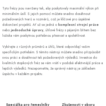
ý
Tyto frézy jsou navrženy tak, aby poskytovaly maximální výkon při
p
minimálním úsilí. S jejich pomocí můžete snadno dosáhnout
i
požadovaných tvarů a rozměrů, což je klíčové pro úspěšné
s
dokončení projektů. Ať už se jedná o
komplexní strojní práce
u
nebo
jednoduché úpravy
, úhlové frézy s pájeným břitem bez
ložiska vám poskytnou potřebnou přesnost a spolehlivost.
Vybírejte z různých průměrů a úhlů, které odpovídají vašim
specifickým potřebám. S těmito nástroji můžete snadno přizpůsobit
svou práci a dosáhnout tak požadovaných výsledků. Investice do
kvalitních stopkových fréz se vám vrátí v podobě efektivnější práce a
lepších výsledků. Nezapomeňte, že správný nástroj je základem
úspěchu v každém projektu.
Speciálka pro řemeslníky
Zkušenosti v oboru