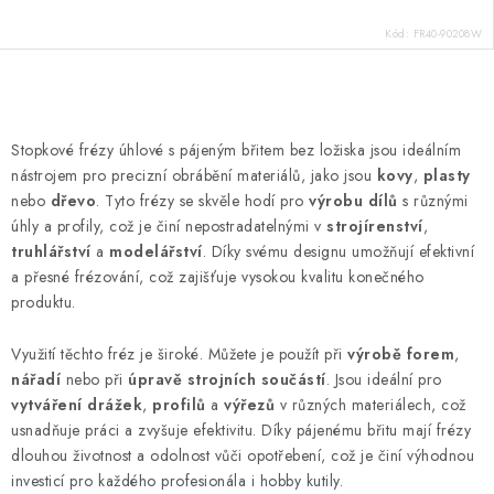
Kód:
FR40-90208W
O
v
Stopkové frézy úhlové s pájeným břitem bez ložiska jsou ideálním
l
nástrojem pro precizní obrábění materiálů, jako jsou
kovy
,
plasty
á
nebo
dřevo
. Tyto frézy se skvěle hodí pro
výrobu dílů
s různými
d
úhly a profily, což je činí nepostradatelnými v
strojírenství
,
truhlářství
a
modelářství
. Díky svému designu umožňují efektivní
a
a přesné frézování, což zajišťuje vysokou kvalitu konečného
c
produktu.
í
p
Využití těchto fréz je široké. Můžete je použít při
výrobě forem
,
r
nářadí
nebo při
úpravě strojních součástí
. Jsou ideální pro
v
vytváření drážek
,
profilů
a
výřezů
v různých materiálech, což
k
usnadňuje práci a zvyšuje efektivitu. Díky pájenému břitu mají frézy
y
dlouhou životnost a odolnost vůči opotřebení, což je činí výhodnou
investicí pro každého profesionála i hobby kutily.
v