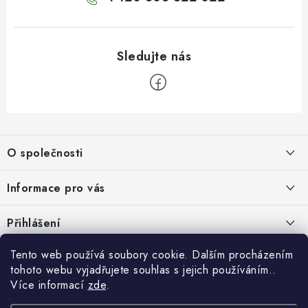
Z
á
O společnosti
p
a
O nás
Informace pro vás
t
Kontakty
í
Obchodní podmínky
Přihlášení
Recenze zákazníků
Podmínky ochrany osobních údajů
E-mail
Tento web používá soubory cookie. Dalším procházením
Přijímáme online platby
Novinky, návody, blog
Doprava
tohoto webu vyjadřujete souhlas s jejich používáním..
Sponzorujeme
Více informací
zde
.
Způsoby platby
Copyright 2026
www.nastrojebrno.cz
. Všechna práva vyhrazena.