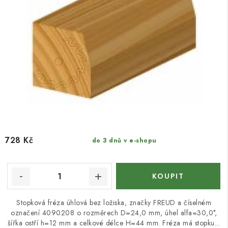
728 Kč
do 3 dnů v e-shopu
Stopková fréza úhlová bez ložiska, značky FREUD a číselném
označení 4090208 o rozměrech D=24,0 mm, úhel alfa=30,0°,
šířka ostří h=12 mm a celkové délce H=44 mm. Fréza má stopku...