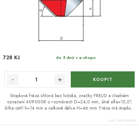
728 Kč
do 3 dnů v e-shopu
Stopková fréza úhlová bez ložiska, značky FREUD a číselném
označení 4090008 o rozměrech D=24,0 mm, úhel alfa=15,0°,
šířka ostří h=14 mm a celkové délce H=46 mm. Fréza má stopku...
Kód:
FR40-90008W