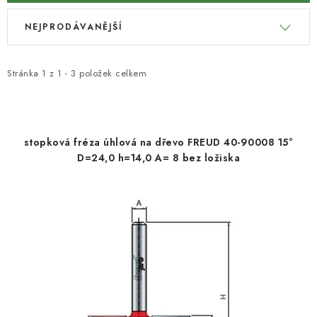
V
Ř
KONTAKTY
NEJPRODÁVANĚJŠÍ
ý
a
p
z
Moje objednávka
i
e
Stránka
1
z
1
-
3
položek celkem
s
n
p
í
r
p
stopková fréza úhlová na dřevo FREUD 40-90008 15°
o
r
D=24,0 h=14,0 A= 8 bez ložiska
d
o
u
d
k
u
t
k
ů
t
ů