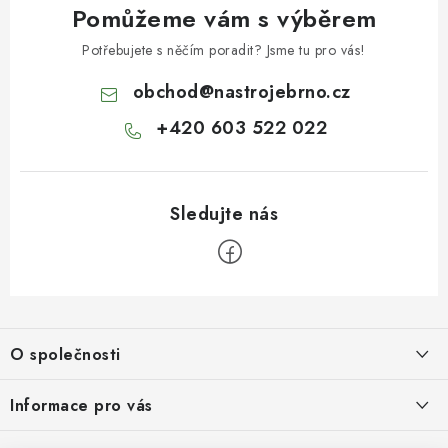
Pomůžeme vám s výběrem
Potřebujete s něčím poradit? Jsme tu pro vás!
obchod
@
nastrojebrno.cz
+420 603 522 022
Z
á
O společnosti
p
a
O nás
Informace pro vás
t
Kontakty
Obchodní podmínky