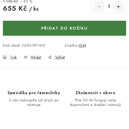
KONTAKTY
1 152 Kč
–43 %
655 Kč
/ ks
DÁRKOVÉ POUKAZY
Měrná cena:
PŘIDAT DO KOŠÍKU
STROJE DO DÍLNY
NÁSTROJE PRO STOLAŘE
Kód zboží:
F650-091401
Značka:
IGM
Tisk
Hlídat
Sdílet
NÁSTROJE PRO OPRACOVÁNÍ KOVU
NÁSTROJE PRO ŘEZÁNÍ DŘEVA
NÁSTROJE PRO FRÉZOVÁNÍ
Speciálka pro řemeslníky
Zkušenosti v oboru
U nás nakoupíte od strojů po
Přes 30 let fungují naše
nástroje
doporučení a dodání nástrojů
NÁSTROJE PRO ŘEZÁNÍ KOVU
POTŘEBUJI DOBRÝ STROJ