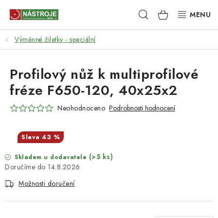
Přejít
Hledat
NÁKUPNÍ
na
obsah
KOŠÍK
Výměnné žiletky - speciální
NÁSTROJE
AKCE
Profilový nůž k multiprofilové
fréze F650-120, 40x25x2
BRUSIVO
Neohodnoceno
Podrobnosti hodnocení
ELEKTRONÁŘADÍ
43 %
LEPENÍ A SPOJOVÁNÍ
(>5 ks)
Skladem u dodavatele
14.8.2026
RUČNÍ NÁŘADÍ, PŘÍPRAVKY
Možnosti doručení
STROJE