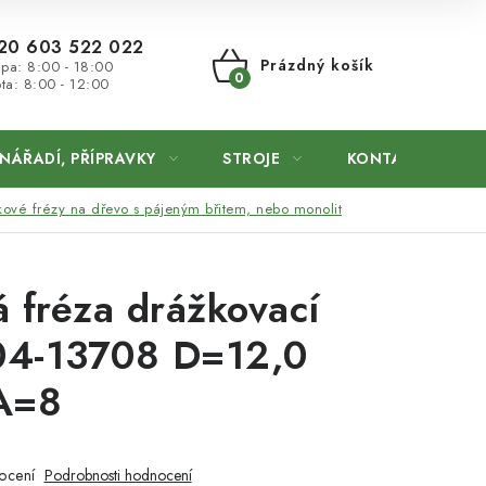
20 603 522 022
Prázdný košík
 pa: 8:00 - 18:00
ta: 8:00 - 12:00
NÁKUPNÍ
KOŠÍK
NÁŘADÍ, PŘÍPRAVKY
STROJE
KONTAKTY
kové frézy na dřevo s pájeným břitem, nebo monolit
 fréza drážkovací
4-13708 D=12,0
A=8
ocení
Podrobnosti hodnocení