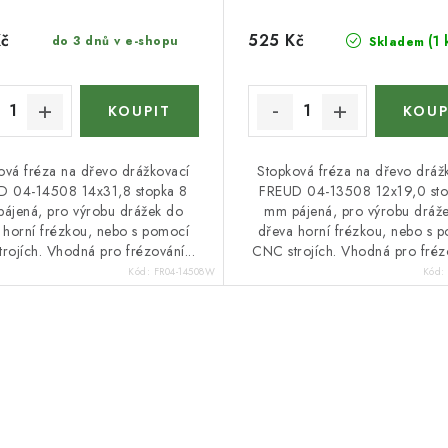
Kč
525 Kč
(1 
do 3 dnů v e-shopu
Skladem
ová fréza na dřevo drážkovací
Stopková fréza na dřevo dráž
D 04-14508 14x31,8 stopka 8
FREUD 04-13508 12x19,0 sto
ájená, pro výrobu drážek do
mm pájená, pro výrobu dráž
 horní frézkou, nebo s pomocí
dřeva horní frézkou, nebo s 
rojích. Vhodná pro frézování...
CNC strojích. Vhodná pro frézo
Kód:
FR04-14508W
Kód: