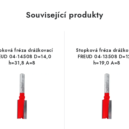
Související produkty
pková fréza drážkovací
Stopková fréza drážko
EUD 04-14508 D=14,0
FREUD 04-13508 D=1
h=31,8 A=8
h=19,0 A=8