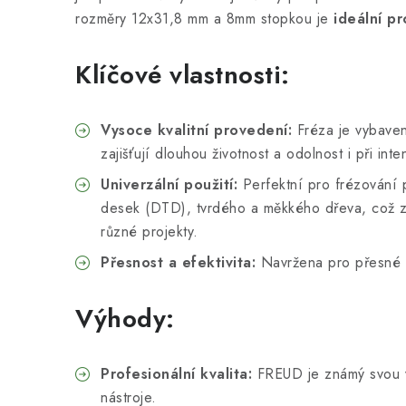
rozměry 12x31,8 mm a 8mm stopkou je
ideální pr
Klíčové vlastnosti:
Vysoce kvalitní provedení:
Fréza je vybaven
zajišťují dlouhou životnost a odolnost i při int
Univerzální použití:
Perfektní pro frézování p
desek (DTD), tvrdého a měkkého dřeva, což z n
různé projekty.
Přesnost a efektivita:
Navržena pro přesné a 
Výhody:
Profesionální kvalita:
FREUD je známý svou vy
nástroje.