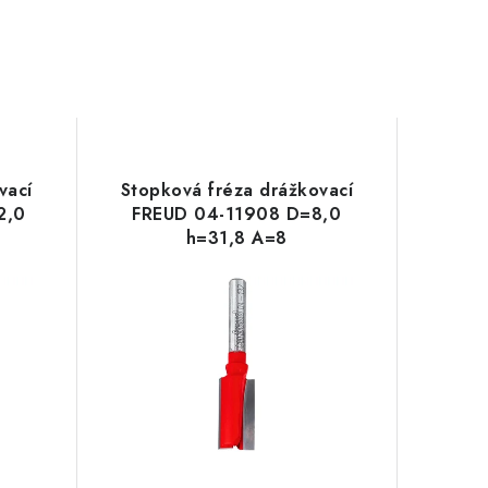
vací
Stopková fréza drážkovací
2,0
FREUD 04-11908 D=8,0
h=31,8 A=8