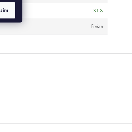
asím
31.8
Fréza