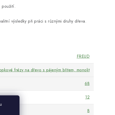
 použití.
alitní výsledky při práci s různými druhy dřeva.
FREUD
opkové frézy na dřevo s pájeným břitem, monolit
68
12
u
8