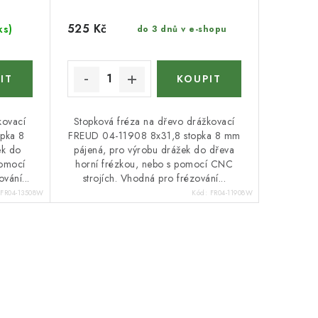
525 Kč
ks)
do 3 dnů v e-shopu
kovací
Stopková fréza na dřevo drážkovací
pka 8
FREUD 04-11908 8x31,8 stopka 8 mm
ek do
pájená, pro výrobu drážek do dřeva
pomocí
horní frézkou, nebo s pomocí CNC
vání...
strojích. Vhodná pro frézování...
FR04-13508W
Kód:
FR04-11908W