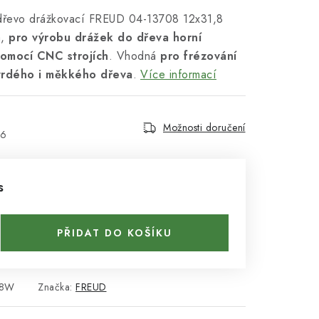
 dřevo drážkovací FREUD 04-13708 12x31,8
á,
pro výrobu drážek do dřeva horní
pomocí CNC strojích
. Vhodná
pro frézování
tvrdého i měkkého dřeva
.
Více informací
Možnosti doručení
26
s
PŘIDAT DO KOŠÍKU
08W
Značka:
FREUD