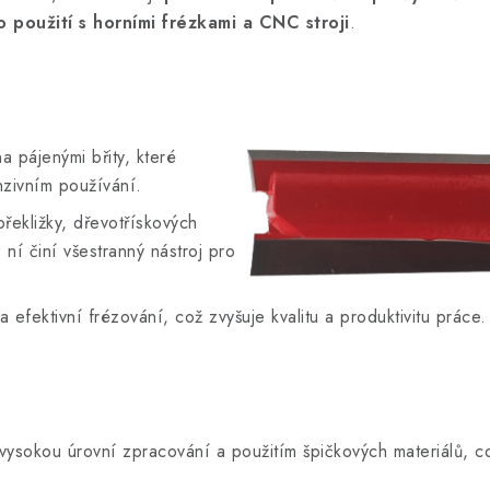
o použití s horními frézkami a CNC stroji
.
a pájenými břity, které
enzivním používání.
řekližky, dřevotřískových
í činí všestranný nástroj pro
efektivní frézování, což zvyšuje kvalitu a produktivitu práce.
sokou úrovní zpracování a použitím špičkových materiálů, což