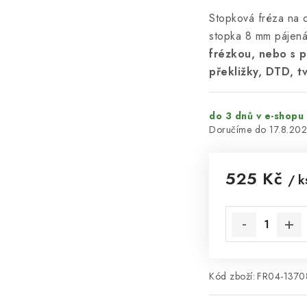
Stopková fréza na
stopka 8 mm pájen
frézkou, nebo s 
překližky, DTD, 
do 3 dnů v e-shopu
17.8.20
525 Kč
/ k
Měrná cena:
Kód zboží:
FR04-137