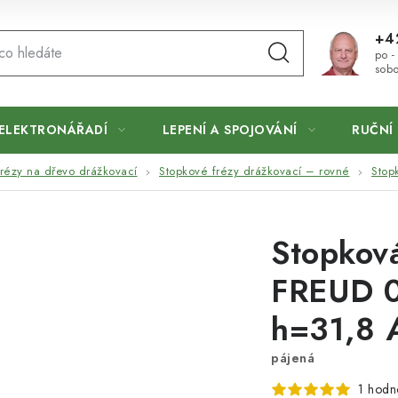
+4
po -
sobo
ELEKTRONÁŘADÍ
LEPENÍ A SPOJOVÁNÍ
RUČNÍ 
rézy na dřevo drážkovací
Stopkové frézy drážkovací – rovné
Stop
Stopková
FREUD 0
h=31,8 
pájená
1 hodn