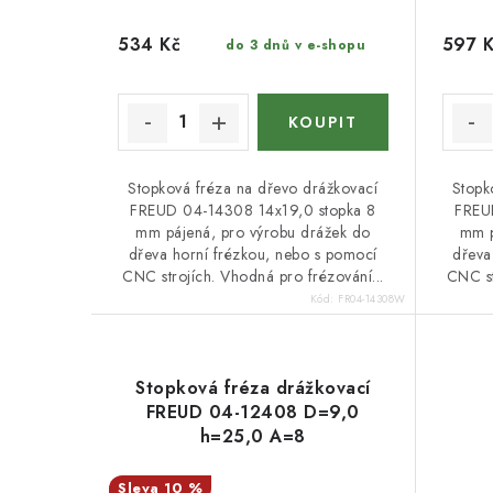
534 Kč
597 
do 3 dnů v e-shopu
Stopková fréza na dřevo drážkovací
Stopk
FREUD 04-14308 14x19,0 stopka 8
FREU
mm pájená, pro výrobu drážek do
mm p
dřeva horní frézkou, nebo s pomocí
dřeva
CNC strojích. Vhodná pro frézování...
CNC st
Kód:
FR04-14308W
Stopková fréza drážkovací
FREUD 04-12408 D=9,0
h=25,0 A=8
10 %