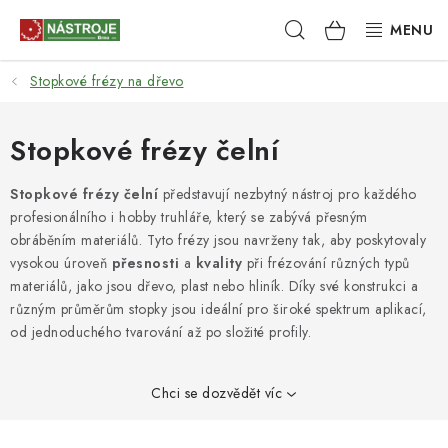
Přejít
Hledat
NÁKUPNÍ
na
obsah
KOŠÍK
Stopkové frézy na dřevo
NÁSTROJE
AKCE
Stopkové frézy čelní
BRUSIVO
Stopkové frézy čelní
představují nezbytný nástroj pro každého
profesionálního i hobby truhláře, který se zabývá přesným
obráběním materiálů. Tyto frézy jsou navrženy tak, aby poskytovaly
ELEKTRONÁŘADÍ
vysokou úroveň
přesnosti
a
kvality
při frézování různých typů
materiálů, jako jsou dřevo, plast nebo hliník. Díky své konstrukci a
LEPENÍ A SPOJOVÁNÍ
různým průměrům stopky jsou ideální pro široké spektrum aplikací,
od jednoduchého tvarování až po složité profily.
RUČNÍ NÁŘADÍ, PŘÍPRAVKY
Chci se dozvědět víc
STROJE