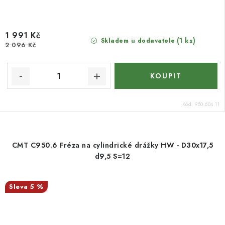
1 991 Kč
(1 ks)
Skladem u dodavatele
2 096 Kč
Kód:
950.604.11
CMT C950.6 Fréza na cylindrické drážky HW - D30x17,5
d9,5 S=12
5 %