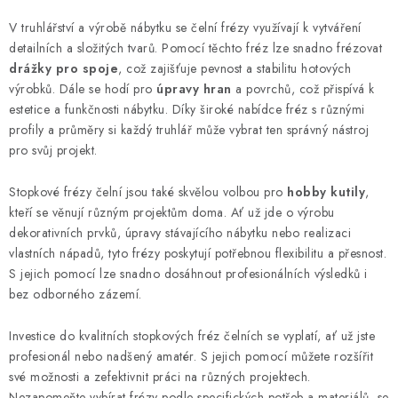
V truhlářství a výrobě nábytku se čelní frézy využívají k vytváření
detailních a složitých tvarů. Pomocí těchto fréz lze snadno frézovat
drážky pro spoje
, což zajišťuje pevnost a stabilitu hotových
výrobků. Dále se hodí pro
úpravy hran
a povrchů, což přispívá k
estetice a funkčnosti nábytku. Díky široké nabídce fréz s různými
profily a průměry si každý truhlář může vybrat ten správný nástroj
pro svůj projekt.
Stopkové frézy čelní jsou také skvělou volbou pro
hobby kutily
,
kteří se věnují různým projektům doma. Ať už jde o výrobu
dekorativních prvků, úpravy stávajícího nábytku nebo realizaci
vlastních nápadů, tyto frézy poskytují potřebnou flexibilitu a přesnost.
S jejich pomocí lze snadno dosáhnout profesionálních výsledků i
bez odborného zázemí.
Investice do kvalitních stopkových fréz čelních se vyplatí, ať už jste
profesionál nebo nadšený amatér. S jejich pomocí můžete rozšířit
své možnosti a zefektivnit práci na různých projektech.
Nezapomeňte vybírat frézy podle specifických potřeb a materiálů, se