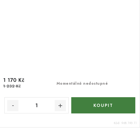
1 170 Kč
Momentálně nedostupné
1 232 Kč
Kód:
968.190.11