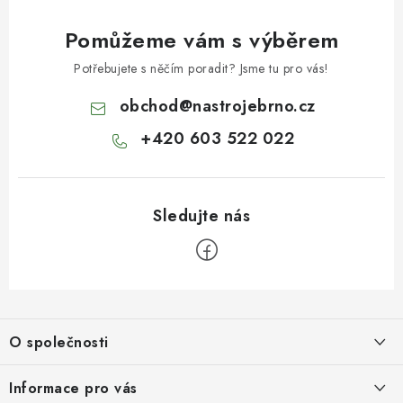
Pomůžeme vám s výběrem
Potřebujete s něčím poradit? Jsme tu pro vás!
obchod
@
nastrojebrno.cz
+420 603 522 022
Z
á
O společnosti
p
a
O nás
Informace pro vás
t