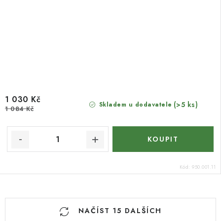
1 030 Kč
(>5 ks)
Skladem u dodavatele
1 084 Kč
Kód:
950.001.11
O
NAČÍST 15 DALŠÍCH
v