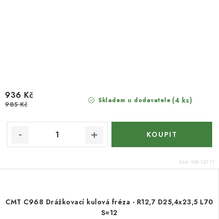
936 Kč
(4 ks)
Skladem u dodavatele
985 Kč
Kód:
968.127.11
CMT C968 Drážkovací kulová fréza - R12,7 D25,4x23,5 L70
S=12