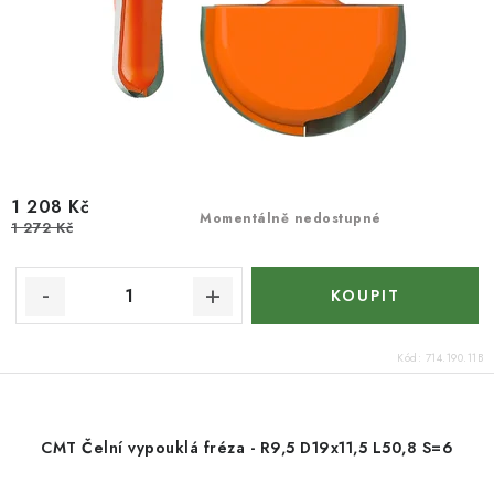
1 208 Kč
Momentálně nedostupné
1 272 Kč
Kód:
714.190.11B
CMT Čelní vypouklá fréza - R9,5 D19x11,5 L50,8 S=6