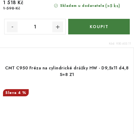
1 518 Kč
(>5 ks)
Skladem u dodavatele
1 598 Kč
Kód:
950.603.11
CMT C950 Fréza na cylindrické drážky HW - D9,5x11 d4,8
S=8 Z1
4 %