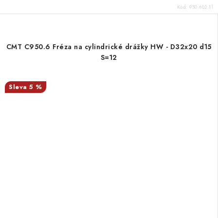
Kód:
950.602.11
CMT C950.6 Fréza na cylindrické drážky HW - D32x20 d15
S=12
5 %