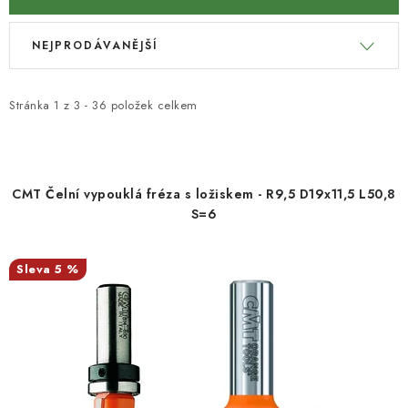
KONTAKTY
V
Ř
NEJPRODÁVANĚJŠÍ
ý
a
Moje objednávka
p
z
i
e
Stránka
1
z
3
-
36
položek celkem
s
n
p
í
r
p
CMT Čelní vypouklá fréza s ložiskem - R9,5 D19x11,5 L50,8
o
r
S=6
d
o
u
d
5 %
k
u
t
k
ů
t
ů