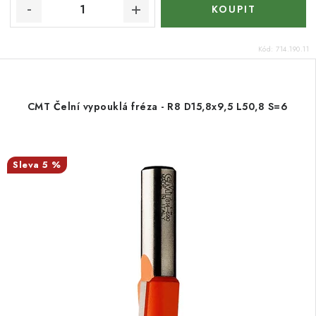
Kód:
714.190.11
CMT Čelní vypouklá fréza - R8 D15,8x9,5 L50,8 S=6
5 %