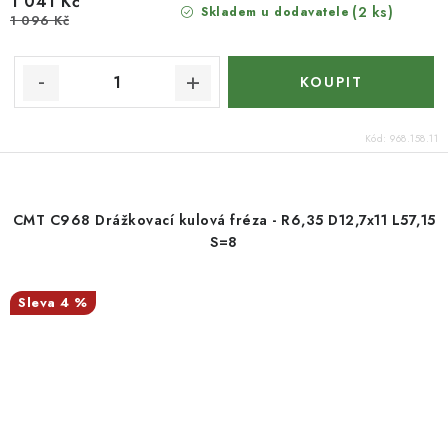
1 041 Kč
(2 ks)
Skladem u dodavatele
1 096 Kč
Kód:
968.158.11
CMT C968 Drážkovací kulová fréza - R6,35 D12,7x11 L57,15
S=8
4 %