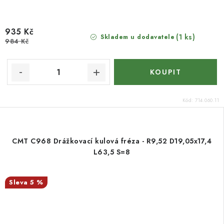
935 Kč
(1 ks)
Skladem u dodavatele
984 Kč
Kód:
714.060.11
CMT C968 Drážkovací kulová fréza - R9,52 D19,05x17,4
L63,5 S=8
5 %