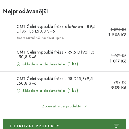
KONTAKTY
Nejprodávanější
DÁRKOVÉ POUKAZY
CMT Čelní vypouklá fréza s ložiskem - R9,5
1 272 Kč
STROJE DO DÍLNY
D19x11,5 L50,8 S=6
1 208 Kč
Momentálně nedostupné
NÁSTROJE PRO STOLAŘE
CMT Čelní vypouklá fréza - R9,5 D19x11,5
1 071 Kč
L50,8 S=6
NÁSTROJE PRO OPRACOVÁNÍ KOVU
1 017 Kč
(1 ks)
Skladem u dodavatele
NÁSTROJE PRO ŘEZÁNÍ DŘEVA
CMT Čelní vypouklá fréza - R8 D15,8x9,5
989 Kč
L50,8 S=6
939 Kč
NÁSTROJE PRO FRÉZOVÁNÍ
(1 ks)
Skladem u dodavatele
NÁSTROJE PRO ŘEZÁNÍ KOVU
Zobrazit více produktů
POTŘEBUJI DOBRÝ STROJ
FILTROVAT PRODUKTY