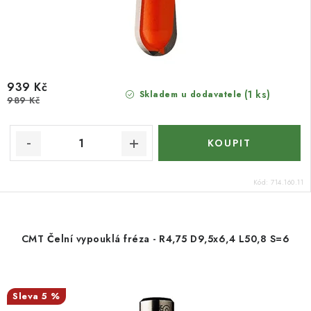
939 Kč
(1 ks)
Skladem u dodavatele
989 Kč
Kód:
714.160.11
CMT Čelní vypouklá fréza - R4,75 D9,5x6,4 L50,8 S=6
5 %