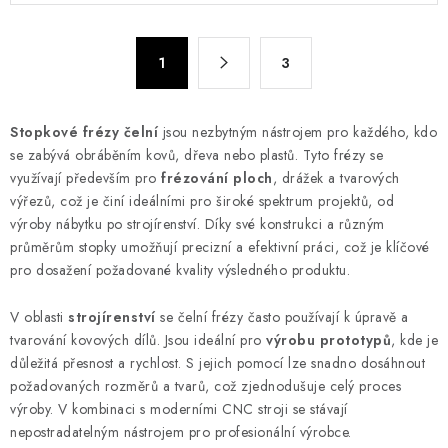
l
á
S
d
1
3
t
a
r
c
á
Stopkové frézy čelní
jsou nezbytným nástrojem pro každého, kdo
n
í
se zabývá obráběním kovů, dřeva nebo plastů. Tyto frézy se
k
p
využívají především pro
frézování ploch
, drážek a tvarových
o
r
výřezů, což je činí ideálními pro široké spektrum projektů, od
v
v
výroby nábytku po strojírenství. Díky své konstrukci a různým
á
k
průměrům stopky umožňují precizní a efektivní práci, což je klíčové
n
pro dosažení požadované kvality výsledného produktu.
y
í
v
V oblasti
strojírenství
se čelní frézy často používají k úpravě a
ý
tvarování kovových dílů. Jsou ideální pro
výrobu prototypů
, kde je
p
důležitá přesnost a rychlost. S jejich pomocí lze snadno dosáhnout
i
požadovaných rozměrů a tvarů, což zjednodušuje celý proces
s
výroby. V kombinaci s moderními CNC stroji se stávají
u
nepostradatelným nástrojem pro profesionální výrobce.