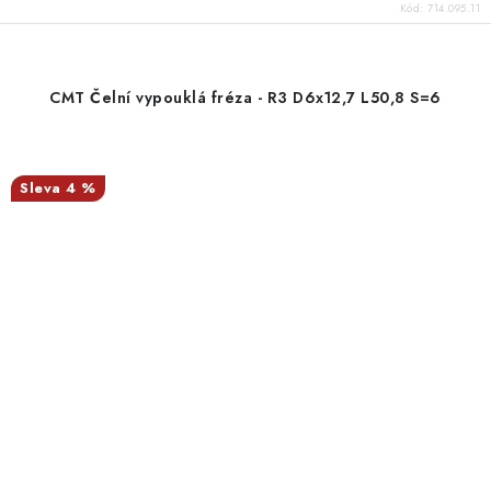
Kód:
714.095.11
CMT Čelní vypouklá fréza - R3 D6x12,7 L50,8 S=6
4 %