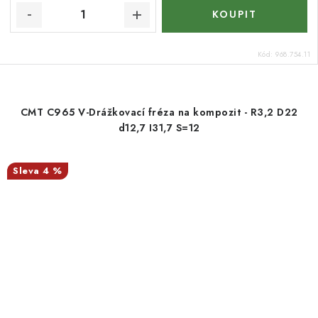
Kód:
968.754.11
CMT C965 V-Drážkovací fréza na kompozit - R3,2 D22
d12,7 I31,7 S=12
4 %