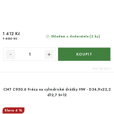
1 412 Kč
(3 ks)
Skladem u dodavatele
1 486 Kč
Kód:
965.905.11
CMT C950.6 Fréza na cylindrické drážky HW - D34,9x22,2
d12,7 S=12
4 %