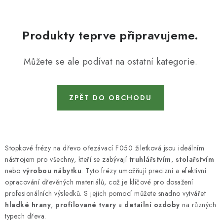
KONTAKTY
DÁRKOVÉ POUKAZY
Produkty teprve připravujeme.
STROJE DO DÍLNY
Můžete se ale podívat na ostatní kategorie.
NÁSTROJE PRO STOLAŘE
ZPĚT DO OBCHODU
NÁSTROJE PRO OPRACOVÁNÍ KOVU
NÁSTROJE PRO ŘEZÁNÍ DŘEVA
Stopkové frézy na dřevo ořezávací F050 žiletková jsou ideálním
NÁSTROJE PRO FRÉZOVÁNÍ
nástrojem pro všechny, kteří se zabývají
truhlářstvím
,
stolařstvím
nebo
výrobou nábytku
. Tyto frézy umožňují precizní a efektivní
NÁSTROJE PRO ŘEZÁNÍ KOVU
opracování dřevěných materiálů, což je klíčové pro dosažení
profesionálních výsledků. S jejich pomocí můžete snadno vytvářet
hladké hrany
,
profilované tvary
a
detailní ozdoby
na různých
POTŘEBUJI DOBRÝ STROJ
typech dřeva.