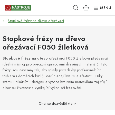
Přejít
Hledat
NÁKUPNÍ
na
obsah
KOŠÍK
Stopkové frézy na dřevo ořezávací
NÁSTROJE
AKCE
Stopkové frézy na dřevo
ořezávací F050 žiletková
BRUSIVO
Stopkové frézy na dřevo
ořezávací F050 žiletková představují
ELEKTRONÁŘADÍ
ideální nástroj pro precizní opracování dřevěných materiálů. Tyto
frézy jsou navrženy tak, aby splnily požadavky profesionálních
LEPENÍ A SPOJOVÁNÍ
truhlářů i domácích kutilů, kteří hledají kvalitu a efektivitu. Díky
svému unikátnímu designu a vysoce kvalitním materiálům zajišťují
dlouhou životnost a vynikající výkon při frézování.
RUČNÍ NÁŘADÍ, PŘÍPRAVKY
STROJE
Chci se dozvědět víc