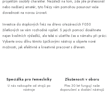
projektům osobitý charakter. Nezáleží na tom, zda jste profesionál
nebo nadšený amatér, tyto frézy vám pomohou posunout vaše
dovednosti na novou úroveň.
Investice do stopkových fréz na dřevo ořezávacích F050
žiletkových se vám rozhodně vyplatí. S jejich pomocí dosáhnete
nejen kvalitních výsledků, ale také si ušetříte čas a námahu při práci.
Vybavte svou dílnu těmito špičkovými nástroji a objevte nové
možnosti, jak efektivně a kreativně pracovat s dřevem.
Speciálka pro řemeslníky
Zkušenosti v oboru
U nás nakoupíte od strojů po
Přes 30 let fungují naše
nástroje
doporučení a dodání nástrojů