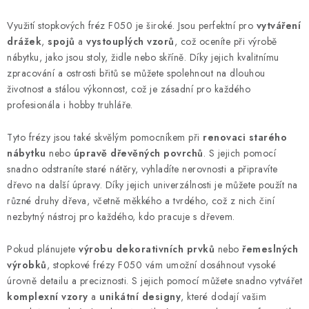
KONTAKTY
Využití stopkových fréz F050 je široké. Jsou perfektní pro
vytváření
drážek
,
spojů
a
vystouplých vzorů
, což oceníte při výrobě
Moje objednávka
nábytku, jako jsou stoly, židle nebo skříně. Díky jejich kvalitnímu
zpracování a ostrosti břitů se můžete spolehnout na dlouhou
životnost a stálou výkonnost, což je zásadní pro každého
profesionála i hobby truhláře.
Tyto frézy jsou také skvělým pomocníkem při
renovaci starého
nábytku
nebo
úpravě dřevěných povrchů
. S jejich pomocí
snadno odstraníte staré nátěry, vyhladíte nerovnosti a připravíte
dřevo na další úpravy. Díky jejich univerzálnosti je můžete použít na
různé druhy dřeva, včetně měkkého a tvrdého, což z nich činí
nezbytný nástroj pro každého, kdo pracuje s dřevem.
Pokud plánujete
výrobu dekorativních prvků
nebo
řemeslných
výrobků
, stopkové frézy F050 vám umožní dosáhnout vysoké
úrovně detailu a preciznosti. S jejich pomocí můžete snadno vytvářet
komplexní vzory
a
unikátní designy
, které dodají vašim