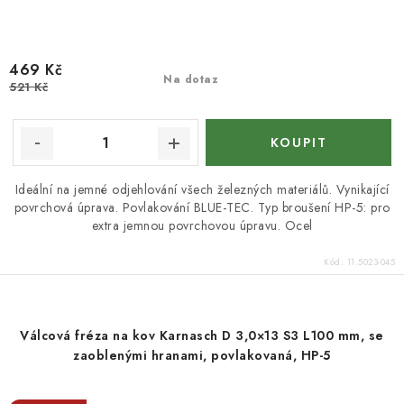
469 Kč
Na dotaz
521 Kč
Ideální na jemné odjehlování všech železných materiálů. Vynikající
povrchová úprava. Povlakování BLUE-TEC. Typ broušení HP-5: pro
extra jemnou povrchovou úpravu. Ocel
Kód:
11.5023-045
Válcová fréza na kov Karnasch D 3,0×13 S3 L100 mm, se
zaoblenými hranami, povlakovaná, HP-5