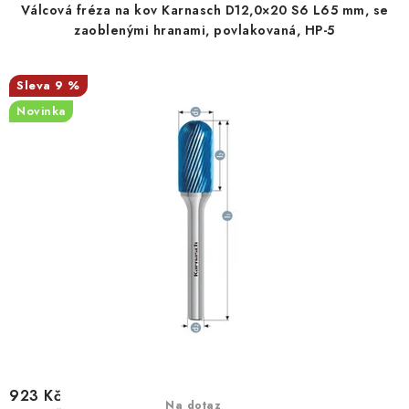
r
p
Válcová fréza na kov Karnasch D12,0×20 S6 L65 mm, se
KONTAKTY
o
r
zaoblenými hranami, povlakovaná, HP-5
d
o
Moje objednávka
u
d
9 %
k
u
Novinka
t
k
ů
t
ů
923 Kč
Na dotaz