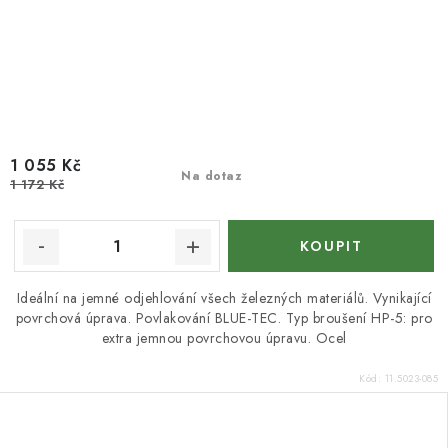
1 055 Kč
Na dotaz
1 172 Kč
Ideální na jemné odjehlování všech železných materiálů. Vynikající
povrchová úprava. Povlakování BLUE-TEC. Typ broušení HP-5: pro
extra jemnou povrchovou úpravu. Ocel
Kód:
11.5023-085