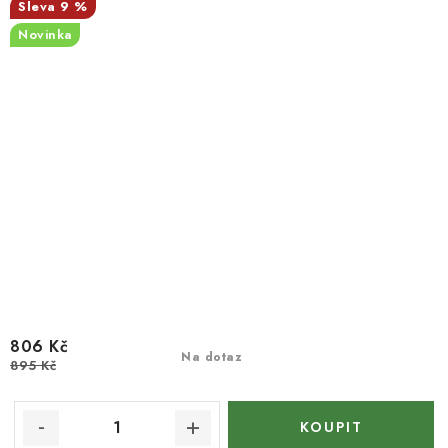
9 %
Novinka
806 Kč
Na dotaz
895 Kč