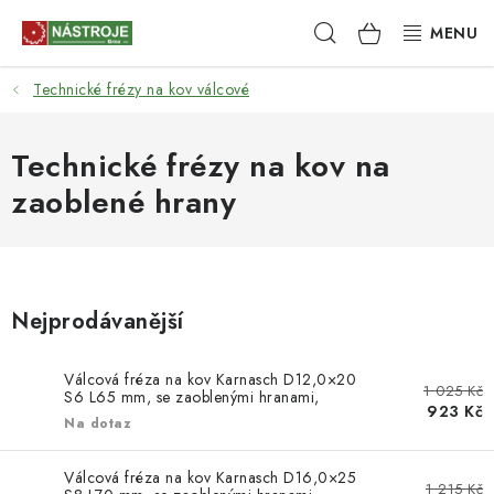
Přejít
Hledat
NÁKUPNÍ
na
obsah
KOŠÍK
Technické frézy na kov válcové
NÁSTROJE
AKCE
Technické frézy na kov na
zaoblené hrany
BRUSIVO
ELEKTRONÁŘADÍ
Nejprodávanější
LEPENÍ A SPOJOVÁNÍ
Válcová fréza na kov Karnasch D12,0×20
RUČNÍ NÁŘADÍ, PŘÍPRAVKY
1 025 Kč
S6 L65 mm, se zaoblenými hranami,
923 Kč
povlakovaná, HP-5
Na dotaz
STROJE
Válcová fréza na kov Karnasch D16,0×25
1 215 Kč