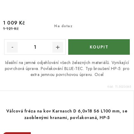
1 009 Kč
Na dotaz
1 121 Kč
Ideální na jemné odjehlování všech železných materiálů. Vynikající
povrchová úprava. Povlakování BLUE-TEC. Typ broušení HP-5: pro
extra jemnou povrchovou úpravu. Ocel
Kód:
11.5023-065
Válcová fréza na kov Karnasch D 6,0×18 S6 L100 mm, se
zaoblenými hranami, povlakovaná, HP-5