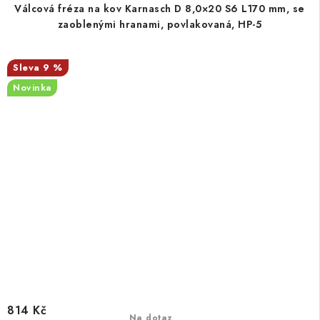
Válcová fréza na kov Karnasch D 8,0×20 S6 L170 mm, se
zaoblenými hranami, povlakovaná, HP-5
9 %
Novinka
814 Kč
Na dotaz