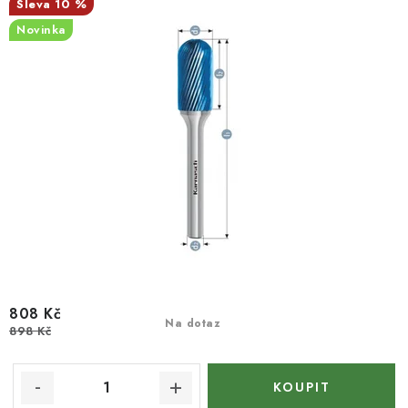
10 %
Novinka
808 Kč
Na dotaz
898 Kč