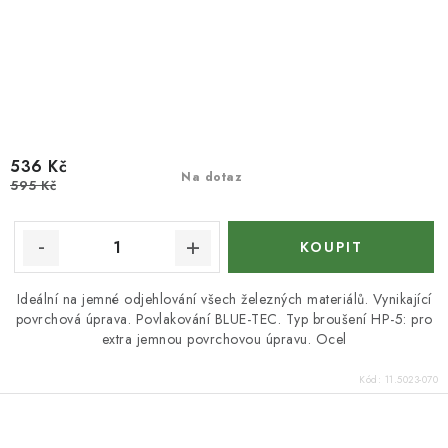
536 Kč
Na dotaz
595 Kč
Ideální na jemné odjehlování všech železných materiálů. Vynikající
povrchová úprava. Povlakování BLUE-TEC. Typ broušení HP-5: pro
extra jemnou povrchovou úpravu. Ocel
Kód:
11.5023-070