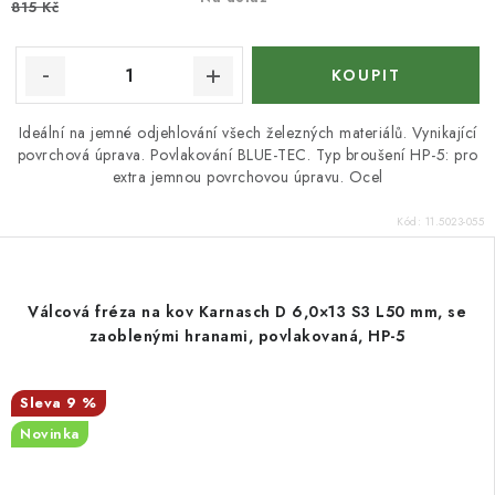
815 Kč
Ideální na jemné odjehlování všech železných materiálů. Vynikající
povrchová úprava. Povlakování BLUE-TEC. Typ broušení HP-5: pro
extra jemnou povrchovou úpravu. Ocel
Kód:
11.5023-055
Válcová fréza na kov Karnasch D 6,0×13 S3 L50 mm, se
zaoblenými hranami, povlakovaná, HP-5
9 %
Novinka