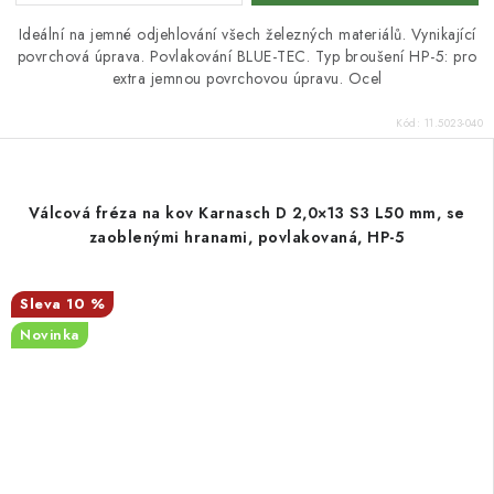
Ideální na jemné odjehlování všech železných materiálů. Vynikající
povrchová úprava. Povlakování BLUE-TEC. Typ broušení HP-5: pro
extra jemnou povrchovou úpravu. Ocel
Kód:
11.5023-040
Válcová fréza na kov Karnasch D 2,0×13 S3 L50 mm, se
zaoblenými hranami, povlakovaná, HP-5
10 %
Novinka