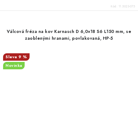
Kód:
11.5023-075
Válcová fréza na kov Karnasch D 6,0×18 S6 L150 mm, se
zaoblenými hranami, povlakovaná, HP-5
9 %
Novinka