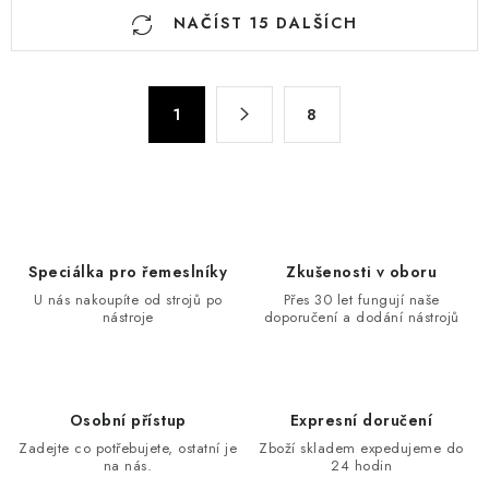
O
NAČÍST 15 DALŠÍCH
v
l
á
S
d
1
8
t
a
r
c
á
n
í
k
p
o
r
Speciálka pro řemeslníky
Zkušenosti v oboru
v
v
U nás nakoupíte od strojů po
Přes 30 let fungují naše
á
k
nástroje
doporučení a dodání nástrojů
n
y
í
v
ý
Osobní přístup
Expresní doručení
p
Zadejte co potřebujete, ostatní je
Zboží skladem expedujeme do
i
na nás.
24 hodin