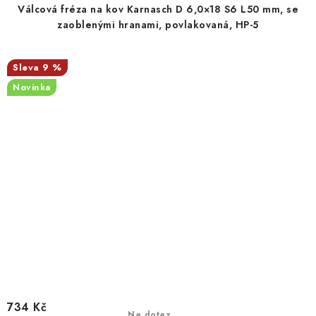
Válcová fréza na kov Karnasch D 6,0×18 S6 L50 mm, se
zaoblenými hranami, povlakovaná, HP-5
9 %
Novinka
734 Kč
Na dotaz