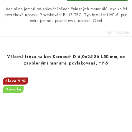
Ideální na jemné odjehlování všech železných materiálů. Vynikající
povrchová úprava. Povlakování BLUE-TEC. Typ broušení HP-5: pro
extra jemnou povrchovou úpravu. Ocel
Kód:
11.5023-060
Válcová fréza na kov Karnasch D 6,0×25 S6 L50 mm, se
zaoblenými hranami, povlakovaná, HP-5
9 %
Novinka