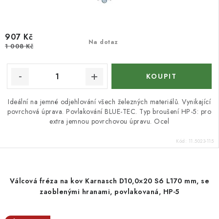
907 Kč
Na dotaz
1 008 Kč
Ideální na jemné odjehlování všech železných materiálů. Vynikající
povrchová úprava. Povlakování BLUE-TEC. Typ broušení HP-5: pro
extra jemnou povrchovou úpravu. Ocel
Kód:
11.5023-115
Válcová fréza na kov Karnasch D10,0×20 S6 L170 mm, se
zaoblenými hranami, povlakovaná, HP-5