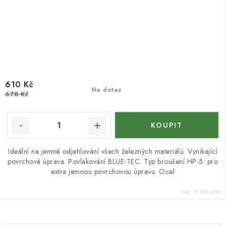
610 Kč
Na dotaz
678 Kč
Ideální na jemné odjehlování všech železných materiálů. Vynikající
povrchová úprava. Povlakování BLUE-TEC. Typ broušení HP-5: pro
extra jemnou povrchovou úpravu. Ocel
Kód:
11.5023-030