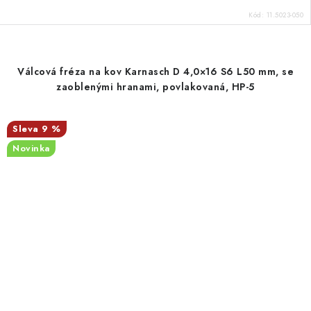
Kód:
11.5023-050
Válcová fréza na kov Karnasch D 4,0×16 S6 L50 mm, se
zaoblenými hranami, povlakovaná, HP-5
9 %
Novinka