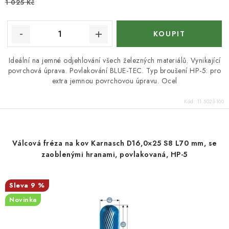
1 025 Kč
Ideální na jemné odjehlování všech železných materiálů. Vynikající
povrchová úprava. Povlakování BLUE-TEC. Typ broušení HP-5: pro
extra jemnou povrchovou úpravu. Ocel
Kód:
11.5023-100
Válcová fréza na kov Karnasch D16,0×25 S8 L70 mm, se
zaoblenými hranami, povlakovaná, HP-5
9 %
Novinka