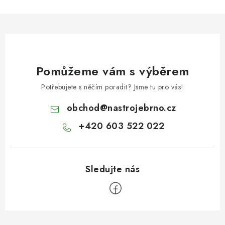
s
u
Pomůžeme vám s výběrem
Potřebujete s něčím poradit? Jsme tu pro vás!
obchod
@
nastrojebrno.cz
+420 603 522 022
Z