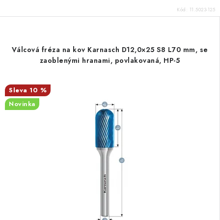
Kód:
11.5023-125
Válcová fréza na kov Karnasch D12,0×25 S8 L70 mm, se
zaoblenými hranami, povlakovaná, HP-5
10 %
Novinka