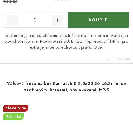
904 Kč
Ideální na jemné odjehlování všech železných materiálů. Vynikající
povrchová úprava. Povlakování BLUE-TEC. Typ broušení HP-5: pro
extra jemnou povrchovou úpravu. Ocel
Kód:
11.5023-080
Válcová fréza na kov Karnasch D 8,0×20 S6 L65 mm, se
zaoblenými hranami, povlakovaná, HP-5
9 %
Novinka