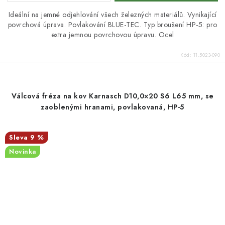
Ideální na jemné odjehlování všech železných materiálů. Vynikající
povrchová úprava. Povlakování BLUE-TEC. Typ broušení HP-5: pro
extra jemnou povrchovou úpravu. Ocel
Kód:
11.5023-090
Válcová fréza na kov Karnasch D10,0×20 S6 L65 mm, se
zaoblenými hranami, povlakovaná, HP-5
9 %
Novinka