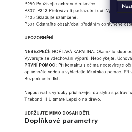
P280 Používejte ochranné rukavice.
Nas
P337+P313 Přetrvává-li podráždění očí: Vyhledejte l
P405 Skladujte uzamčené.
P501 Odstraňte obsah/obal předáním oprávněné osob
UPOZORNĚNÍ
NEBEZPEČÍ:
HOŘLAVÁ KAPALINA. Okamžitě slepí oči a 
Vyvarujte se vdechování výparů. Nepolykejte. Uchová
PRVNÍ POMOC:
Při kontaktu s očima neotevírejte oči
opláchněte vodou a vyhledejte lékařskou pomoc. Při v
Bezpečnostní list.
Nepoužívat s výrobky přicházející do styku s potravin
Titebond lII Ultimate Lepidlo na dřevo.
UDRŽUJTE MIMO DOSAH DĚTÍ.
Doplňkové parametry