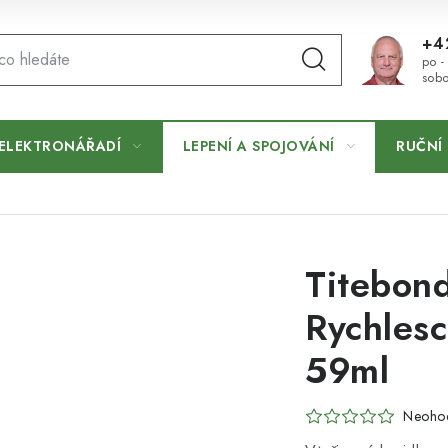
+4
po -
sobo
ELEKTRONÁŘADÍ
LEPENÍ A SPOJOVÁNÍ
RUČNÍ 
Titebond
Rychlesc
59ml
Neoho