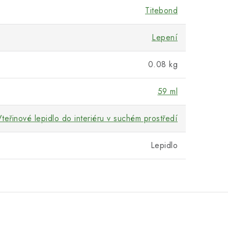
Titebond
Lepení
0.08 kg
59 ml
teřinové lepidlo do interiéru v suchém prostředí
Lepidlo