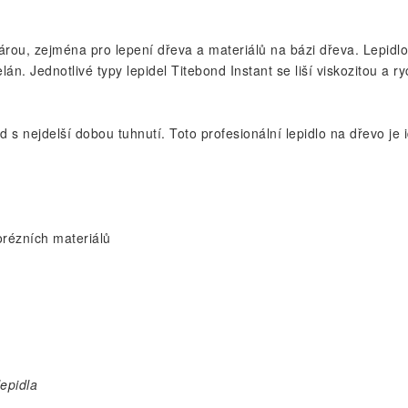
rou, zejména pro lepení dřeva a materiálů na bázi dřeva. Lepidlo j
lán. Jednotlivé typy lepidel Titebond Instant se liší viskozitou a 
d s nejdelší dobou tuhnutí. Toto profesionální lepidlo na dřevo je
orézních materiálů
lepidla