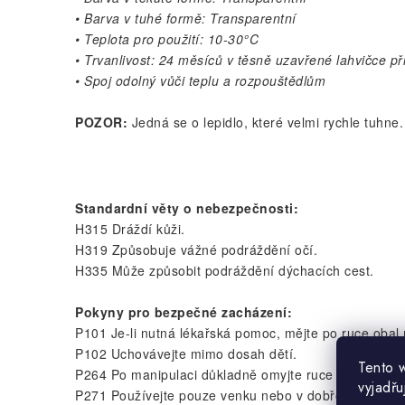
• Barva v tuhé formě: Transparentní
• Teplota pro použití: 10-30°C
• Trvanlivost: 24 měsíců v těsně uzavřené lahvičce p
• Spoj odolný vůči teplu a rozpouštědlům
POZOR:
Jedná se o lepidlo, které velmi rychle tuhne
Standardní věty o nebezpečnosti:
H315 Dráždí kůži.
H319 Způsobuje vážné podráždění očí.
H335 Může způsobit podráždění dýchacích cest.
Pokyny pro bezpečné zacházení:
P101 Je-li nutná lékařská pomoc, mějte po ruce obal 
P102 Uchovávejte mimo dosah dětí.
Tento 
P264 Po manipulaci důkladně omyjte ruce a zasažené 
vyjadřu
P271 Používejte pouze venku nebo v dobře větraných