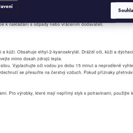
tavení
Souhl
ékařskou pomoc/ošetření.
ě k nakládání s odpady nebo vrácením dodavateli.
kůži. Obsahuje ethyl-2-kyanoakrylát. Dráždí oči, kůži a dýchací
vejte mimo dosah zdrojů tepla.
 silou. Vyplachujte oči vodou po dobu 15 minut a neprodleně vyhle
dechnutí se přesuňte na čerstvý vzduch. Pokud příznaky přetrváva
ami. Pro výrobky, které mají nepřímý styk s potravinami, použijte