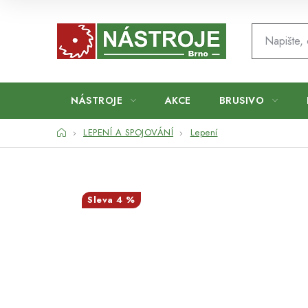
Přejít
na
obsah
NÁSTROJE
AKCE
BRUSIVO
Domů
LEPENÍ A SPOJOVÁNÍ
Lepení
4 %