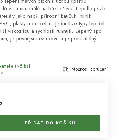
ro lepení malých ploch s úzkou spárou,
dřeva a materiálů na bázi dřeva. Lepidlo je ale
teriály jako např. přírodní kaučuk, hliník,
PVC, plasty a porcelán. Jednotlivé typy lepidel
liší viskozitou a rychlostí tuhnutí. Lepený spoj
ům, je pevnější než dřevo a je přetíratelný.
vatele
(>5 ks)
Možnosti doručení
26
s
PŘIDAT DO KOŠÍKU