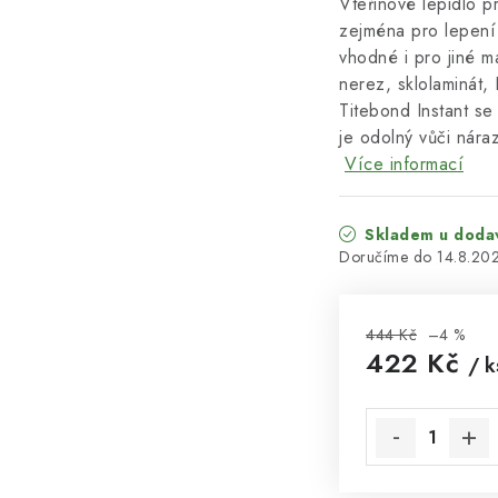
Vteřinové lepidlo p
zejména pro lepení 
vhodné i pro jiné ma
nerez, sklolaminát, 
Titebond Instant se 
je odolný vůči náraz
Více informací
Skladem u doda
14.8.20
444 Kč
–4 %
422 Kč
/ k
Měrná cena: