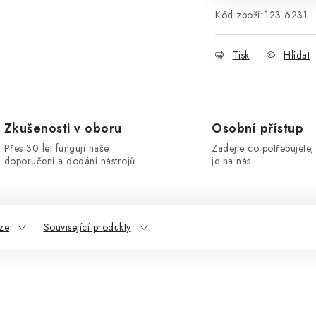
Kód zboží:
123-6231
Tisk
Hlídat
Zkušenosti v oboru
Osobní přístup
Přes 30 let fungují naše
Zadejte co potřebujete, 
doporučení a dodání nástrojů
je na nás.
ze
Související produkty