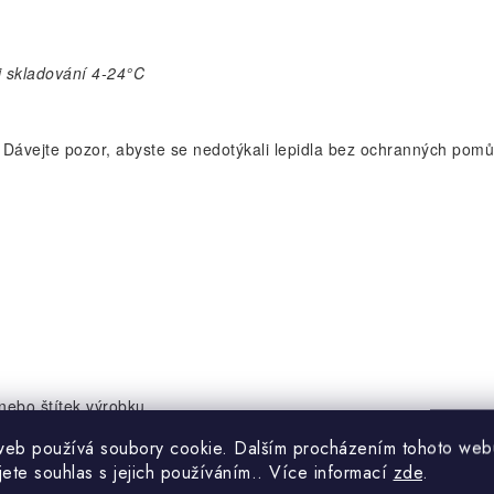
ři skladování 4-24°C
. Dávejte pozor, abyste se nedotýkali lepidla bez ochranných pomů
nebo štítek výrobku.
web používá soubory cookie. Dalším procházením tohoto web
části těla.
jete souhlas s jejich používáním.. Více informací
zde
.
 prostorách.