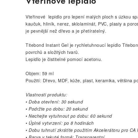
Vteřinové lepidlo
Vteřinové lepidlo pro lepení malých ploch s úzkou spá
kaučuk, hliník, nerez, sklolaminát, PVC, plasty a porce
je pevnější než dřevo a je přetíratelný.
Titebond Instant Gel je rychletuhnoucí lepidlo Titebon
povrchů a složitých tvarů.
Lepidlo je čistitelné pomocí acetonu.
Objem: 59 ml
Použití: Dřevo, MDF, kůže, plast, keramika, většina p
Vlastnosti produktu:
• Doba otevření: 30 sekund
• Podržte po dobu: 20 sekund
• Nechejte vytuhnout po dobu: 60 sekund
• Úplné vytvrzení: po 8 hodinách
• Dobu tuhnutí zkrátíte použitím Akcelerátoru pro CA 
• Barva v tekuté formě: Transparentní