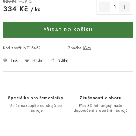
KONTAKTY
820 Kč
–59 %
334 Kč
/ ks
DÁRKOVÉ POUKAZY
Měrná cena:
PŘIDAT DO KOŠÍKU
STROJE DO DÍLNY
NÁSTROJE PRO STOLAŘE
Kód zboží:
NT15452
Značka:
IGM
Tisk
Hlídat
Sdílet
NÁSTROJE PRO OPRACOVÁNÍ KOVU
NÁSTROJE PRO ŘEZÁNÍ DŘEVA
NÁSTROJE PRO FRÉZOVÁNÍ
Speciálka pro řemeslníky
Zkušenosti v oboru
U nás nakoupíte od strojů po
Přes 30 let fungují naše
nástroje
doporučení a dodání nástrojů
NÁSTROJE PRO ŘEZÁNÍ KOVU
POTŘEBUJI DOBRÝ STROJ