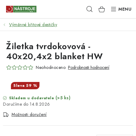
Přejít
Hledat
NÁKUPNÍ
na
obsah
KOŠÍK
Výměnné břitové destičky
NÁSTROJE
AKCE
Žiletka tvrdokovová -
40x20,4x2 blanket HW
BRUSIVO
Neohodnoceno
Podrobnosti hodnocení
ELEKTRONÁŘADÍ
59 %
LEPENÍ A SPOJOVÁNÍ
(>5 ks)
Skladem u dodavatele
14.8.2026
RUČNÍ NÁŘADÍ, PŘÍPRAVKY
Možnosti doručení
STROJE