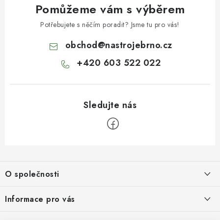
Pomůžeme vám s výběrem
Potřebujete s něčím poradit? Jsme tu pro vás!
obchod
@
nastrojebrno.cz
+420 603 522 022
Z
á
O společnosti
p
a
O nás
Informace pro vás
t
Kontakty
Obchodní podmínky