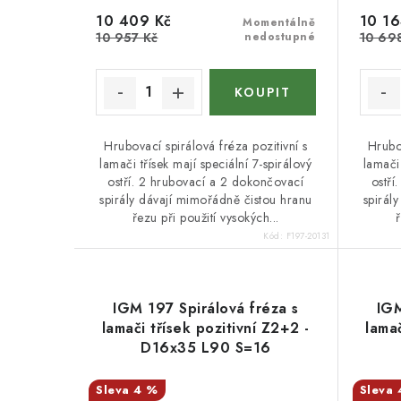
u
k
10 409 Kč
10 16
Momentálně
k
10 957 Kč
nedostupné
10 69
t
t
ů
ů
Hrubovací spirálová fréza pozitivní s
Hrubov
lamači třísek mají speciální 7-spirálový
lamači 
ostří. 2 hrubovací a 2 dokončovací
ostří
spirály dávají mimořádně čistou hranu
spirál
řezu při použití vysokých...
Kód:
F197-20131
IGM 197 Spirálová fréza s
IGM
lamači třísek pozitivní Z2+2 -
lamač
D16x35 L90 S=16
4 %