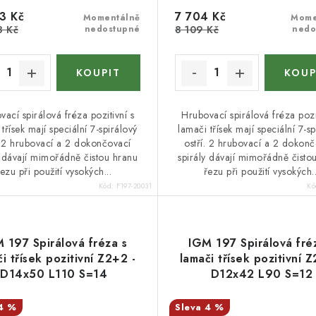
3 Kč
7 704 Kč
Momentálně
Mome
8 Kč
nedostupné
8 109 Kč
nedo
ací spirálová fréza pozitivní s
Hrubovací spirálová fréza pozit
třísek mají speciální 7-spirálový
lamači třísek mají speciální 7-sp
. 2 hrubovací a 2 dokončovací
ostří. 2 hrubovací a 2 dokon
y dávají mimořádně čistou hranu
spirály dávají mimořádně čisto
řezu při použití vysokých...
řezu při použití vysokých..
Kód:
F197-20031
Kó
 197 Spirálová fréza s
IGM 197 Spirálová fré
i třísek pozitivní Z2+2 -
lamači třísek pozitivní 
D14x50 L110 S=14
D12x42 L90 S=12
4 %
4 %