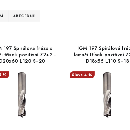
ŠÍ
ABECEDNĚ
 197 Spirálová fréza s
IGM 197 Spirálová fré
i třísek pozitivní Z2+2 -
lamači třísek pozitivní 
D20x60 L120 S=20
D18x55 L110 S=18
5 %
4 %