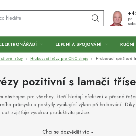
+4
po -
sobo
ELEKTRONÁŘADÍ
LEPENÍ A SPOJOVÁNÍ
RUČNÍ 
irálové frézy
Hrubovací frézy pro CNC stroje
Hrubovací spirálové fr
ézy pozitivní s lamači třís
m nástrojem pro všechny, kteří hledají efektivní a přesné řeše
rního průmyslu a poskytly vynikající výkon při hrubování. Dík
 což zajišťuje vysokou produktivitu práce.
Chci se dozvědět víc