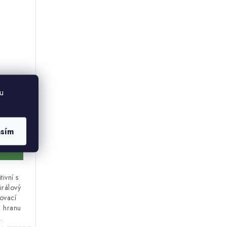
u
adem u
avatele
asím
ivní s
irálový
čovací
u hranu
.