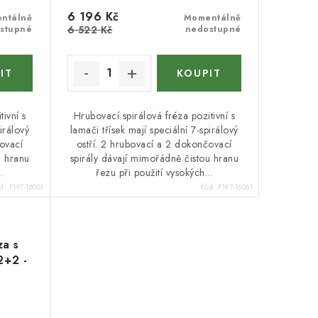
6 196 Kč
ntálně
Momentálně
stupné
6 522 Kč
nedostupné
ivní s
Hrubovací spirálová fréza pozitivní s
irálový
lamači třísek mají speciální 7-spirálový
čovací
ostří. 2 hrubovací a 2 dokončovací
u hranu
spirály dávají mimořádně čistou hranu
.
řezu při použití vysokých...
d:
F197-18001
Kód:
F197-16061
za s
Z2+2 -