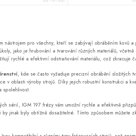
Kód:
F197-14001
K
m nástrojem pro všechny, kteří se zabývají obráběním kovů a p
koly, jako je hrubování a tvarování různých materiálů, včetně o
ňují rychlé a efektivní odstraňování materiálu, což zkracuje 
írenství
, kde se často vyžaduje precizní obrábění složitých tv
e v oblasti výroby strojů. Díky jejich robustní konstrukci a k
a spolehlivost.
ch sérií, IGM 197 frézy vám umožní rychle a efektivně přizpů
eré by jinak byly obtížně dosažitelné. Tímto způsobem můžete z
. Jsou kompatibilní s různými typy frézovacích strojů, což zn