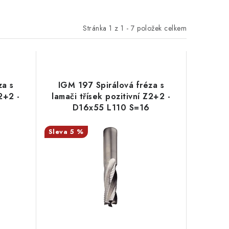
Stránka
1
z
1
-
7
položek celkem
za s
IGM 197 Spirálová fréza s
Z2+2 -
lamači třísek pozitivní Z2+2 -
D16x55 L110 S=16
5 %