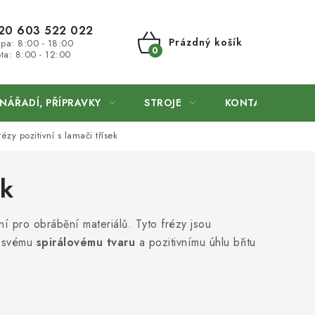
20 603 522 022
Prázdný košík
 pa: 8:00 - 18:00
ta: 8:00 - 12:00
NÁKUPNÍ
KOŠÍK
NÁŘADÍ, PŘÍPRAVKY
STROJE
KONTAKTY
ézy pozitivní s lamači třísek
ek
ní pro obrábění materiálů. Tyto frézy jsou
y svému
spirálovému tvaru
a pozitivnímu úhlu břitu