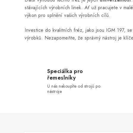
k
stávajících výrobních linek. Ať už pracujete v ma
y
výkon pro splnění vašich výrobních cílů.
v
ý
Investice do kvalitních fréz, jako jsou IGM 197, se 
výrobků. Nezapomeňte, že správný nástroj je klí
p
i
s
u
Speciálka pro
řemeslníky
U nás nakoupíte od strojů po
nástroje