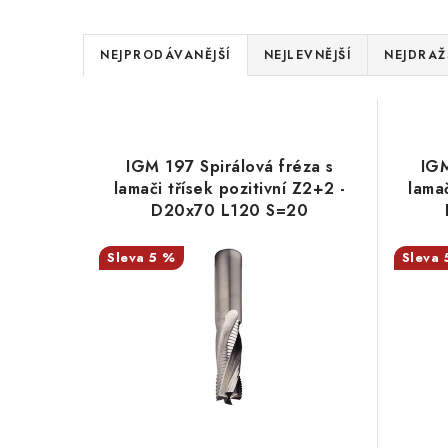
Ř
NEJPRODÁVANĚJŠÍ
NEJLEVNĚJŠÍ
NEJDRAŽ
a
V
z
ý
e
IGM 197 Spirálová fréza s
IGM
p
lamači třísek pozitivní Z2+2 -
lamač
n
D20x70 L120 S=20
i
í
s
5 %
p
p
r
r
o
o
d
d
u