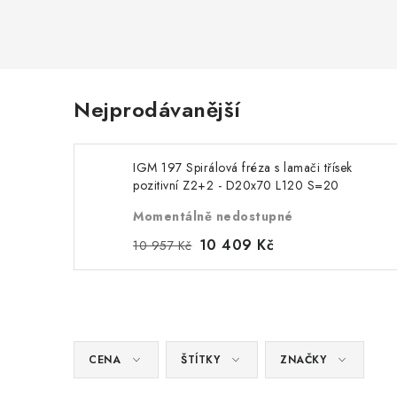
Nejprodávanější
IGM 197 Spirálová fréza s lamači třísek
pozitivní Z2+2 - D20x70 L120 S=20
Momentálně nedostupné
10 409 Kč
10 957 Kč
CENA
ŠTÍTKY
ZNAČKY