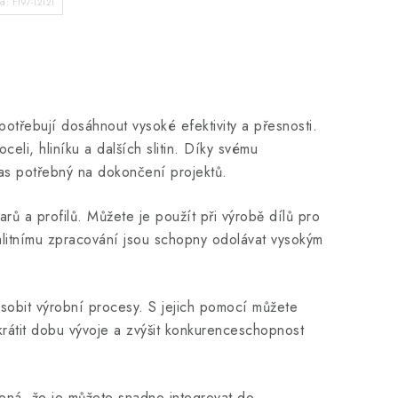
ód:
F197-12121
otřebují dosáhnout vysoké efektivity a přesnosti.
celi, hliníku a dalších slitin. Díky svému
čas potřebný na dokončení projektů.
arů a profilů. Můžete je použít při výrobě dílů pro
valitnímu zpracování jsou schopny odolávat vysokým
sobit výrobní procesy. S jejich pomocí můžete
krátit dobu vývoje a zvýšit konkurenceschopnost
amená, že je můžete snadno integrovat do