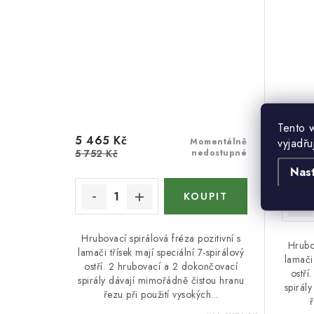
Tento 
5 465 Kč
5 556
vyjadřu
Momentálně
5 752 Kč
nedostupné
5 848
Nas
Hrubovací spirálová fréza pozitivní s
Hrubov
lamači třísek mají speciální 7-spirálový
lamači 
ostří. 2 hrubovací a 2 dokončovací
ostří
spirály dávají mimořádně čistou hranu
spirál
řezu při použití vysokých...