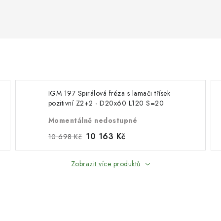
IGM 197 Spirálová fréza s lamači třísek
pozitivní Z2+2 - D20x60 L120 S=20
Momentálně nedostupné
10 163 Kč
10 698 Kč
Zobrazit více produktů