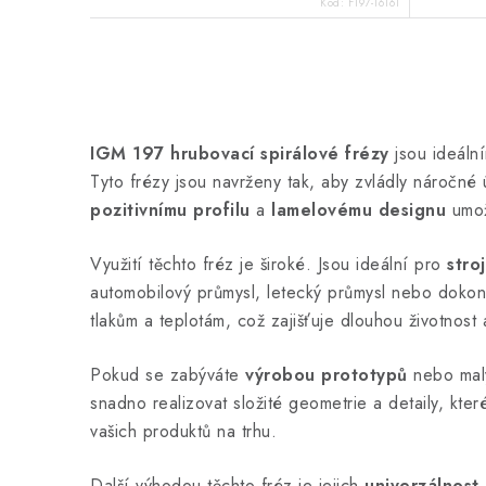
Kód:
F197-16161
O
v
IGM 197 hrubovací spirálové frézy
jsou ideální
l
Tyto frézy jsou navrženy tak, aby zvládly náročné ú
á
pozitivnímu profilu
a
lamelovému designu
umož
d
Využití těchto fréz je široké. Jsou ideální pro
stroj
a
automobilový průmysl, letecký průmysl nebo dokonc
c
tlakům a teplotám, což zajišťuje dlouhou životnost 
í
Pokud se zabýváte
výrobou prototypů
nebo malý
p
snadno realizovat složité geometrie a detaily, kt
r
vašich produktů na trhu.
v
Další výhodou těchto fréz je jejich
univerzálnost