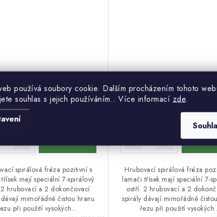
web používá soubory cookie. Dalším procházením tohoto web
Skladem u
Skl
 Kč
3 758 Kč
jete souhlas s jejich používáním.. Více informací
zde
.
dodavatele
dod
 Kč
3 955 Kč
(1 ks)
(3 ks)
tavení
Souhl
ací spirálová fréza pozitivní s
Hrubovací spirálová fréza pozit
třísek mají speciální 7-spirálový
lamači třísek mají speciální 7-sp
. 2 hrubovací a 2 dokončovací
ostří. 2 hrubovací a 2 dokon
y dávají mimořádně čistou hranu
spirály dávají mimořádně čisto
řezu při použití vysokých...
řezu při použití vysokých..