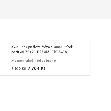
IGM 197 Spirálová fréza s lamači třísek
pozitivní Z2+2 - D18x55 L110 S=18
Momentálně nedostupné
7 704 Kč
8 109 Kč