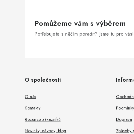
Pomůžeme vám s výběrem
Potřebujete s něčím poradit? Jsme tu pro vás!
Z
á
O společnosti
Inform
p
a
O nás
Obchodní
t
Kontakty
Podmínky
í
Recenze zákazníků
Doprava
Novinky, návody, blog
Způsoby p