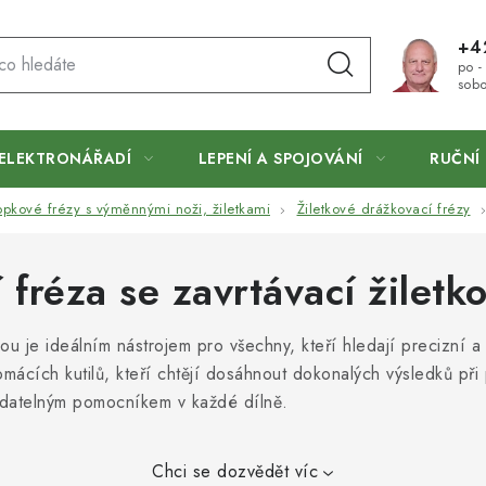
+4
po -
sobo
ELEKTRONÁŘADÍ
LEPENÍ A SPOJOVÁNÍ
RUČNÍ 
opkové frézy s výměnnými noži, žiletkami
Žiletkové drážkovací frézy
fréza se zavrtávací žiletk
ou je ideálním nástrojem pro všechny, kteří hledají precizní a 
omácích kutilů, kteří chtějí dosáhnout dokonalých výsledků při 
adatelným pomocníkem v každé dílně.
Chci se dozvědět víc