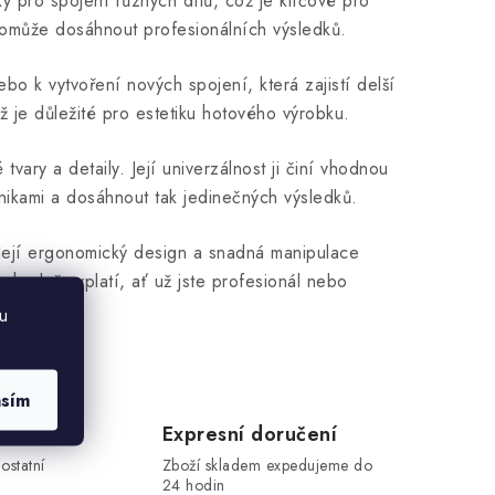
y pro spojení různých dílů, což je klíčové pro
pomůže dosáhnout profesionálních výsledků.
bo k vytvoření nových spojení, která zajistí delší
ž je důležité pro estetiku hotového výrobku.
vary a detaily. Její univerzálnost ji činí vhodnou
nikami a dosáhnout tak jedinečných výsledků.
 Její ergonomický design a snadná manipulace
ozhodně vyplatí, ať už jste profesionál nebo
u
asím
Expresní doručení
ostatní
Zboží skladem expedujeme do
24 hodin