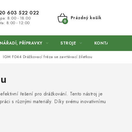
20 603 522 022
Prázdný košík
 pa: 8:00 - 18:00
ta: 8:00 - 12:00
NÁKUPNÍ
KOŠÍK
NÁŘADÍ, PŘÍPRAVKY
STROJE
KONTAKTY
IGM F044 Drážkovací fréza se zavrtávací žiletkou
ou
efektivní řešení pro drážkování. Tento nástroj je
práci s různými materiály. Díky svému inovativnímu