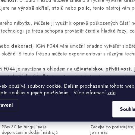
řesnost
. S touto frézou můžete snadno a rychle vytvářet drážk
cujete na
výrobě skříní
,
stolů
nebo
polic
, tento nástroj vám 
arého nábytku. Můžete ji využít k opravě poškozených částí ne
é technologii je fréza schopna provádět čisté a hladké řezy, co
nebo
dekorací
, IGM F044 vám umožní snadno vytvářet složité t
složité. S touto frézou můžete experimentovat s různými tech
IGM F044 je navržena s ohledem na
uživatelskou přívětivost
.
nout skvělých výsledků. Investice do tohoto nástroje se vám r
web používá soubory cookie. Dalším procházením tohoto web
jete souhlas s jejich používáním.. Více informací
zde
.
tavení
Souhl
Zkušenosti v oboru
Osobní přístup
Přes 30 let fungují naše
Zadejte co potřebujete, 
doporučení a dodání nástrojů
je na nás.