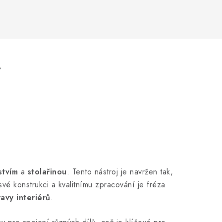
.
stvím
a
stolařinou
. Tento nástroj je navržen tak,
své konstrukci a kvalitnímu zpracování je fréza
avy interiérů
.