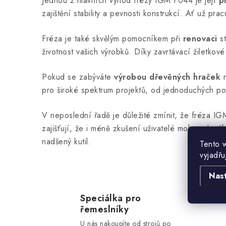
Jednou z hlavních výhod frézy IGM F044 je její
p
zajištění stability a pevnosti konstrukcí. Ať už pra
Fréza je také skvělým pomocníkem při
renovaci
st
životnost vašich výrobků. Díky zavrtávací žiletkov
Pokud se zabýváte
výrobou dřevěných hraček
pro široké spektrum projektů, od jednoduchých po 
V neposlední řadě je důležité zmínit, že fréza 
zajišťují, že i méně zkušení uživatelé mohou dosáh
nadšený kutil.
Tento 
vyjadřu
Nas
Speciálka pro
řemeslníky
U nás nakoupíte od strojů po