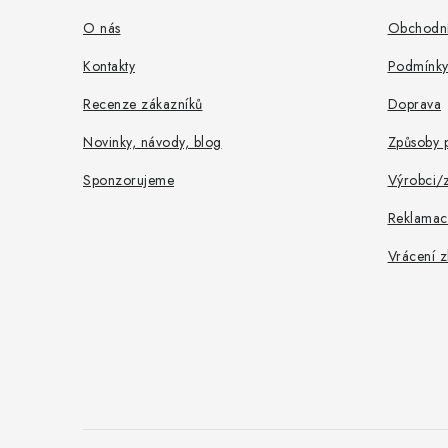
a
O nás
Obchodní
t
Kontakty
Podmínky
í
Recenze zákazníků
Doprava
Novinky, návody, blog
Způsoby p
Sponzorujeme
Výrobci/
Reklamac
Vrácení z