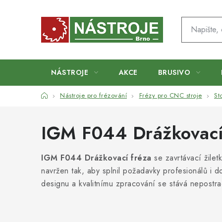
Přejít
na
obsah
NÁSTROJE
AKCE
BRUSIVO
Domů
Nástroje pro frézování
Frézy pro CNC stroje
St
IGM F044 Drážkovací 
IGM F044 Drážkovací fréza
se zavrtávací žiletk
navržen tak, aby splnil požadavky profesionálů i d
designu a kvalitnímu zpracování se stává nepostr