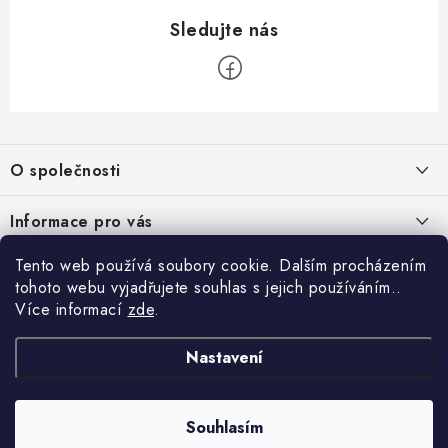
Z
á
O společnosti
p
a
O nás
Informace pro vás
t
Kontakty
í
Obchodní podmínky
Tento web používá soubory cookie. Dalším procházením
Přihlášení
Recenze zákazníků
tohoto webu vyjadřujete souhlas s jejich používáním..
Podmínky ochrany osobních údajů
E-mail
Více informací
zde
.
Přijímáme online platby
Novinky, návody, blog
Doprava
Nastavení
Sponzorujeme
Způsoby platby
Copyright 2026
www.nastrojebrno.cz
. Všechna práva vyhrazena.
Heslo
Vytvořil Shoptet
Výrobci/značky
Souhlasím
Nastavil tým EshopyUmíme.cz