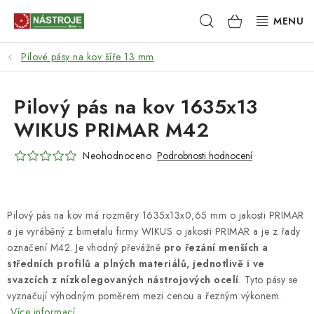
Přejít
Hledat
NÁKUPNÍ
na
obsah
KOŠÍK
Pilové pásy na kov šíře 13 mm
NÁSTROJE
AKCE
Pilový pás na kov 1635x13
WIKUS PRIMAR M42
BRUSIVO
Neohodnoceno
Podrobnosti hodnocení
ELEKTRONÁŘADÍ
LEPENÍ A SPOJOVÁNÍ
Pilový pás na kov má rozměry 1635x13x0,65 mm o jakosti PRIMAR
a je vyráběný z bimetalu firmy WIKUS o jakosti PRIMAR a je z řady
RUČNÍ NÁŘADÍ, PŘÍPRAVKY
označení M42. Je vhodný převážně
pro řezání menších a
středních profilů a plných materiálů, jednotlivě i ve
STROJE
svazcích z nízkolegovaných nástrojových ocelí
. Tyto pásy se
vyznačují výhodným poměrem mezi cenou a řezným výkonem.
Více informací