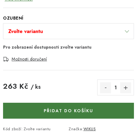
KONTAKTY
DÁRKOVÉ POUKAZY
OZUBENÍ
STROJE DO DÍLNY
NÁSTROJE PRO STOLAŘE
Možnosti doručení
NÁSTROJE PRO OPRACOVÁNÍ KOVU
NÁSTROJE PRO ŘEZÁNÍ DŘEVA
263 Kč
/ ks
Měrná cena:
NÁSTROJE PRO FRÉZOVÁNÍ
PŘIDAT DO KOŠÍKU
NÁSTROJE PRO ŘEZÁNÍ KOVU
POTŘEBUJI DOBRÝ STROJ
Kód zboží:
Zvolte variantu
Značka:
WIKUS