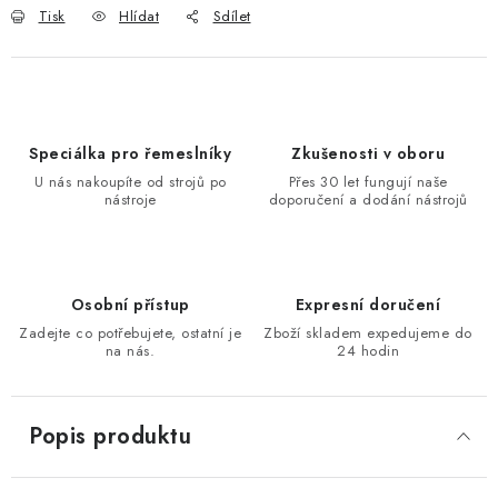
Tisk
Hlídat
Sdílet
KONTAKTY
Moje objednávka
Speciálka pro řemeslníky
Zkušenosti v oboru
U nás nakoupíte od strojů po
Přes 30 let fungují naše
nástroje
doporučení a dodání nástrojů
Osobní přístup
Expresní doručení
Zadejte co potřebujete, ostatní je
Zboží skladem expedujeme do
na nás.
24 hodin
Popis produktu