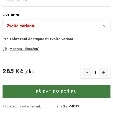
KONTAKTY
DÁRKOVÉ POUKAZY
OZUBENÍ
STROJE DO DÍLNY
NÁSTROJE PRO STOLAŘE
Možnosti doručení
NÁSTROJE PRO OPRACOVÁNÍ KOVU
NÁSTROJE PRO ŘEZÁNÍ DŘEVA
285 Kč
/ ks
Měrná cena:
NÁSTROJE PRO FRÉZOVÁNÍ
PŘIDAT DO KOŠÍKU
NÁSTROJE PRO ŘEZÁNÍ KOVU
POTŘEBUJI DOBRÝ STROJ
Kód zboží:
Zvolte variantu
Značka:
WIKUS