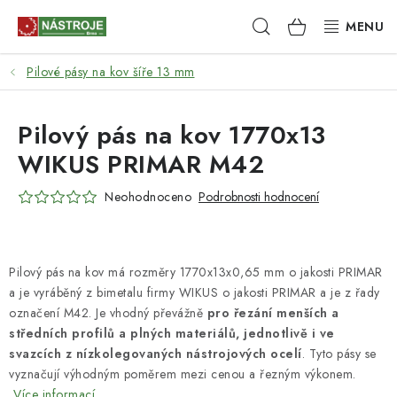
Přejít
Hledat
NÁKUPNÍ
na
obsah
KOŠÍK
Pilové pásy na kov šíře 13 mm
NÁSTROJE
AKCE
Pilový pás na kov 1770x13
WIKUS PRIMAR M42
BRUSIVO
Neohodnoceno
Podrobnosti hodnocení
ELEKTRONÁŘADÍ
LEPENÍ A SPOJOVÁNÍ
Pilový pás na kov má rozměry 1770x13x0,65 mm o jakosti PRIMAR
a je vyráběný z bimetalu firmy WIKUS o jakosti PRIMAR a je z řady
RUČNÍ NÁŘADÍ, PŘÍPRAVKY
označení M42. Je vhodný převážně
pro řezání menších a
středních profilů a plných materiálů, jednotlivě i ve
STROJE
svazcích z nízkolegovaných nástrojových ocelí
. Tyto pásy se
vyznačují výhodným poměrem mezi cenou a řezným výkonem.
Více informací