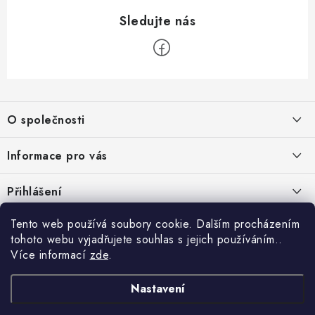
Z
á
O společnosti
p
a
O nás
Informace pro vás
t
Kontakty
í
Obchodní podmínky
Přihlášení
Recenze zákazníků
Podmínky ochrany osobních údajů
E-mail
Tento web používá soubory cookie. Dalším procházením
Přijímáme online platby
Novinky, návody, blog
Doprava
tohoto webu vyjadřujete souhlas s jejich používáním..
Sponzorujeme
Více informací
zde
.
Způsoby platby
Copyright 2026
www.nastrojebrno.cz
. Všechna práva vyhrazena.
Heslo
Vytvořil Shoptet
Nastavení
Výrobci/značky
Nastavil tým EshopyUmíme.cz