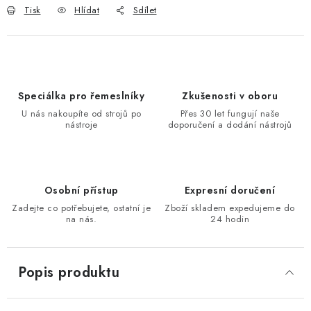
Tisk
Hlídat
Sdílet
KONTAKTY
Moje objednávka
Speciálka pro řemeslníky
Zkušenosti v oboru
U nás nakoupíte od strojů po
Přes 30 let fungují naše
nástroje
doporučení a dodání nástrojů
Osobní přístup
Expresní doručení
Zadejte co potřebujete, ostatní je
Zboží skladem expedujeme do
na nás.
24 hodin
Popis produktu