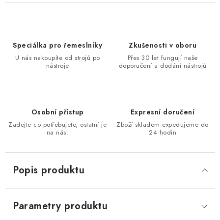
KONTAKTY
Moje objednávka
Speciálka pro řemeslníky
Zkušenosti v oboru
U nás nakoupíte od strojů po
Přes 30 let fungují naše
nástroje
doporučení a dodání nástrojů
Osobní přístup
Expresní doručení
Zadejte co potřebujete, ostatní je
Zboží skladem expedujeme do
na nás.
24 hodin
Popis produktu
Parametry produktu