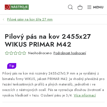
Přejít
Hledat
NÁKUPNÍ
na
obsah
KOŠÍK
Pilové pásy na kov šíře 27 mm
NÁSTROJE
AKCE
Pilový pás na kov 2455x27
WIKUS PRIMAR M42
BRUSIVO
Neohodnoceno
Podrobnosti hodnocení
ELEKTRONÁŘADÍ
Tip
LEPENÍ A SPOJOVÁNÍ
Pilový pás na kov má rozměry 2455x27x0,9 mm a je vyráběný z
bimetalu firmy WIKUS, jakosti PRIMAR M42. Je vhodný převážně pro
RUČNÍ NÁŘADÍ, PŘÍPRAVKY
řezání tenkostěnných profilů a plných materiálů, jednotlivě i ve
svazcích z nástrojových ocelí. Pás se vyznačuje dlouhou životností a
STROJE
vysokou hladkostí v řezu. Ozubení pásu je 3/4.
Více informací