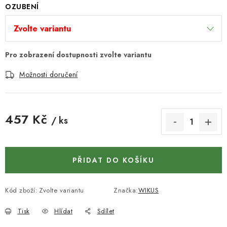
KONTAKTY
OZUBENÍ
DÁRKOVÉ POUKAZY
STROJE DO DÍLNY
Možnosti doručení
NÁSTROJE PRO STOLAŘE
NÁSTROJE PRO OPRACOVÁNÍ KOVU
457 Kč
/ ks
Měrná cena:
NÁSTROJE PRO ŘEZÁNÍ DŘEVA
NÁSTROJE PRO FRÉZOVÁNÍ
PŘIDAT DO KOŠÍKU
NÁSTROJE PRO ŘEZÁNÍ KOVU
Kód zboží:
Zvolte variantu
Značka:
WIKUS
POTŘEBUJI DOBRÝ STROJ
Tisk
Hlídat
Sdílet