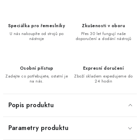
KONTAKTY
Moje objednávka
Speciálka pro řemeslníky
Zkušenosti v oboru
U nás nakoupíte od strojů po
Přes 30 let fungují naše
nástroje
doporučení a dodání nástrojů
Osobní přístup
Expresní doručení
Zadejte co potřebujete, ostatní je
Zboží skladem expedujeme do
na nás.
24 hodin
Popis produktu
Parametry produktu