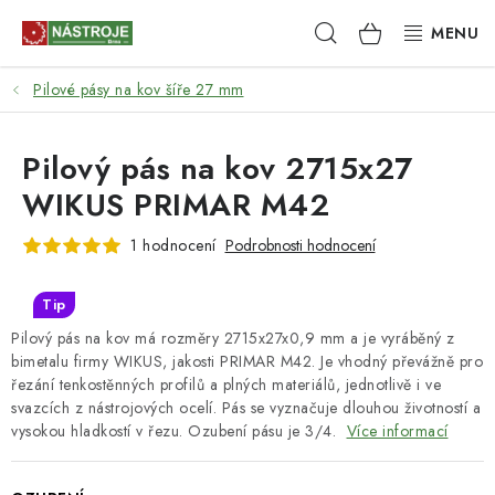
Přejít
Hledat
NÁKUPNÍ
na
obsah
KOŠÍK
Pilové pásy na kov šíře 27 mm
NÁSTROJE
AKCE
Pilový pás na kov 2715x27
WIKUS PRIMAR M42
BRUSIVO
1 hodnocení
Podrobnosti hodnocení
ELEKTRONÁŘADÍ
Tip
LEPENÍ A SPOJOVÁNÍ
Pilový pás na kov má rozměry 2715x27x0,9 mm a je vyráběný z
bimetalu firmy WIKUS, jakosti PRIMAR M42. Je vhodný převážně pro
RUČNÍ NÁŘADÍ, PŘÍPRAVKY
řezání tenkostěnných profilů a plných materiálů, jednotlivě i ve
svazcích z nástrojových ocelí. Pás se vyznačuje dlouhou životností a
vysokou hladkostí v řezu. Ozubení pásu je 3/4.
Více informací
STROJE