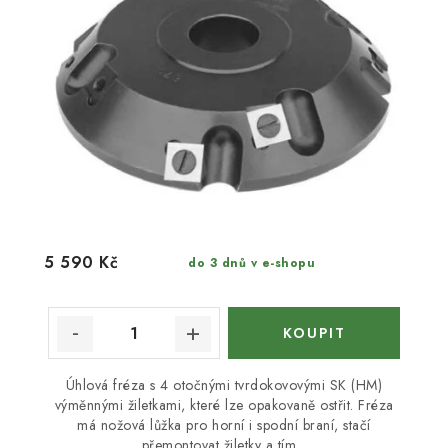
5 590 Kč
do 3 dnů v e-shopu
Úhlová fréza s 4 otočnými tvrdokovovými SK (HM)
výměnnými žiletkami, které lze opakovaně ostřit. Fréza
má nožová lůžka pro horní i spodní braní, stačí
přemontovat žiletky a tím...