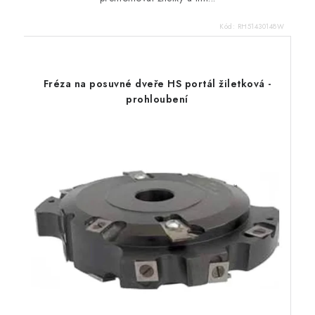
Kód:
RH51430148W
Fréza na posuvné dveře HS portál žiletková -
prohloubení