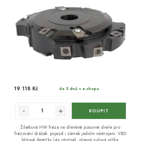
19 118 Kč
do 3 dnů v e-shopu
Žiletková HW fréza na dřevěné posuvné dveře pro
frézování drážek: pojezd i zámek jedním nástrojem. VBD
břitové destičky (4× otočné), přesná nulová výška.