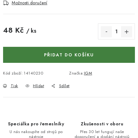
KONTAKTY
Možnosti doručení
DÁRKOVÉ POUKAZY
48 Kč
/ ks
STROJE DO DÍLNY
Měrná cena:
NÁSTROJE PRO STOLAŘE
PŘIDAT DO KOŠÍKU
NÁSTROJE PRO OPRACOVÁNÍ KOVU
Kód zboží:
14140230
Značka:
IGM
NÁSTROJE PRO ŘEZÁNÍ DŘEVA
Tisk
Hlídat
Sdílet
NÁSTROJE PRO FRÉZOVÁNÍ
NÁSTROJE PRO ŘEZÁNÍ KOVU
Speciálka pro řemeslníky
Zkušenosti v oboru
POTŘEBUJI DOBRÝ STROJ
U nás nakoupíte od strojů po
Přes 30 let fungují naše
nástroje
doporučení a dodání nástrojů