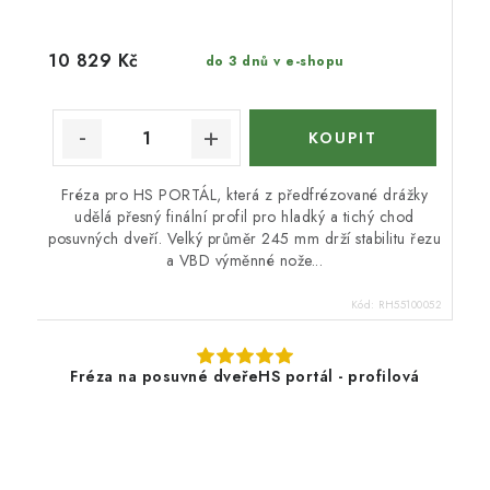
10 829 Kč
do 3 dnů v e-shopu
Fréza pro HS PORTÁL, která z předfrézované drážky
udělá přesný finální profil pro hladký a tichý chod
posuvných dveří. Velký průměr 245 mm drží stabilitu řezu
a VBD výměnné nože...
Kód:
RH55100052
Fréza na posuvné dveřeHS portál - profilová