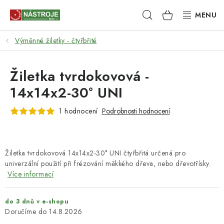
Přejít
Hledat
NÁKUPNÍ
na
obsah
KOŠÍK
Výměnné žiletky - čtyřbřité
NÁSTROJE
AKCE
Žiletka tvrdokovová -
14x14x2-30° UNI
BRUSIVO
1 hodnocení
Podrobnosti hodnocení
ELEKTRONÁŘADÍ
LEPENÍ A SPOJOVÁNÍ
Žiletka tvrdokovová 14x14x2-30° UNI čtyřbřitá určená pro
univerzální použití při frézování měkkého dřeva, nebo dřevotřísky.
RUČNÍ NÁŘADÍ, PŘÍPRAVKY
Více informací
STROJE
do 3 dnů v e-shopu
14.8.2026