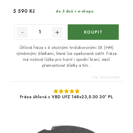
5 590 Kč
do 3 dnů v e-shopu
Úhlová fréza s 4 otočnými tvrdokovovými SK (HM)
výměnnými žiletkami, které lze opakovaně ostřit. Fréza
má nožová lůžka pro horní i spodní braní, stačí
přemontovat žiletky a tím...
Kód:
RH51445148W
Fréza úhlová s VBD UFZ 148x23,5-30 30° PL