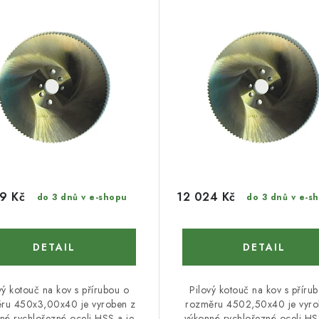
9 Kč
12 024 Kč
do 3 dnů v e-shopu
do 3 dnů v e-s
vý kotouč na kov s přírubou o
Pilový kotouč na kov s příru
ru 450x3,00x40 je vyroben z
rozměru 4502,50x40 je vyro
né rychlořezné oceli HSS a je
výkonné rychlořezné oceli HS