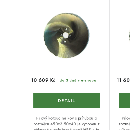
n
i
í
s
p
p
r
r
o
o
d
d
u
u
k
10 609 Kč
11 60
do 3 dnů v e-shopu
k
t
t
ů
ů
Pilový kotouč na kov s přírubou o
Pilo
rozměru 450x3,50x40 je vyroben z
rozmě
výkonné rychlořezné oceli HSS a je
výkon