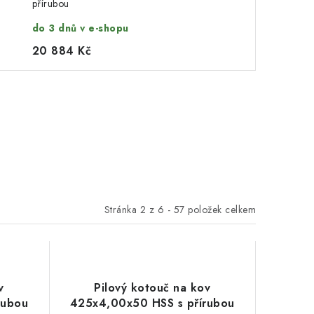
přírubou
do 3 dnů v e-shopu
20 884 Kč
Stránka
2
z
6
-
57
položek celkem
v
Pilový kotouč na kov
rubou
425x4,00x50 HSS s přírubou