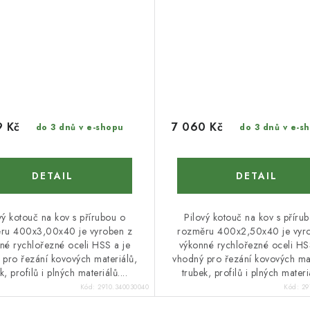
9 Kč
7 060 Kč
do 3 dnů v e-shopu
do 3 dnů v e-s
vý kotouč na kov s přírubou o
Pilový kotouč na kov s příru
ru 400x3,00x40 je vyroben z
rozměru 400x2,50x40 je vyr
né rychlořezné oceli HSS a je
výkonné rychlořezné oceli HS
 pro řezání kovových materiálů,
vhodný pro řezání kovových mat
k, profilů i plných materiálů....
trubek, profilů i plných materiá
Kód:
2910.340030040
Kód:
29