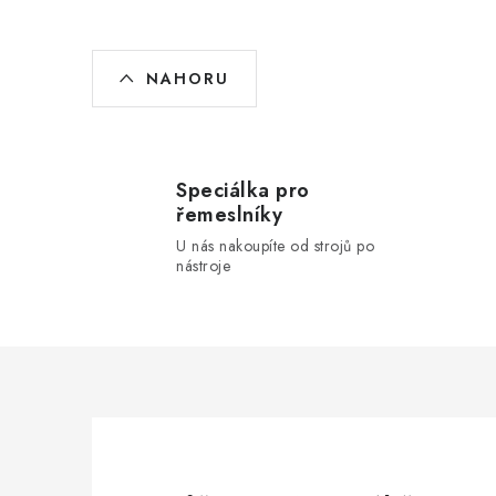
O
NAHORU
v
l
á
Speciálka pro
d
řemeslníky
a
U nás nakoupíte od strojů po
nástroje
c
í
p
r
v
k