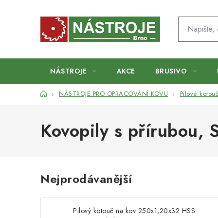
Přejít
na
obsah
NÁSTROJE
AKCE
BRUSIVO
Domů
NÁSTROJE PRO OPRACOVÁNÍ KOVU
Pilové kotou
Kovopily s přírubou
, 
Nejprodávanější
Pilový kotouč na kov 250x1,20x32 HSS