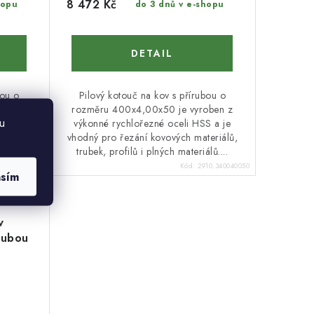
8 472 Kč
hopu
do 3 dnů v e-shopu
bou o
Pilový kotouč na kov s přírubou o
oben z
rozměru 400x4,00x50 je vyroben z
u
S a je
výkonné rychlořezné oceli HSS a je
eriálů,
vhodný pro řezání kovových materiálů,
lů....
trubek, profilů i plných materiálů....
10.342525040
Kód:
2910.340040050
asím
v
rubou