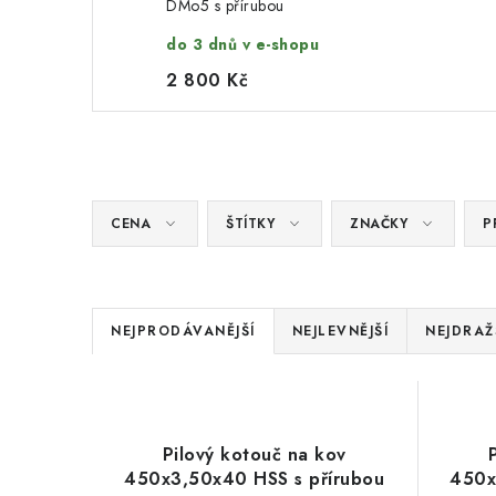
DMo5 s přírubou
do 3 dnů v e-shopu
2 800 Kč
CENA
ŠTÍTKY
ZNAČKY
P
Ř
NEJPRODÁVANĚJŠÍ
NEJLEVNĚJŠÍ
NEJDRAŽ
a
V
z
ý
e
Pilový kotouč na kov
p
450x3,50x40 HSS s přírubou
450x