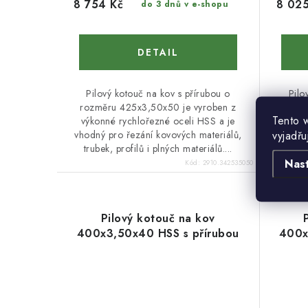
8 754 Kč
8 025
do 3 dnů v e-shopu
Pilový kotouč na kov s přírubou o
Pilo
rozměru 425x3,50x50 je vyroben z
rozmě
Tento 
výkonné rychlořezné oceli HSS a je
výkon
vyjadřu
vhodný pro řezání kovových materiálů,
vhodný
trubek, profilů i plných materiálů....
trube
Nas
Kód:
2910.342535050
Pilový kotouč na kov
400x3,50x40 HSS s přírubou
400x