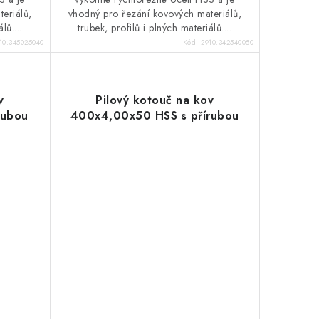
eriálů,
vhodný pro řezání kovových materiálů,
lů....
trubek, profilů i plných materiálů....
10.345025040
Kód:
2910.342540050
v
Pilový kotouč na kov
rubou
400x4,00x50 HSS s přírubou