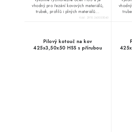
vhodný pro řezání kovových materiálů,
vhodný
trubek, profilů i plných materiálů....
trube
Kód:
2910.345035040
Pilový kotouč na kov
425x3,50x50 HSS s přírubou
425x