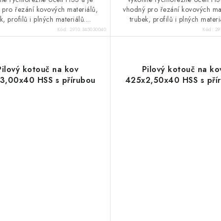
 pro řezání kovových materiálů,
vhodný pro řezání kovových mat
k, profilů i plných materiálů....
trubek, profilů i plných materiá
Kód:
2910.345030040
Kód:
29
Pilový kotouč na kov
Pilový kotouč na ko
3,00x40 HSS s přírubou
425x2,50x40 HSS s pří