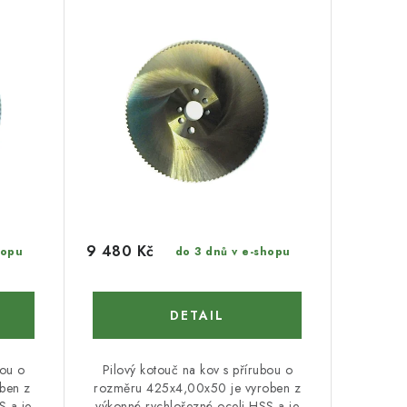
9 480 Kč
hopu
do 3 dnů v e-shopu
bou o
Pilový kotouč na kov s přírubou o
ben z
rozměru 425x4,00x50 je vyroben z
S a je
výkonné rychlořezné oceli HSS a je