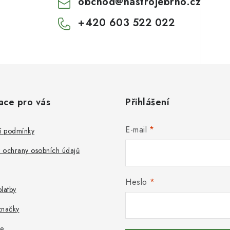
obchod
@
nastrojebrno.cz
+420 603 522 022
ace pro vás
Přihlášení
E-mail
 podmínky
 ochrany osobních údajů
Heslo
latby
značky
e