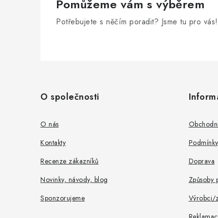
y
Pomůžeme vám s výběrem
v
Potřebujete s něčím poradit? Jsme tu pro vás!
ý
p
Z
i
s
á
u
O společnosti
Inform
p
a
O nás
Obchodní
t
Kontakty
Podmínky
í
Recenze zákazníků
Doprava
Novinky, návody, blog
Způsoby p
Sponzorujeme
Výrobci/
Reklamac