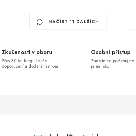
S
NAČÍST 11 DALŠÍCH
t
r
á
n
Zkušenosti v oboru
Osobní přístup
k
Přes 30 let fungují naše
Zadejte co potřebujete, 
doporučení a dodání nástrojů
je na nás.
o
v
á
n
í