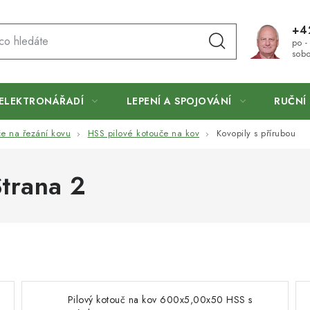
+4
po -
sobo
ELEKTRONÁŘADÍ
LEPENÍ A SPOJOVÁNÍ
RUČNÍ 
če na řezání kovu
HSS pilové kotouče na kov
Kovopily s přírubou
Strana 2
Pilový kotouč na kov 600x5,00x50 HSS s