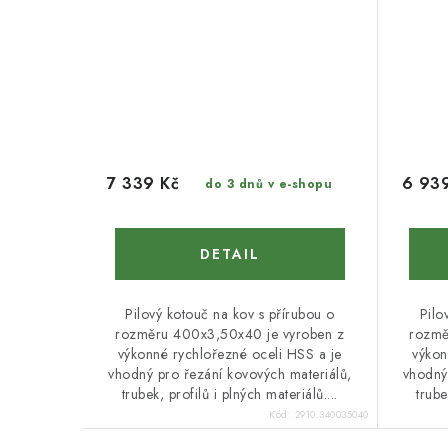
7 339 Kč
6 93
do 3 dnů v e-shopu
Pilový kotouč na kov s přírubou o
Pilo
rozměru 400x3,50x40 je vyroben z
rozmě
výkonné rychlořezné oceli HSS a je
výkon
vhodný pro řezání kovových materiálů,
vhodný
trubek, profilů i plných materiálů....
trube
Kód:
2910.340035040