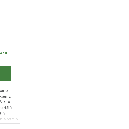
hopu
bou o
oben z
S a je
eriálů,
lů....
10.340025040