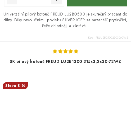
Univerzální pilový kotouč FREUD LU2B0500 je skutečný pracant do
dílny. Díky revolučnímu povlaku SILVER ICE™ se nezanáší pryskyřicí,
řeže chladněji a zůstává...
Kód:
FRLU2B05002503060WZ
SK pilový kotouč FREUD LU2B1300 315x3,2x30-72WZ
8 %