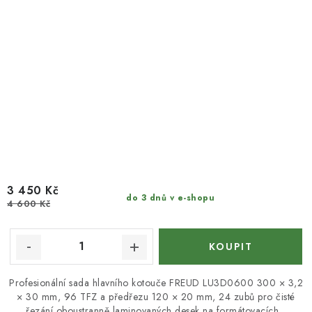
3 450 Kč
do 3 dnů v e-shopu
4 600 Kč
Profesionální sada hlavního kotouče FREUD LU3D0600 300 × 3,2
× 30 mm, 96 TFZ a předřezu 120 × 20 mm, 24 zubů pro čisté
řezání oboustranně laminovaných desek na formátovacích...