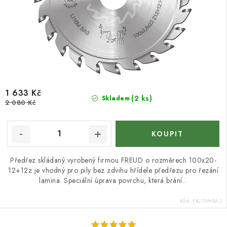
1 633 Kč
(2 ks)
Skladem
2 080 Kč
Předřez skládaný vyrobený firmou FREUD o rozměrech 100x20-
12+12z je vhodný pro pily bez zdvihu hřídele předřezu pro řezání
lamina. Speciální úprava povrchu, která brání...
Kód:
FRLI16MBA3