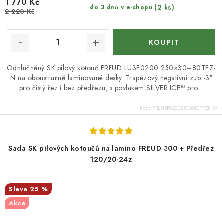
1 770 Kč
(2 ks)
do 3 dnů v e-shopu
2 220 Kč
Odhlučněný SK pilový kotouč FREUD LU3F0200 250×30–80TFZ-
N na oboustranně laminované desky. Trapézový negativní zub -3°
pro čistý řez i bez předřezu, s povlakem SILVER ICE™ pro...
Kód:
FRLU3F02002503080TFZNW
Sada SK pilových kotoučů na lamino FREUD 300 + Předřez
120/20-24z
25 %
Akce