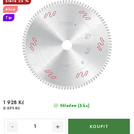
25 %
Akce
Tip
1 928 Kč
(5 ks)
Skladem
2 571 Kč