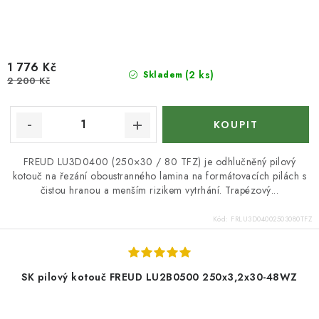
1 776 Kč
(2 ks)
Skladem
2 200 Kč
FREUD LU3D0400 (250×30 / 80 TFZ) je odhlučněný pilový
kotouč na řezání oboustranného lamina na formátovacích pilách s
čistou hranou a menším rizikem vytrhání. Trapézový...
Kód:
FRLU3D04002503080TFZ
SK pilový kotouč FREUD LU2B0500 250x3,2x30-48WZ