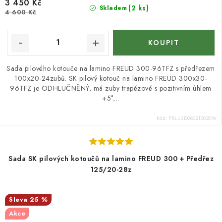
3 450 Kč
(2 ks)
Skladem
4 600 Kč
Sada pilového kotouče na lamino FREUD 300-96TFZ s předřezem
100x20-24zubů. SK pilový kotouč na lamino FREUD 300x30-
96TFZ je ODHLUČNĚNÝ, má zuby trapézové s pozitivním úhlem
+5°....
Kód:
FRLU3D060210020W
Sada SK pilových kotoučů na lamino FREUD 300 + Předřez
125/20-28z
25 %
Akce