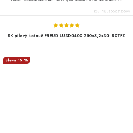
Kód:
FRLU3D060212020W
SK pilový kotouč FREUD LU3D0400 250x3,2x30- 80TFZ
19 %