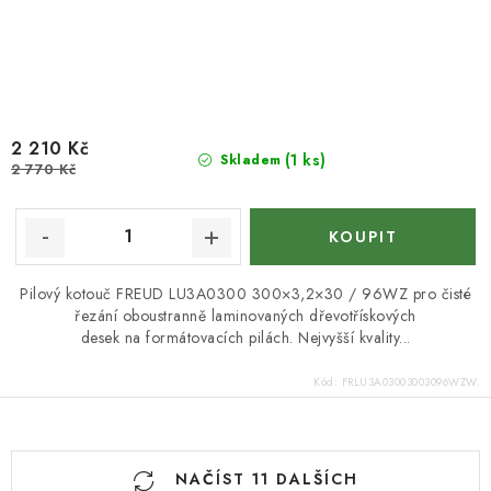
2 210 Kč
(1 ks)
Skladem
2 770 Kč
Pilový kotouč FREUD LU3A0300 300×3,2×30 / 96WZ pro čisté
řezání oboustranně laminovaných dřevotřískových
desek na formátovacích pilách. Nejvyšší kvality...
Kód:
FRLU3A03003003096WZW.
O
NAČÍST 11 DALŠÍCH