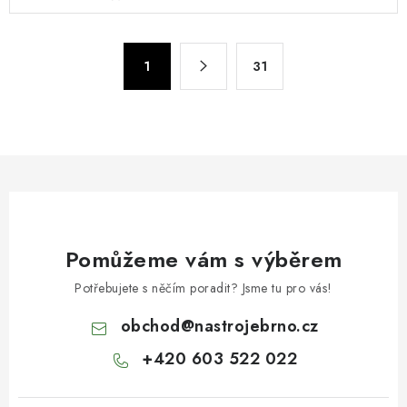
v
l
á
S
d
1
31
t
a
r
c
á
n
í
k
p
o
r
v
v
á
k
n
Pomůžeme vám s výběrem
y
í
v
Potřebujete s něčím poradit? Jsme tu pro vás!
ý
obchod
@
nastrojebrno.cz
p
i
+420 603 522 022
s
u