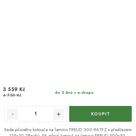
3 559 Kč
do 3 dnů v e-shopu
4 750 Kč
Sada pilového kotouče na lamino FREUD 300-96TFZ s předřezem
125x20-28zubů. SK pilový kotouč na lamino FREUD 300x30-