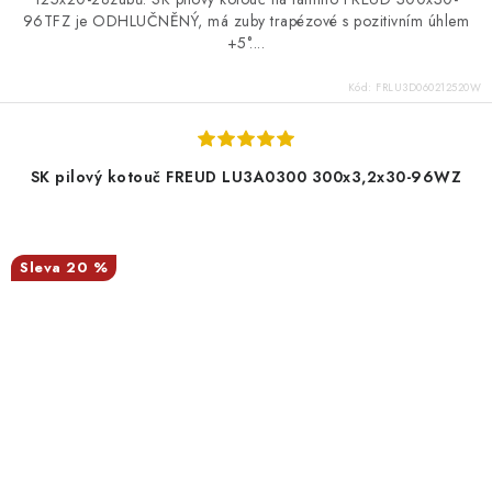
96TFZ je ODHLUČNĚNÝ, má zuby trapézové s pozitivním úhlem
+5°....
Kód:
FRLU3D060212520W
SK pilový kotouč FREUD LU3A0300 300x3,2x30-96WZ
20 %