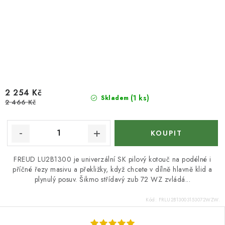
2 254 Kč
(1 ks)
Skladem
2 466 Kč
FREUD LU2B1300 je univerzální SK pilový kotouč na podélné i
příčné řezy masivu a překližky, když chcete v dílně hlavně klid a
plynulý posuv. Šikmo střídavý zub 72 WZ zvládá...
Kód:
FRLU2B13003153072WZW.