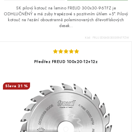
SK pilový kotouč na lamino FREUD 300x30-96TFZ je
ODHLUČNĚNÝ a má zuby trapézové s pozitivním úhlem +5°. Pilový
kotouč na řezání oboustranně polaminovaných dřevotřískových
desek...
Kód:
FRLU3D06003003096TFZW
Předřez FREUD 100x20-12+12z
21 %