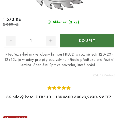
KONTAKTY
1 573 Kč
Moje objednávka
(3 ks)
Skladem
2 080 Kč
Předřez skládaný vyrobený firmou FREUD o rozměrech 120x20-
12+12z je vhodný pro pily bez zdvihu hřídele předřezu pro řezání
lamina. Speciální úprava povrchu, která brání...
Kód:
FRLI16MAA3
SK pilový kotouč FREUD LU3D0600 300x3,2x30- 96TFZ