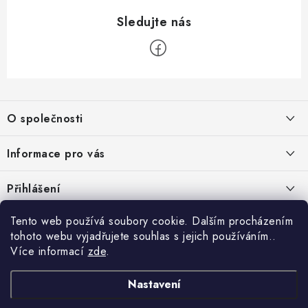
Z
á
O společnosti
p
a
O nás
Informace pro vás
t
Kontakty
í
Obchodní podmínky
Přihlášení
Recenze zákazníků
Podmínky ochrany osobních údajů
E-mail
Tento web používá soubory cookie. Dalším procházením
Přijímáme online platby
Novinky, návody, blog
Doprava
tohoto webu vyjadřujete souhlas s jejich používáním..
Sponzorujeme
Více informací
zde
.
Způsoby platby
Copyright 2026
www.nastrojebrno.cz
. Všechna práva vyhrazena.
Heslo
Vytvořil Shoptet
Nastavení
Výrobci/značky
Nastavil tým EshopyUmíme.cz