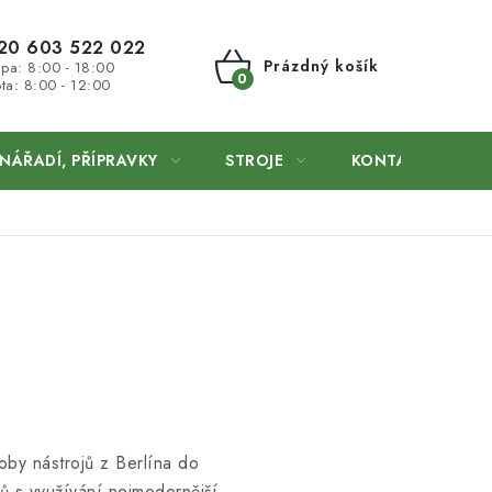
20 603 522 022
Prázdný košík
 pa: 8:00 - 18:00
ta: 8:00 - 12:00
NÁKUPNÍ
KOŠÍK
NÁŘADÍ, PŘÍPRAVKY
STROJE
KONTAKTY
oby nástrojů z Berlína do
ů s využívání nejmodernější