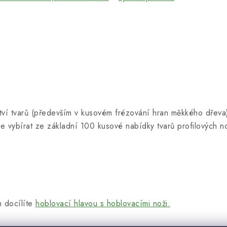
tví tvarů (především v kusovém frézování hran měkkého dřev
lze vybírat ze základní 100 kusové nabídky tvarů profilových
h docílíte
hoblovací hlavou s hoblovacími noži.