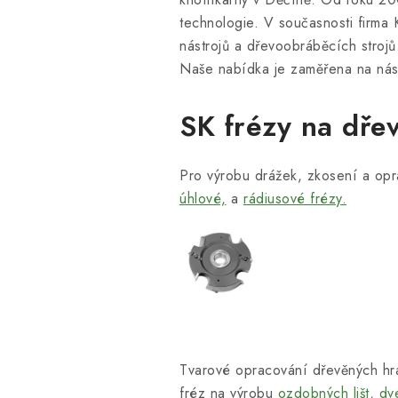
technologie. V současnosti firma
nástrojů a dřevoobráběcích stroj
Naše nabídka je zaměřena na nást
SK frézy na dře
Pro výrobu drážek, zkosení a op
úhlové,
a
rádiusové frézy.
Tvarové opracování dřevěných hr
fréz na výrobu
ozdobných lišt,
dv