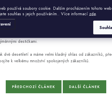
web používá soubory cookie. Dalším procházením tohoto web
jete souhlas s jejich používáním.. Více informací
zde
.
tavení
Souhl
nální použití ve vysoké kvalitě. Nástroje jsou osazeny s napáj
výměnnými destičkami.
k dvě desetiletí a máme velmi kladný ohlas od zákazníků, pře
ipojíte k velkému množství spokojených zákazníků.
PŘEDCHOZÍ ČLÁNEK
DALŠÍ ČLÁNEK