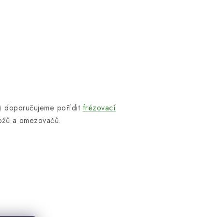
a) doporučujeme pořídit
frézovací
 nožů a omezovačů.