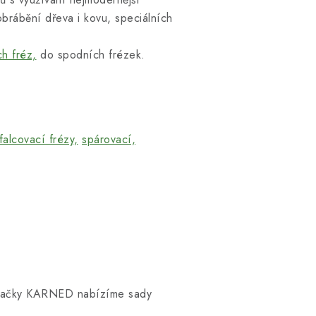
brábění dřeva i kovu, speciálních
ch fréz,
do spodních frézek.
falcovací frézy,
spárovací,
 značky KARNED nabízíme sady