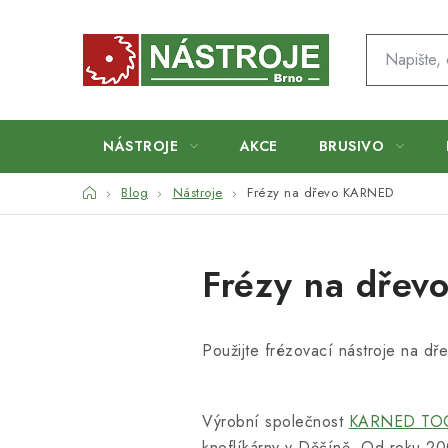
Přejít
na
obsah
NÁSTROJE
AKCE
BRUSIVO
Domů
Blog
Nástroje
Frézy na dřevo KARNED
Frézy na dře
Použijte frézovací nástroje na 
Výrobní společnost
KARNED TOOL
knoflíkárny v Děčíně. Od roku 200