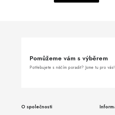
Pomůžeme vám s výběrem
Potřebujete s něčím poradit? Jsme tu pro vás!
Z
á
O společnosti
Inform
p