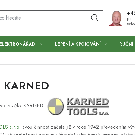
+4
po -
sobo
ELEKTRONÁŘADÍ
LEPENÍ A SPOJOVÁNÍ
RUČNÍ 
vo KARNED
dřevo značky KARNED.
S s.r.o.
svou činnost začala již v roce 1942 převedením výr
0 již společnost pracuje výhradně jako český výrobce nástroj