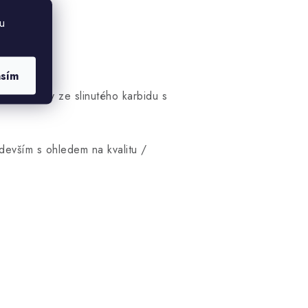
u
asím
enými břity ze slinutého karbidu s
devším s ohledem na kvalitu /