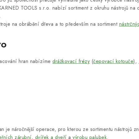
 KARNED TOOLS s.r.o. nabízí sortiment z okruhu nástrojů na o
ů.
roje na obrábění dřeva a to především na sortiment
nástrčný
vo
racování hran nabízíme
drážkovací frézy
(
čepovací kotouče
),
an je náročnější operace, pro kterou ze sortimentu nástrojů
eřních zárubní,
dvířek a dveří
a
výrobu palubek
.