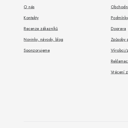
a
O nás
Obchodní
t
Kontakty
Podmínky
í
Recenze zákazníků
Doprava
Novinky, návody, blog
Způsoby p
Sponzorujeme
Výrobci/
Reklamac
Vrácení z