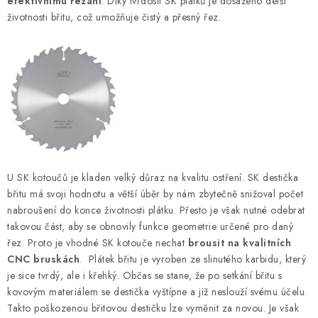
efektivnímu řezání
. Díky tvrdosti SK plátků je dosaženo delší
životnosti břitu, což umožňuje čistý a přesný řez.
U SK kotoučů je kladen velký důraz na kvalitu ostření. SK destička
břitu má svoji hodnotu a větší úběr by nám zbytečně snižoval počet
nabroušení do konce životnosti plátku. Přesto je však nutné odebrat
takovou část, aby se obnovily funkce geometrie určené pro daný
řez. Proto je vhodné SK kotouče nechat
brousit na kvalitních
CNC bruskách
. Plátek břitu je vyroben ze slinutého karbidu, který
je sice tvrdý, ale i křehký. Občas se stane, že po setkání břitu s
kovovým materiálem se destička vyštípne a již neslouží svému účelu.
Takto poškozenou břitovou destičku lze vyměnit za novou. Je však