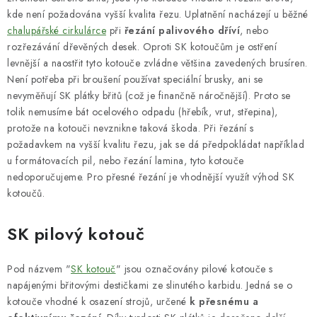
kde není požadována vyšší kvalita řezu. Uplatnění nacházejí u běžné
KONTAKTY
chalupářské cirkulárce
při
řezání palivového dříví
, nebo
rozřezávání dřevěných desek. Oproti SK kotoučům je ostření
Moje objednávka
levnější a naostřit tyto kotouče zvládne většina zavedených brusíren.
Není potřeba při broušení používat speciální brusky, ani se
nevyměňují SK plátky břitů (což je finančně náročnější). Proto se
tolik nemusíme bát ocelového odpadu (hřebík, vrut, střepina),
protože na kotouči nevznikne taková škoda. Při řezání s
požadavkem na vyšší kvalitu řezu, jak se dá předpokládat například
u formátovacích pil, nebo řezání lamina, tyto kotouče
nedoporučujeme. Pro přesné řezání je vhodnější využít výhod SK
kotoučů.
SK pilový kotouč
Pod názvem "
SK kotouč
" jsou označovány pilové kotouče s
napájenými břitovými destičkami ze slinutého karbidu. Jedná se o
kotouče vhodné k osazení strojů, určené
k přesnému a