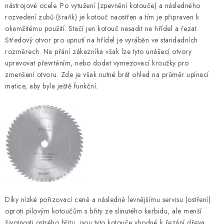
KONTAKTY
nástrojové ocele. Po vytužení (zpevnění kotouče) a následného
rozvedení zubů (šraňk) je kotouč naostřen a tím je připraven k
DÁRKOVÉ POUKAZY
okamžitému použití. Stačí jen kotouč nasadit na hřídel a řezat.
Středový otvor pro upnutí na hřídel je vyráběn ve standadních
rozměrech. Na přání zákazníka však lze tyto unášecí otvory
STROJE DO DÍLNY
upravovat převrtáním, nebo dodat vymezovací kroužky pro
zmenšení otvoru. Zde je však nutné brát ohled na průměr upínací
NÁSTROJE PRO STOLAŘE
matice, aby byla ještě funkční.
NÁSTROJE PRO OPRACOVÁNÍ KOVU
NÁSTROJE PRO ŘEZÁNÍ DŘEVA
NÁSTROJE PRO FRÉZOVÁNÍ
NÁSTROJE PRO ŘEZÁNÍ KOVU
Díky nízké pořizovací ceně a následně levnějšímu servisu (ostření)
POTŘEBUJI DOBRÝ STROJ
oproti pilovým kotoučům s břity ze slinutého karbidu, ale menší
životnosti ostrého břitu, jsou tyto kotouče vhodné k řezání dřeva,