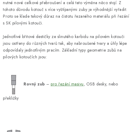
nutné nové celkové přebroušení a celá tato výměna něco stojí. Z
tohoto důvodu kotouč s více vyštípanými zuby je výhodnější vyřadit.
Proto se klade takový důraz na čistotu řezaného materiálu při řezání
s SK pilovými kotouči.
Jednotlivé břitové destičky ze slinutého karbidu na pilovém kotouči
jsou ostřeny do různých tvarů tak, aby nabroušené tvary a úhly lépe
odpovídaly jednotlivým pracím. Základní typy geometrie zubů na
pilových kotoučích jsou:
Rovný zub
–
pro řezání masivu
, OSB desky, nebo
překližky