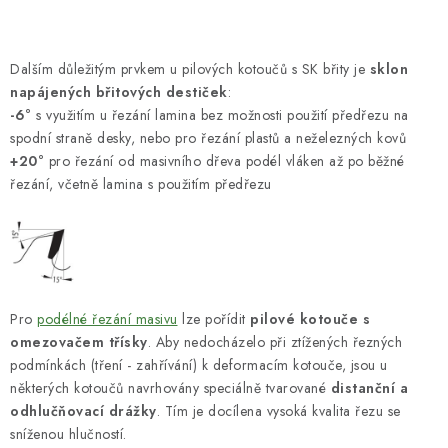
Dalším důležitým prvkem u pilových kotoučů s SK břity je
sklon
napájených břitových destiček
:
-6°
s využitím u řezání lamina bez možnosti použití předřezu na
spodní straně desky, nebo pro řezání plastů a neželezných kovů
+20°
pro řezání od masivního dřeva podél vláken až po běžné
řezání, včetně lamina s použitím předřezu
Pro
podélné řezání masivu
lze pořídit
pilové kotouče s
omezovačem třísky
. Aby nedocházelo při ztížených řezných
podmínkách (tření - zahřívání) k deformacím kotouče, jsou u
některých kotoučů navrhovány speciálně tvarované
distanční a
odhlučňovací drážky
. Tím je docílena vysoká kvalita řezu se
sníženou hlučností.