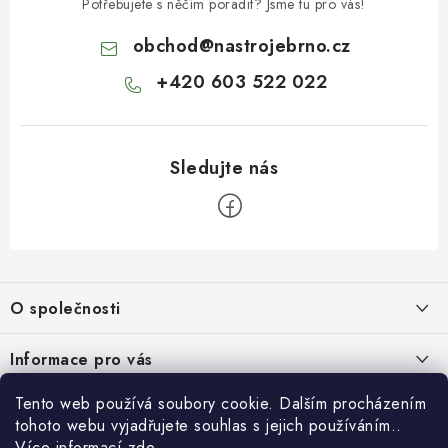
Potřebujete s něčím poradit? Jsme tu pro vás!
obchod
@
nastrojebrno.cz
+420 603 522 022
Z
á
O společnosti
p
a
O nás
Informace pro vás
t
Kontakty
í
Obchodní podmínky
Tento web používá soubory cookie. Dalším procházením
Přihlášení
Recenze zákazníků
tohoto webu vyjadřujete souhlas s jejich používáním..
Podmínky ochrany osobních údajů
E-mail
Více informací
zde
.