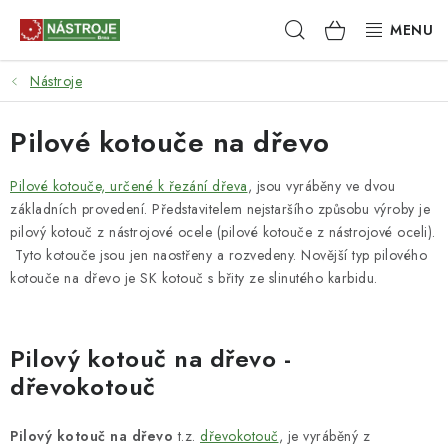
Přejít
Hledat
NÁKUPNÍ
na
obsah
KOŠÍK
Nástroje
NÁSTROJE
Pilové kotouče na dřevo
AKCE
Pilové kotouče, určené k řezání dřeva
, jsou vyráběny ve dvou
BRUSIVO
základních provedení. Představitelem nejstaršího způsobu výroby je
pilový kotouč z nástrojové ocele (pilové kotouče z nástrojové oceli).
ELEKTRONÁŘADÍ
Tyto kotouče jsou jen naostřeny a rozvedeny. Novější typ pilového
kotouče na dřevo je SK kotouč s břity ze slinutého karbidu.
LEPENÍ A SPOJOVÁNÍ
RUČNÍ NÁŘADÍ, PŘÍPRAVKY
Pilový kotouč na dřevo -
dřevokotouč
STROJE
Pilový kotouč na dřevo
t.z.
dřevokotouč
, je vyráběný z