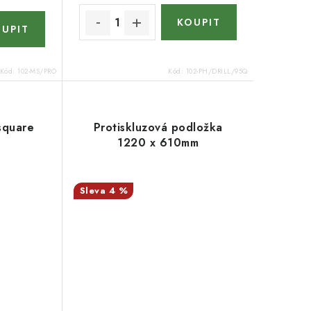
Kód:
102-MS/PRO
Kód:
102-PH/DRILL/95Q
square
Protiskluzová podložka
1220 x 610mm
4 %