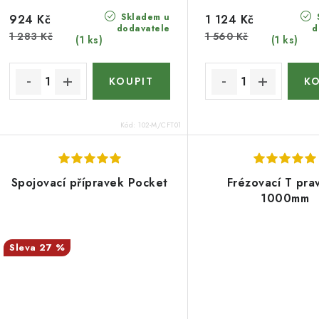
Skladem u
924 Kč
1 124 Kč
dodavatele
d
1 283 Kč
1 560 Kč
(1 ks)
(1 ks)
Kód:
102-M/CFT01
Spojovací přípravek Pocket
Frézovací T pra
1000mm
27 %