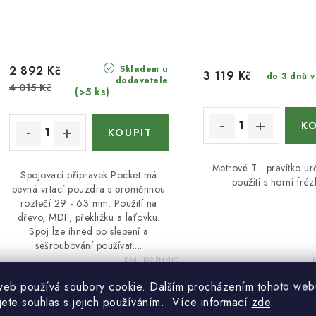
Skladem u
2 892 Kč
3 119 Kč
do 3 dnů 
dodavatele
4 015 Kč
(>5 ks)
Metrové T - pravítko u
Spojovací přípravek Pocket má
použití s horní fré
pevná vrtací pouzdra s proměnnou
roztečí 29 - 63 mm. Použití na
dřevo, MDF, překližku a laťovku.
Spoj lze ihned po slepení a
sešroubování používat....
Kód:
102-PH/JIG
web používá soubory cookie. Dalším procházením tohoto web
jete souhlas s jejich používáním.. Více informací
zde
.