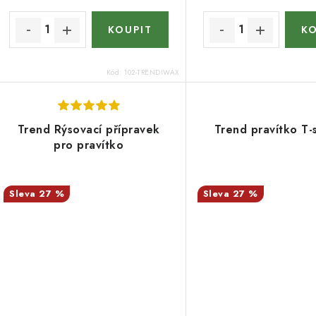
t
ů
ů
Kód:
102-TRENDIWAX
Trend Rýsovací přípravek
Trend pravítko T-
pro pravítko
27 %
27 %