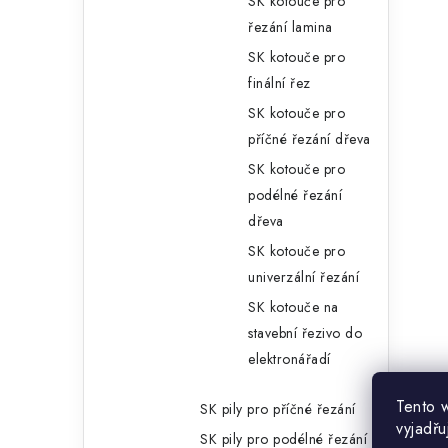
SK kotouče pro
řezání lamina
SK kotouče pro
finální řez
SK kotouče pro
příčné řezání dřeva
SK kotouče pro
podélné řezání
dřeva
SK kotouče pro
univerzální řezání
SK kotouče na
stavební řezivo do
elektronářadí
Tento 
SK pily pro příčné řezání
vyjadřu
SK pily pro podélné řezání