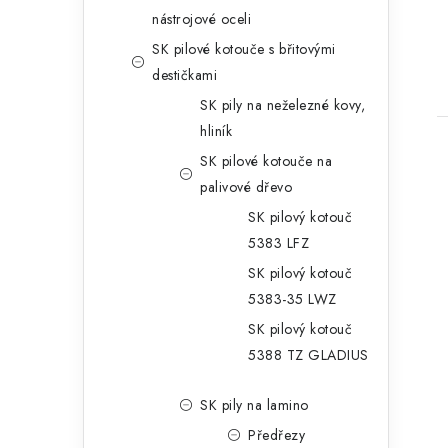
e
o
nástrojové oceli
t
l
r
SK pilové kotouče s břitovými
i
destičkami
e
SK pily na neželezné kovy,
hliník
SK pilové kotouče na
palivové dřevo
SK pilový kotouč
5383 LFZ
SK pilový kotouč
5383-35 LWZ
SK pilový kotouč
5388 TZ GLADIUS
SK pily na lamino
Předřezy