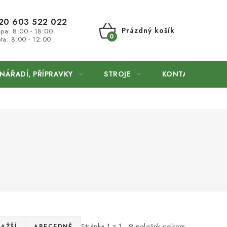
20 603 522 022
Prázdný košík
 pa: 8:00 - 18:00
ta: 8:00 - 12:00
NÁKUPNÍ
KOŠÍK
NÁŘADÍ, PŘÍPRAVKY
STROJE
KONTAKTY
Stránka
1
z
1
-
9
položek celkem
AŽŠÍ
ABECEDNĚ