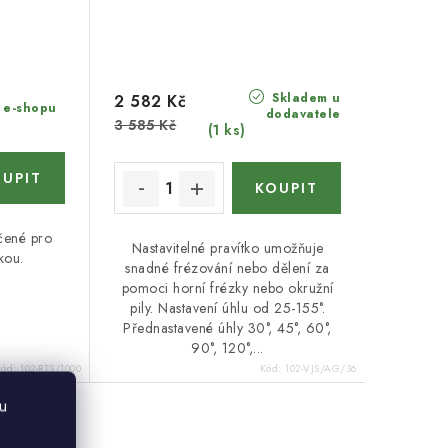
Skladem u
2 582 Kč
v e-shopu
dodavatele
3 585 Kč
(1 ks)
rčené pro
Nastavitelné pravítko umožňuje
zkou.
snadné frézování nebo dělení za
pomoci horní frézky nebo okružní
pily. Nastavení úhlu od 25-155°.
Přednastavené úhly 30°, 45°, 60°,
90°, 120°,...
Kód:
102-RTS/1000
Kód:
102-VJS/AG/36
u