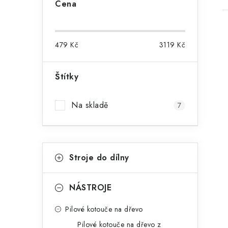
Cena
o
s
479
Kč
3119
Kč
t
r
Štítky
i
a
Na skladě
7
n
n
K
í
Přeskočit
Stroje do dílny
kategorie
a
p
t
a
NÁSTROJE
e
n
Pilové kotouče na dřevo
g
Pilové kotouče na dřevo z