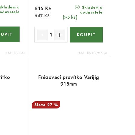
Skladem u
Skladem u
615 Kč
odavatele
dodavatele
647 Kč
(>5 ks)
Kód:
102-TSQ
Kód:
102-NS/MAT/A
vítko
Frézovací pravítko Varijig
915mm
27 %