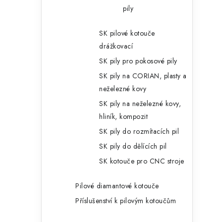
pily
SK pilové kotouče
i
drážkovací
SK pily pro pokosové pily
SK pily na CORIAN, plasty a
neželezné kovy
SK pily na neželezné kovy,
hliník, kompozit
SK pily do rozmítacích pil
SK pily do dělících pil
SK kotouče pro CNC stroje
Pilové diamantové kotouče
Příslušenství k pilovým kotoučům