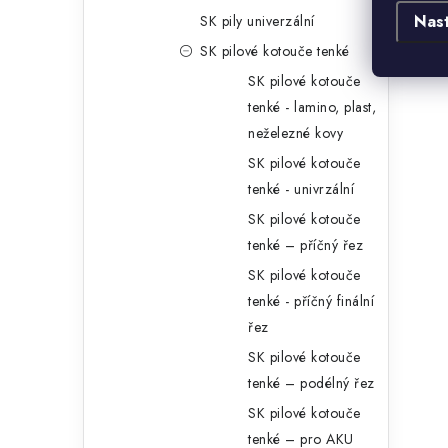
Nas
SK pily univerzální
SK pilové kotouče tenké
l
SK pilové kotouče
tenké - lamino, plast,
neželezné kovy
SK pilové kotouče
tenké - univrzální
SK pilové kotouče
í
tenké – příčný řez
SK pilové kotouče
tenké - příčný finální
r
řez
SK pilové kotouče
tenké – podélný řez
SK pilové kotouče
tenké – pro AKU