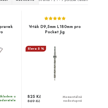
ípravek
Vrták D9,5mm L180mm pro
ro
Pocket Jig
5 %
825 Kč
Skladem u
Momentálně
odavatele
869 Kč
nedostupné